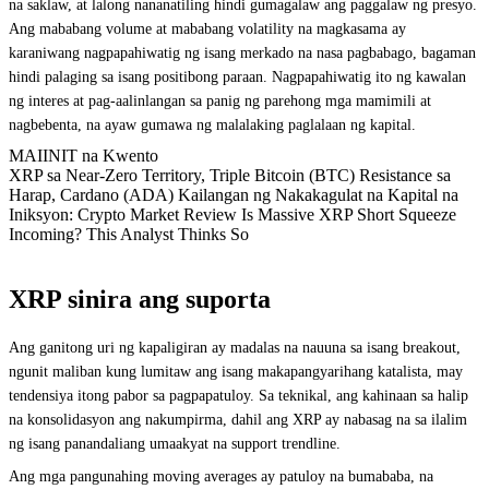
na saklaw, at lalong nananatiling hindi gumagalaw ang paggalaw ng presyo.
Ang mababang volume at mababang volatility na magkasama ay
karaniwang nagpapahiwatig ng isang merkado na nasa pagbabago, bagaman
hindi palaging sa isang positibong paraan. Nagpapahiwatig ito ng kawalan
ng interes at pag-aalinlangan sa panig ng parehong mga mamimili at
nagbebenta, na ayaw gumawa ng malalaking paglalaan ng kapital.
MAIINIT na Kwento
XRP sa Near-Zero Territory, Triple Bitcoin (BTC) Resistance sa
Harap, Cardano (ADA) Kailangan ng Nakakagulat na Kapital na
Iniksyon: Crypto Market Review Is Massive XRP Short Squeeze
Incoming? This Analyst Thinks So
XRP sinira ang suporta
Ang ganitong uri ng kapaligiran ay madalas na nauuna sa isang breakout,
ngunit maliban kung lumitaw ang isang makapangyarihang katalista, may
tendensiya itong pabor sa pagpapatuloy. Sa teknikal, ang kahinaan sa halip
na konsolidasyon ang nakumpirma, dahil ang XRP ay nabasag na sa ilalim
ng isang panandaliang umaakyat na support trendline.
Ang mga pangunahing moving averages ay patuloy na bumababa, na