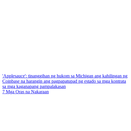
'Applesauce': tinanggihan ng hukom sa Michigan ang kahilingan ng
Coinbase na harangin ang pagpapatupad ng estado sa mga kontrata
sa mga kaganapang pampalakasan
7 Mga Oras na Nakaraan