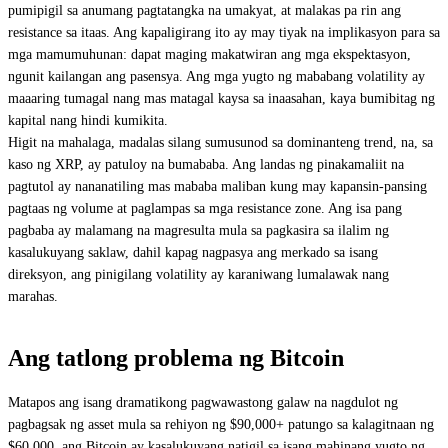
pumipigil sa anumang pagtatangka na umakyat, at malakas pa rin ang
resistance sa itaas. Ang kapaligirang ito ay may tiyak na implikasyon para sa
mga mamumuhunan: dapat maging makatwiran ang mga ekspektasyon,
ngunit kailangan ang pasensya. Ang mga yugto ng mababang volatility ay
maaaring tumagal nang mas matagal kaysa sa inaasahan, kaya bumibitag ng
kapital nang hindi kumikita.
Higit na mahalaga, madalas silang sumusunod sa dominanteng trend, na, sa
kaso ng XRP, ay patuloy na bumababa. Ang landas ng pinakamaliit na
pagtutol ay nananatiling mas mababa maliban kung may kapansin-pansing
pagtaas ng volume at paglampas sa mga resistance zone. Ang isa pang
pagbaba ay malamang na magresulta mula sa pagkasira sa ilalim ng
kasalukuyang saklaw, dahil kapag nagpasya ang merkado sa isang
direksyon, ang pinigilang volatility ay karaniwang lumalawak nang
marahas.
Ang tatlong problema ng Bitcoin
Matapos ang isang dramatikong pagwawastong galaw na nagdulot ng
pagbagsak ng asset mula sa rehiyon ng $90,000+ patungo sa kalagitnaan ng
$60,000, ang Bitcoin ay kasalukuyang natigil sa isang mahinang yugto ng