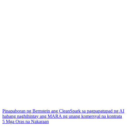
Pinapaboran ng Bernstein ang CleanSpark sa pagpapatupad ng AI
habang naghihintay ang MARA ng unang komersyal na kontrata
5 Mga Oras na Nakaraan