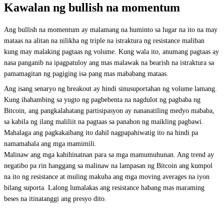
Kawalan ng bullish na momentum
Ang bullish na momentum ay malamang na huminto sa lugar na ito na may
mataas na alitan na nilikha ng triple na istraktura ng resistance maliban
kung may malaking pagtaas ng volume. Kung wala ito, anumang pagtaas ay
nasa panganib na ipagpatuloy ang mas malawak na bearish na istraktura sa
pamamagitan ng pagiging isa pang mas mababang mataas.
Ang isang senaryo ng breakout ay hindi sinusuportahan ng volume lamang.
Kung ihahambing sa yugto ng pagbebenta na nagdulot ng pagbaba ng
Bitcoin, ang pangkalahatang partisipasyon ay nananatiling medyo mababa,
sa kabila ng ilang maliliit na pagtaas sa panahon ng maikling pagbawi.
Mahalaga ang pagkakaibang ito dahil nagpapahiwatig ito na hindi pa
namamahala ang mga mamimili.
Malinaw ang mga kahihinatnan para sa mga mamumuhunan. Ang trend ay
negatibo pa rin hanggang sa malinaw na lampasan ng Bitcoin ang kumpol
na ito ng resistance at muling makuha ang mga moving averages na iyon
bilang suporta. Lalong lumalakas ang resistance habang mas maraming
beses na itinatanggi ang presyo dito.