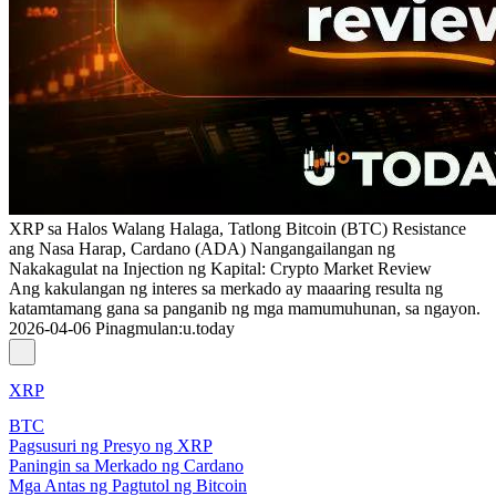
XRP sa Halos Walang Halaga, Tatlong Bitcoin (BTC) Resistance
ang Nasa Harap, Cardano (ADA) Nangangailangan ng
Nakakagulat na Injection ng Kapital: Crypto Market Review
Ang kakulangan ng interes sa merkado ay maaaring resulta ng
katamtamang gana sa panganib ng mga mamumuhunan, sa ngayon.
2026-04-06
Pinagmulan
:
u.today
XRP
BTC
Pagsusuri ng Presyo ng XRP
Paningin sa Merkado ng Cardano
Mga Antas ng Pagtutol ng Bitcoin