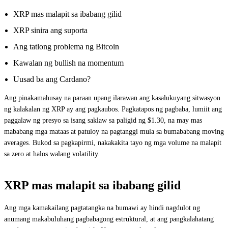
XRP mas malapit sa ibabang gilid
XRP sinira ang suporta
Ang tatlong problema ng Bitcoin
Kawalan ng bullish na momentum
Uusad ba ang Cardano?
Ang pinakamahusay na paraan upang ilarawan ang kasalukuyang sitwasyon
ng kalakalan ng XRP ay ang pagkaubos. Pagkatapos ng pagbaba, lumiit ang
paggalaw ng presyo sa isang saklaw sa paligid ng $1.30, na may mas
mababang mga mataas at patuloy na pagtanggi mula sa bumababang moving
averages. Bukod sa pagkapirmi, nakakakita tayo ng mga volume na malapit
sa zero at halos walang volatility.
XRP mas malapit sa ibabang gilid
Ang mga kamakailang pagtatangka na bumawi ay hindi nagdulot ng
anumang makabuluhang pagbabagong estruktural, at ang pangkalahatang