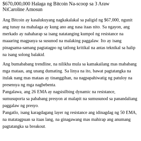
$670,000,000 Halaga ng Bitcoin Na-scoop sa 3 Araw
NiCaroline Amosun
Ang Bitcoin ay kasalukuyang nagkakalakal sa paligid ng $67,000, ngunit
ang tunay na mahalaga ay kung ano ang nasa itaas nito. Sa ngayon, ang
merkado ay nahaharap sa isang natatanging kumpol ng resistance na
maaaring magpasya sa susunod na malaking paggalaw. Ito ay isang
pinagsama-samang pagtatagpo ng tatlong kritikal na antas teknikal sa halip
na isang solong balakid.
Ang bumababang trendline, na nilikha mula sa kamakailang mas mababang
mga mataas, ang unang dumating. Sa linya na ito, bawat pagtatangka na
itulak nang mas mataas ay tinanggihan, na nagpapahiwatig ng patuloy na
presensya ng mga nagbebenta.
Pangalawa, ang 26 EMA ay nagsisilbing dynamic na resistance,
sumusuporta sa pababang presyon at malapit na sumusunod sa panandaliang
paggalaw ng presyo.
Pangatlo, isang karagdagang layer ng resistance ang idinagdag ng 50 EMA,
na matatagpuan sa itaas lang, na ginagawang mas mahirap ang anumang
pagtatangka sa breakout.