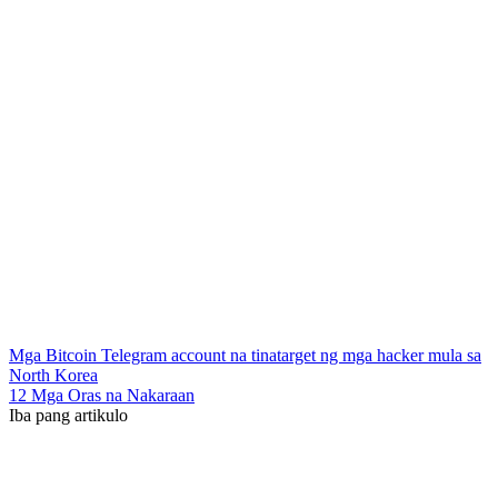
Mga Bitcoin Telegram account na tinatarget ng mga hacker mula sa
North Korea
12 Mga Oras na Nakaraan
Iba pang artikulo