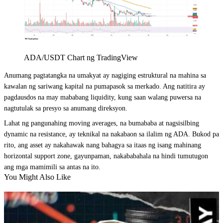
ADA/USDT Chart ng TradingView
Anumang pagtatangka na umakyat ay nagiging estruktural na mahina sa
kawalan ng sariwang kapital na pumapasok sa merkado. Ang natitira ay
pagdausdos na may mababang liquidity, kung saan walang puwersa na
nagtutulak sa presyo sa anumang direksyon.
Lahat ng pangunahing moving averages, na bumababa at nagsisilbing
dynamic na resistance, ay teknikal na nakabaon sa ilalim ng ADA. Bukod pa
rito, ang asset ay nakahawak nang bahagya sa itaas ng isang mahinang
horizontal support zone, gayunpaman, nakababahala na hindi tumutugon
ang mga mamimili sa antas na ito.
You Might Also Like