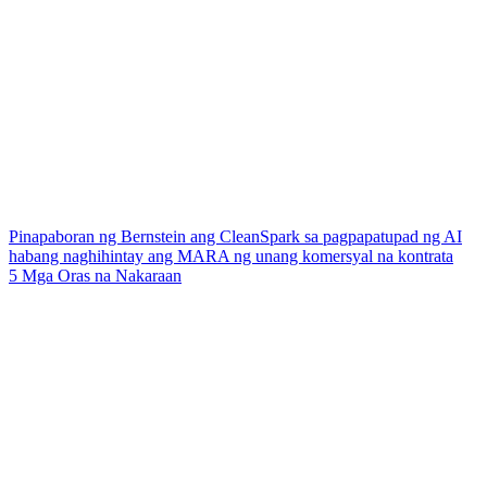
Pinapaboran ng Bernstein ang CleanSpark sa pagpapatupad ng AI
habang naghihintay ang MARA ng unang komersyal na kontrata
5 Mga Oras na Nakaraan