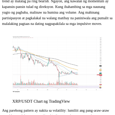
trend ay matatag pa ring bearish. Ngayon, ang kawalan ng momentum ay
kapansin-pansin tulad ng direksyon. Kung ihahambing sa mga naunang
yugto ng pagbaba, malinaw na humina ang volume. Ang mahinang
partisipasyon at pagkalakal na walang matibay na paniniwala ang pumalit sa
malalaking pagtaas na dating nagpapakilala sa mga impulsive moves.
XRP/USDT Chart ng TradingView
Ang parehong pattern ay nakita sa volatility: lumiliit ang pang-araw-araw