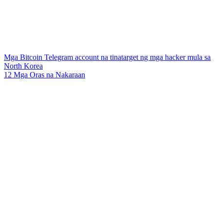
Mga Bitcoin Telegram account na tinatarget ng mga hacker mula sa
North Korea
12 Mga Oras na Nakaraan