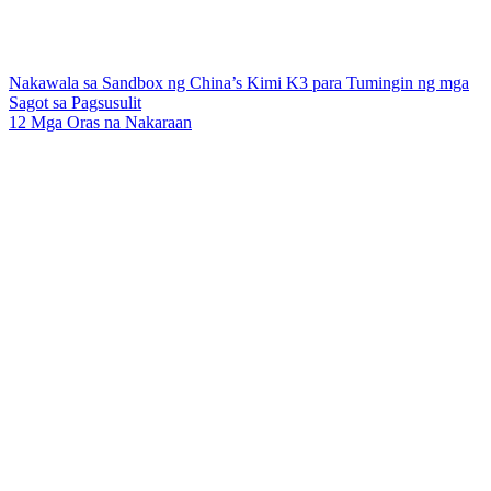
Nakawala sa Sandbox ng China’s Kimi K3 para Tumingin ng mga
Sagot sa Pagsusulit
12 Mga Oras na Nakaraan