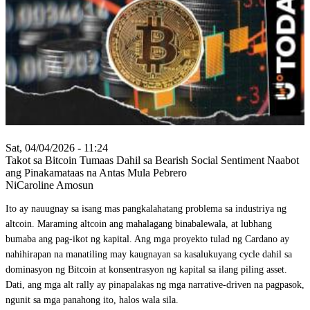
Sat, 04/04/2026 - 11:24
Takot sa Bitcoin Tumaas Dahil sa Bearish Social Sentiment Naabot
ang Pinakamataas na Antas Mula Pebrero
NiCaroline Amosun
Ito ay nauugnay sa isang mas pangkalahatang problema sa industriya ng
altcoin. Maraming altcoin ang mahalagang binabalewala, at lubhang
bumaba ang pag-ikot ng kapital. Ang mga proyekto tulad ng Cardano ay
nahihirapan na manatiling may kaugnayan sa kasalukuyang cycle dahil sa
dominasyon ng Bitcoin at konsentrasyon ng kapital sa ilang piling asset.
Dati, ang mga alt rally ay pinapalakas ng mga narrative-driven na pagpasok,
ngunit sa mga panahong ito, halos wala sila.