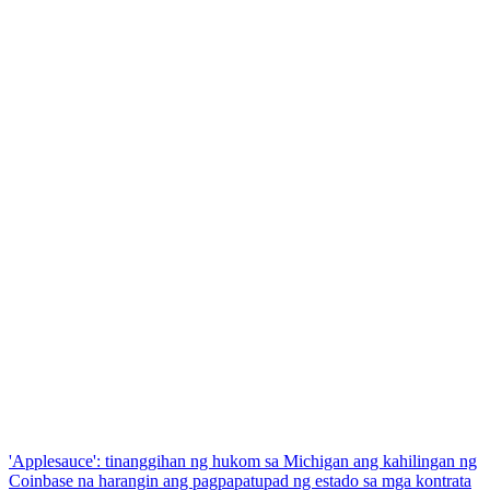
'Applesauce': tinanggihan ng hukom sa Michigan ang kahilingan ng
Coinbase na harangin ang pagpapatupad ng estado sa mga kontrata