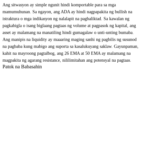
Ang sitwasyon ay simple ngunit hindi komportable para sa mga
mamumuhunan. Sa ngayon, ang ADA ay hindi nagpapakita ng bullish na
istraktura o mga indikasyon ng nalalapit na pagbaliktad. Sa kawalan ng
pagkabigla o isang biglaang pagtaas ng volume at pagpasok ng kapital, ang
asset ay malamang na manatiling hindi gumagalaw o unti-unting bumaba.
Ang manipis na liquidity ay maaaring maging sanhi ng pagbilis ng susunod
na pagbaba kung mabigo ang suporta sa kasalukuyang saklaw. Gayunpaman,
kahit na mayroong pagtalbog, ang 26 EMA at 50 EMA ay malamang na
magpakita ng agarang resistance, nililimitahan ang potensyal na pagtaas.
Patok na Babasahin