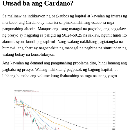
Uusad ba ang Cardano?
Sa malinaw na indikasyon ng pagkaubos ng kapital at kawalan ng interes ng
merkado, ang Cardano ay nasa isa sa pinakamahinang estado sa mga
pangunahing altcoin. Matapos ang isang matagal na pagbaba, ang paggalaw
ng presyo ay nagpatag sa paligid ng $0.24-$0.25 na saklaw, ngunit hindi ito
akumulasyon, kundi pagkapirmi. Nang walang nakikitang pagtatangka na
bumawi, ang chart ay nagpapakita ng mabagal na paghina na sinusundan ng
walang buhay na konsolidasyon.
Ang kawalan ng demand ang pangunahing problema dito, hindi lamang ang
pagbaba ng presyo. Walang nakikitang pagpasok ng bagong kapital, at
lubhang bumaba ang volume kung ihahambing sa mga naunang yugto.