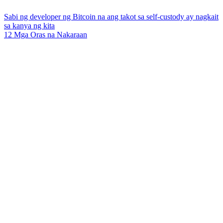
Sabi ng developer ng Bitcoin na ang takot sa self-custody ay nagkait
sa kanya ng kita
12 Mga Oras na Nakaraan