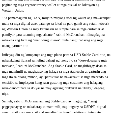
pagitan ng mga cryptocurrency wallet at mga pisikal na lokasyon ng
Western Union.
"Sa pamamagitan ng DAN, milyun-milyong user ng wallet ang makakalipat
mula sa mga digital asset patungo sa lokal na pera gamit ang retail network
ng Western Union na may karanasan na simple para sa mga customer at
pamilyar para sa aming mga ahente," sabi ni McGranahan, idinagdag na
nakakita ang firm ng “matinding interes” mula nang ipahayag ang mga
unang partner nito.
Inihayag din ng kumpanya ang mga plano para sa USD Stable Card nito, na
nakatakdang ilunsad sa huling bahagi ng taong ito sa “dose-dosenang mga
merkado,” sabi ni McGranahan. Ang Stable Card, na magbibigay-daan sa
mga mamimili na maghawak ng halaga sa mga stablecoin at gastusin ang
mga ito sa buong mundo, ay “partikular na nakakaakit sa mga merkado na
sensitibo sa implasyon kung saan gusto ng mga customer ang halagang
naka-denominate sa dolyar na may agarang praktikal na utility,” dagdag
niya.
Sa huli, sabi ni McGranahan, ang Stable Card ay magiging, “isang
pagpapahayag na nakaharap sa mamimili, nag-uugnay sa USDPT, digital
asset, retail customers, global spending, sa isang nag-iisang, integrated,