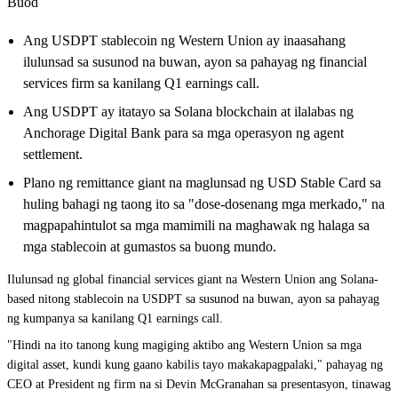
Buod
Ang USDPT stablecoin ng Western Union ay inaasahang
ilulunsad sa susunod na buwan, ayon sa pahayag ng financial
services firm sa kanilang Q1 earnings call.
Ang USDPT ay itatayo sa Solana blockchain at ilalabas ng
Anchorage Digital Bank para sa mga operasyon ng agent
settlement.
Plano ng remittance giant na maglunsad ng USD Stable Card sa
huling bahagi ng taong ito sa "dose-dosenang mga merkado," na
magpapahintulot sa mga mamimili na maghawak ng halaga sa
mga stablecoin at gumastos sa buong mundo.
Ilulunsad ng global financial services giant na Western Union ang Solana-
based nitong stablecoin na USDPT sa susunod na buwan, ayon sa pahayag
ng kumpanya sa kanilang Q1 earnings call.
"Hindi na ito tanong kung magiging aktibo ang Western Union sa mga
digital asset, kundi kung gaano kabilis tayo makakapagpalaki," pahayag ng
CEO at President ng firm na si Devin McGranahan sa presentasyon, tinawag