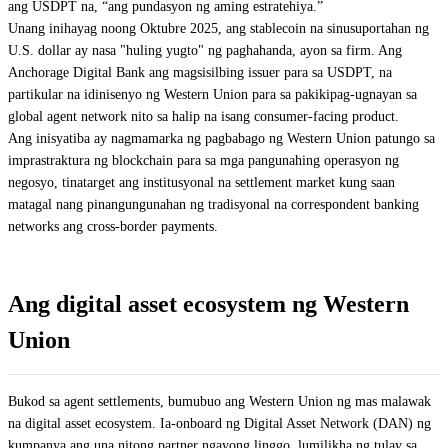
ang USDPT na, “ang pundasyon ng aming estratehiya.”
Unang inihayag noong Oktubre 2025, ang stablecoin na sinusuportahan ng
U.S. dollar ay nasa "huling yugto" ng paghahanda, ayon sa firm. Ang
Anchorage Digital Bank ang magsisilbing issuer para sa USDPT, na
partikular na idinisenyo ng Western Union para sa pakikipag-ugnayan sa
global agent network nito sa halip na isang consumer-facing product.
Ang inisyatiba ay nagmamarka ng pagbabago ng Western Union patungo sa
imprastraktura ng blockchain para sa mga pangunahing operasyon ng
negosyo, tinatarget ang institusyonal na settlement market kung saan
matagal nang pinangungunahan ng tradisyonal na correspondent banking
networks ang cross-border payments.
Ang digital asset ecosystem ng Western
Union
Bukod sa agent settlements, bumubuo ang Western Union ng mas malawak
na digital asset ecosystem. Ia-onboard ng Digital Asset Network (DAN) ng
kumpanya ang una nitong partner ngayong linggo, lumilikha ng tulay sa