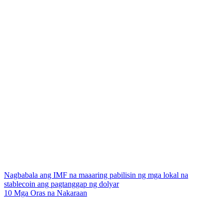
Nagbabala ang IMF na maaaring pabilisin ng mga lokal na
stablecoin ang pagtanggap ng dolyar
10 Mga Oras na Nakaraan