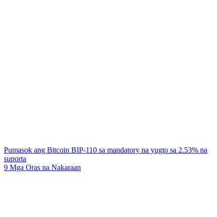
Pumasok ang Bitcoin BIP-110 sa mandatory na yugto sa 2.53% na
suporta
9 Mga Oras na Nakaraan