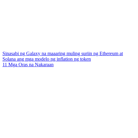
Sinasabi ng Galaxy na maaaring muling suriin ng Ethereum at
Solana ang mga modelo ng inflation ng token
11 Mga Oras na Nakaraan