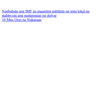
Nagbabala ang IMF na maaaring pabilisin ng mga lokal na
stablecoin ang pagtanggap ng dolyar
10 Mga Oras na Nakaraan