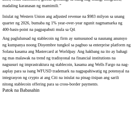
madaling karanasan ng mamimili.”
Iniulat ng Western Union ang adjusted revenue na $983 milyon sa unang
quarter ng 2026, bumaba ng 1% year-over-year ngunit nagmamarka ng
400-basis-point na pagpapabuti mula sa Q4.
Ang paglulunsad ng stablecoin ng firm ay sumusunod sa naunang anunsyo
ng kumpanya noong Disyembre tungkol sa pagbuo sa enterprise platform ng
Solana kasama ang Mastercard at Worldpay. Ang hakbang na ito ay bahagi
ng mas malawak na trend ng tradisyonal na financial institutions na
nagsusuri ng imprastraktura ng stablecoin, kasama ang Wells Fargo na nag-
aaplay para sa isang WFUSD trademark na nagpapahiwatig ng potensyal na
integrasyon ng crypto at ang Citi na iniulat na pinag-iisipan ang sarili
nitong stablecoin offering para sa cross-border payments.
Patok na Babasahin