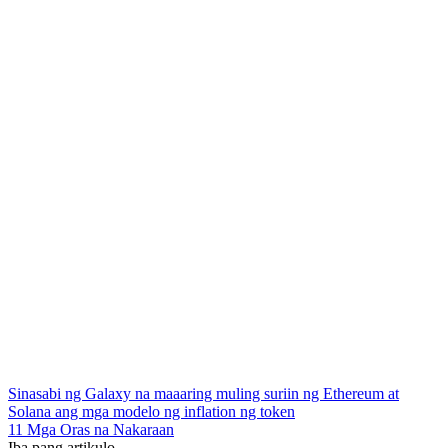
Sinasabi ng Galaxy na maaaring muling suriin ng Ethereum at
Solana ang mga modelo ng inflation ng token
11 Mga Oras na Nakaraan
Iba pang artikulo