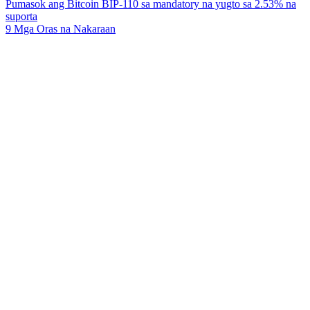
Pumasok ang Bitcoin BIP-110 sa mandatory na yugto sa 2.53% na
suporta
9 Mga Oras na Nakaraan