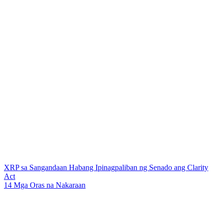
XRP sa Sangandaan Habang Ipinagpaliban ng Senado ang Clarity
Act
14 Mga Oras na Nakaraan