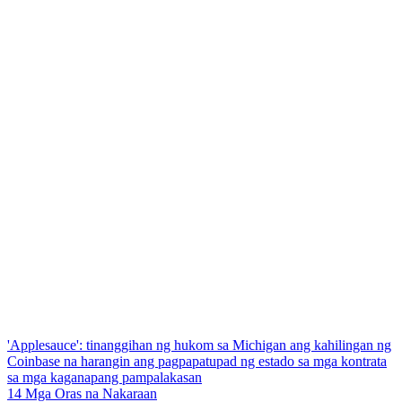
'Applesauce': tinanggihan ng hukom sa Michigan ang kahilingan ng
Coinbase na harangin ang pagpapatupad ng estado sa mga kontrata
sa mga kaganapang pampalakasan
14 Mga Oras na Nakaraan