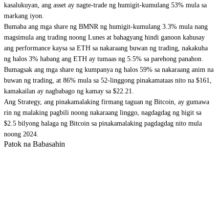
kasalukuyan, ang asset ay nagte-trade ng humigit-kumulang 53% mula sa
markang iyon.
Bumaba ang mga share ng BMNR ng humigit-kumulang 3.3% mula nang
magsimula ang trading noong Lunes at bahagyang hindi ganoon kahusay
ang performance kaysa sa ETH sa nakaraang buwan ng trading, nakakuha
ng halos 3% habang ang ETH ay tumaas ng 5.5% sa parehong panahon.
Bumagsak ang mga share ng kumpanya ng halos 59% sa nakaraang anim na
buwan ng trading, at 86% mula sa 52-linggong pinakamataas nito na $161,
kamakailan ay nagbabago ng kamay sa $22.21.
Ang Strategy
, ang pinakamalaking firmang taguan ng Bitcoin, ay gumawa
rin ng malaking pagbili noong nakaraang linggo,
nagdagdag ng higit sa
$2.5 bilyong halaga ng Bitcoin
sa pinakamalaking pagdagdag nito mula
noong 2024.
Patok na Babasahin