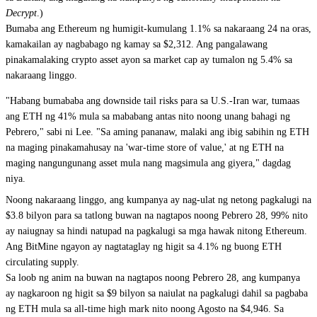
Decrypt
.)
Bumaba ang Ethereum ng humigit-kumulang 1.1% sa nakaraang 24 na oras,
kamakailan ay nagbabago ng kamay sa $2,312. Ang pangalawang
pinakamalaking crypto asset ayon sa market cap ay tumalon ng 5.4% sa
nakaraang linggo.
"Habang bumababa ang downside tail risks para sa U.S.-Iran war, tumaas
ang ETH ng 41% mula sa mababang antas nito noong unang bahagi ng
Pebrero," sabi ni Lee. "Sa aming pananaw, malaki ang ibig sabihin ng ETH
na maging pinakamahusay na 'war-time store of value,' at ng ETH na
maging nangungunang asset mula nang magsimula ang giyera," dagdag
niya.
Noong nakaraang linggo, ang kumpanya ay
nag-ulat ng netong pagkalugi na
$3.8 bilyon
para sa tatlong buwan na nagtapos noong Pebrero 28, 99% nito
ay naiugnay sa hindi natupad na pagkalugi sa mga hawak nitong Ethereum.
Ang BitMine ngayon ay nagtataglay ng higit sa 4.1% ng buong ETH
circulating supply.
Sa loob ng anim na buwan na nagtapos noong Pebrero 28, ang kumpanya
ay nagkaroon ng higit sa $9 bilyon sa naiulat na pagkalugi dahil sa pagbaba
ng ETH mula sa all-time high mark nito noong Agosto na $4,946. Sa