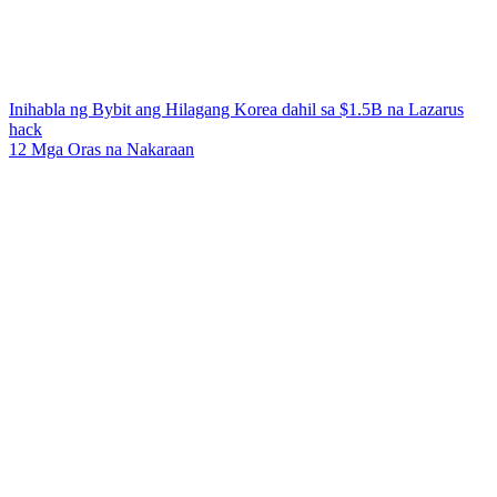
Inihabla ng Bybit ang Hilagang Korea dahil sa $1.5B na Lazarus
hack
12 Mga Oras na Nakaraan