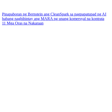
Pinapaboran ng Bernstein ang CleanSpark sa pagpapatupad ng AI
habang naghihintay ang MARA ng unang komersyal na kontrata
11 Mga Oras na Nakaraan