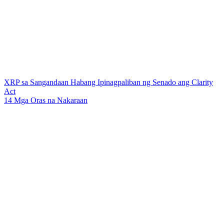
XRP sa Sangandaan Habang Ipinagpaliban ng Senado ang Clarity
Act
14 Mga Oras na Nakaraan