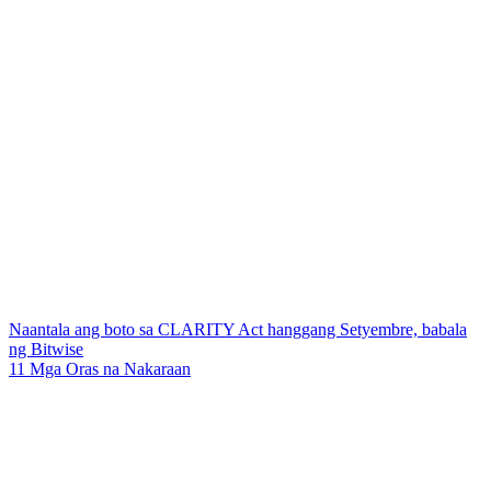
Naantala ang boto sa CLARITY Act hanggang Setyembre, babala
ng Bitwise
11 Mga Oras na Nakaraan