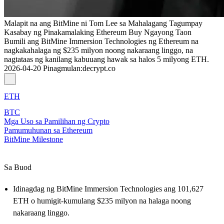
Malapit na ang BitMine ni Tom Lee sa Mahalagang Tagumpay
Kasabay ng Pinakamalaking Ethereum Buy Ngayong Taon
Bumili ang BitMine Immersion Technologies ng Ethereum na
nagkakahalaga ng $235 milyon noong nakaraang linggo, na
nagtataas ng kanilang kabuuang hawak sa halos 5 milyong ETH.
2026-04-20
Pinagmulan
:
decrypt.co
ETH
BTC
Mga Uso sa Pamilihan ng Crypto
Pamumuhunan sa Ethereum
BitMine Milestone
Sa Buod
Idinagdag ng BitMine Immersion Technologies ang 101,627
ETH o humigit-kumulang $235 milyon na halaga noong
nakaraang linggo.