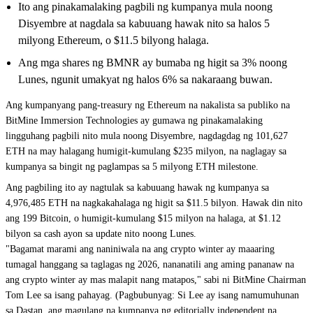
Ito ang pinakamalaking pagbili ng kumpanya mula noong
Disyembre at nagdala sa kabuuang hawak nito sa halos 5
milyong Ethereum, o $11.5 bilyong halaga.
Ang mga shares ng BMNR ay bumaba ng higit sa 3% noong
Lunes, ngunit umakyat ng halos 6% sa nakaraang buwan.
Ang kumpanyang pang-treasury ng
Ethereum
na nakalista sa publiko na
BitMine Immersion Technologies ay gumawa ng pinakamalaking
lingguhang pagbili nito mula noong Disyembre, nagdagdag ng 101,627
ETH na may halagang humigit-kumulang $235 milyon, na naglagay sa
kumpanya sa bingit ng paglampas sa 5 milyong ETH milestone.
Ang pagbiling ito ay nagtulak sa kabuuang hawak ng kumpanya sa
4,976,485 ETH na nagkakahalaga ng higit sa $11.5 bilyon. Hawak din nito
ang 199
Bitcoin
, o humigit-kumulang $15 milyon na halaga, at $1.12
bilyon sa cash ayon sa update nito noong Lunes.
"Bagamat marami ang naniniwala na ang crypto winter ay maaaring
tumagal hanggang sa taglagas ng 2026, nananatili ang aming pananaw na
ang crypto winter ay mas malapit nang matapos," sabi ni BitMine Chairman
Tom Lee sa isang pahayag. (Pagbubunyag: Si Lee ay isang
namumuhunan
sa Dastan
, ang magulang na kumpanya ng editorially independent na