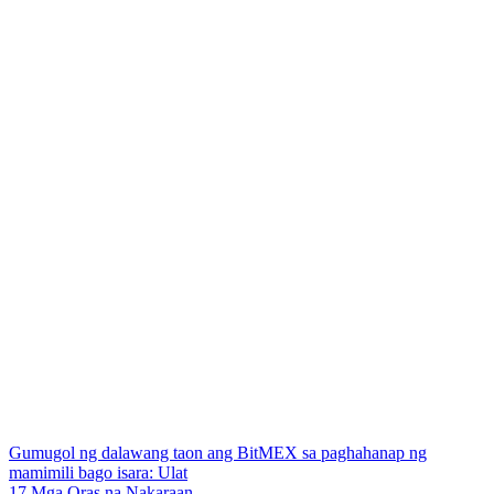
Gumugol ng dalawang taon ang BitMEX sa paghahanap ng
mamimili bago isara: Ulat
17 Mga Oras na Nakaraan