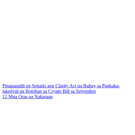
Pinapanatili ng Senado ang Clarity Act na Buhay sa Pagkaka-
iskedyul ng Botohan sa Crypto Bill sa Setyembre
12 Mga Oras na Nakaraan