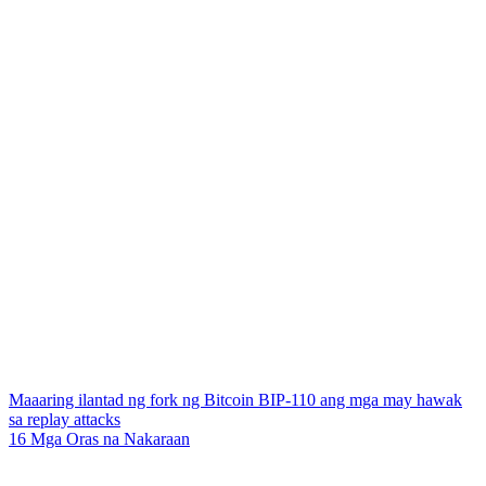
Maaaring ilantad ng fork ng Bitcoin BIP-110 ang mga may hawak
sa replay attacks
16 Mga Oras na Nakaraan