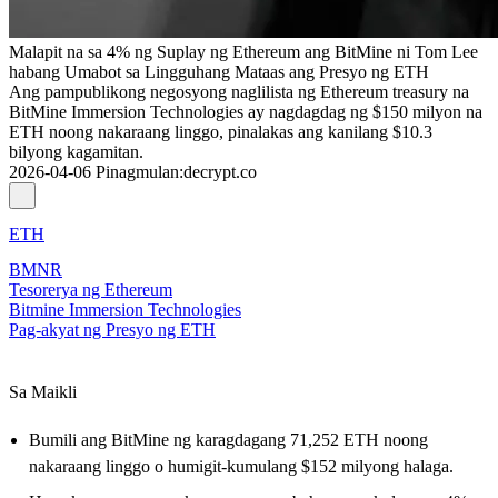
Malapit na sa 4% ng Suplay ng Ethereum ang BitMine ni Tom Lee
habang Umabot sa Lingguhang Mataas ang Presyo ng ETH
Ang pampublikong negosyong naglilista ng Ethereum treasury na
BitMine Immersion Technologies ay nagdagdag ng $150 milyon na
ETH noong nakaraang linggo, pinalakas ang kanilang $10.3
bilyong kagamitan.
2026-04-06
Pinagmulan
:
decrypt.co
ETH
BMNR
Tesorerya ng Ethereum
Bitmine Immersion Technologies
Pag-akyat ng Presyo ng ETH
Sa Maikli
Bumili ang BitMine ng karagdagang 71,252 ETH noong
nakaraang linggo o humigit-kumulang $152 milyong halaga.