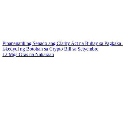
Pinapanatili ng Senado ang Clarity Act na Buhay sa Pagkaka-
iskedyul ng Botohan sa Crypto Bill sa Setyembre
12 Mga Oras na Nakaraan