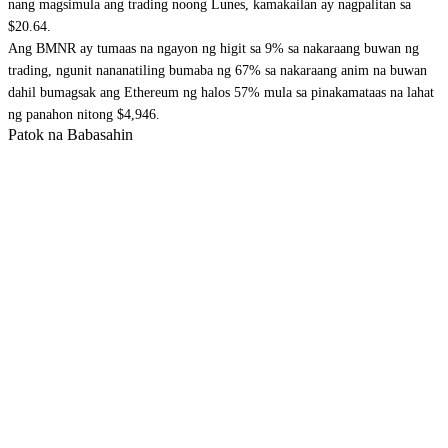
nang magsimula ang trading noong Lunes, kamakailan ay nagpalitan sa
$20.64.
Ang BMNR ay tumaas na ngayon ng higit sa 9% sa nakaraang buwan ng
trading, ngunit nananatiling bumaba ng 67% sa nakaraang anim na buwan
dahil bumagsak ang Ethereum ng halos 57% mula sa pinakamataas na lahat
ng panahon nitong $4,946.
Patok na Babasahin