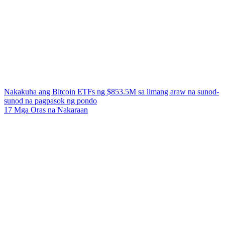
Nakakuha ang Bitcoin ETFs ng $853.5M sa limang araw na sunod-
sunod na pagpasok ng pondo
17 Mga Oras na Nakaraan