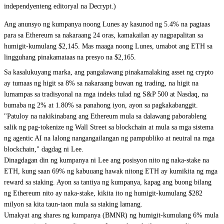
independyenteng editoryal na Decrypt.)
Ang anunsyo ng kumpanya noong Lunes ay kasunod ng 5.4% na pagtaas
para sa Ethereum sa nakaraang 24 oras, kamakailan ay nagpapalitan sa
humigit-kumulang $2,145. Mas maaga noong Lunes, umabot ang ETH sa
lingguhang pinakamataas na presyo na $2,165.
Sa kasalukuyang marka, ang pangalawang pinakamalaking asset ng crypto
ay tumaas ng higit sa 8% sa nakaraang buwan ng trading, na higit na
lumampas sa tradisyonal na mga indeks tulad ng S&P 500 at Nasdaq, na
bumaba ng 2% at 1.80% sa panahong iyon, ayon sa pagkakabanggit.
"Patuloy na nakikinabang ang Ethereum mula sa dalawang paborableng
salik ng pag-tokenize ng Wall Street sa blockchain at mula sa mga sistema
ng agentic AI na lalong nangangailangan ng pampubliko at neutral na mga
blockchain," dagdag ni Lee.
Dinagdagan din ng kumpanya ni Lee ang posisyon nito ng naka-stake na
ETH, kung saan 69% ng kabuuang hawak nitong ETH ay kumikita ng mga
reward sa staking. Ayon sa tantiya ng kumpanya, kapag ang buong bilang
ng Ethereum nito ay naka-stake, kikita ito ng humigit-kumulang $282
milyon sa kita taun-taon mula sa staking lamang.
Umakyat ang shares ng kumpanya (BMNR) ng humigit-kumulang 6% mula