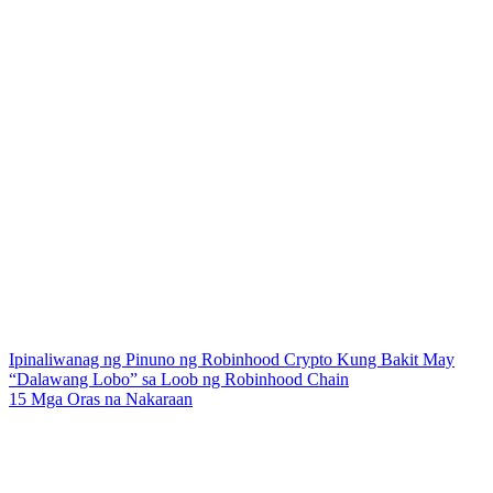
Ipinaliwanag ng Pinuno ng Robinhood Crypto Kung Bakit May
“Dalawang Lobo” sa Loob ng Robinhood Chain
15 Mga Oras na Nakaraan