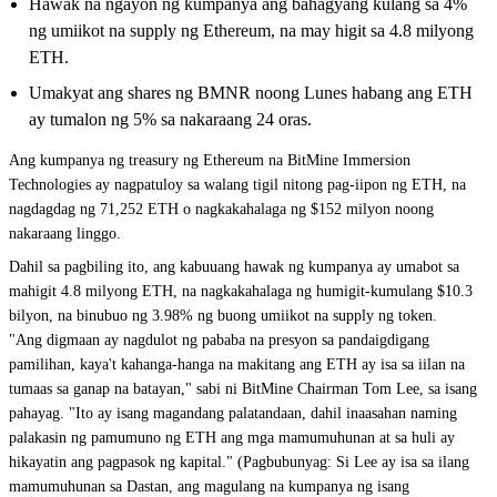
Hawak na ngayon ng kumpanya ang bahagyang kulang sa 4%
ng umiikot na supply ng Ethereum, na may higit sa 4.8 milyong
ETH.
Umakyat ang shares ng BMNR noong Lunes habang ang ETH
ay tumalon ng 5% sa nakaraang 24 oras.
Ang kumpanya ng treasury ng Ethereum na BitMine Immersion
Technologies ay nagpatuloy sa walang tigil nitong pag-iipon ng ETH, na
nagdagdag ng 71,252 ETH o nagkakahalaga ng $152 milyon noong
nakaraang linggo.
Dahil sa pagbiling ito, ang kabuuang hawak ng kumpanya ay umabot sa
mahigit 4.8 milyong ETH, na nagkakahalaga ng humigit-kumulang $10.3
bilyon, na binubuo ng 3.98% ng buong umiikot na supply ng token.
"Ang digmaan ay nagdulot ng pababa na presyon sa pandaigdigang
pamilihan, kaya't kahanga-hanga na makitang ang ETH ay isa sa iilan na
tumaas sa ganap na batayan," sabi ni BitMine Chairman Tom Lee, sa isang
pahayag. "Ito ay isang magandang palatandaan, dahil inaasahan naming
palakasin ng pamumuno ng ETH ang mga mamumuhunan at sa huli ay
hikayatin ang pagpasok ng kapital." (Pagbubunyag: Si Lee ay isa sa ilang
mamumuhunan sa Dastan, ang magulang na kumpanya ng isang