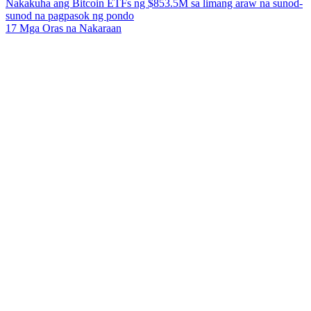
Nakakuha ang Bitcoin ETFs ng $853.5M sa limang araw na sunod-
sunod na pagpasok ng pondo
17 Mga Oras na Nakaraan