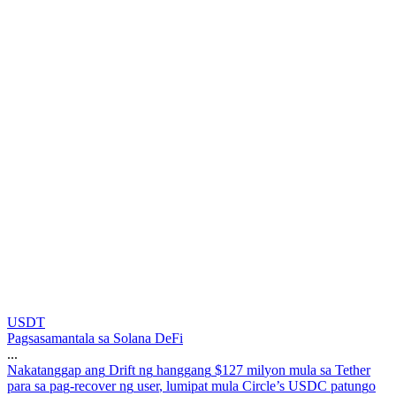
USDT
Pagsasamantala sa Solana DeFi
...
N
a
k
a
t
a
n
g
g
a
p
a
n
g
D
r
i
f
t
n
g
h
a
n
g
g
a
n
g
$
1
2
7
m
i
l
y
o
n
m
u
l
a
s
a
T
e
t
h
e
r
p
a
r
a
s
a
p
a
g
-
r
e
c
o
v
e
r
n
g
u
s
e
r
,
l
u
m
i
p
a
t
m
u
l
a
C
i
r
c
l
e
’
s
U
S
D
C
p
a
t
u
n
g
o