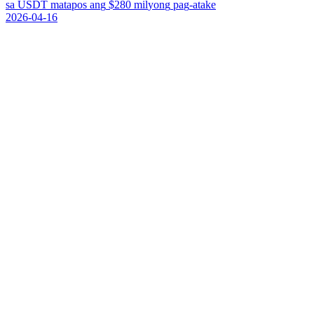
s
a
U
S
D
T
m
a
t
a
p
o
s
a
n
g
$
2
8
0
m
i
l
y
o
n
g
p
a
g
-
a
t
a
k
e
2026-04-16