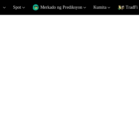
Spot
Merkado ng Prediksyon
Kumita
TradFi