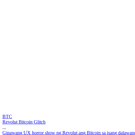
BTC
Revolut Bitcoin Glitch
...
G
i
n
a
w
a
n
g
U
X
h
o
r
r
o
r
s
h
o
w
n
g
R
e
v
o
l
u
t
a
n
g
B
i
t
c
o
i
n
s
a
i
s
a
n
g
d
a
l
a
w
a
n