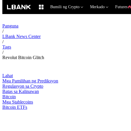
Bumili ng Crypto
Merkado
Futures
Panguna
/
LBank News Center
/
Tags
/
Revolut Bitcoin Glitch
Lahat
Mga Pamilihan ng Prediksyon
Regulasyon sa Crypto
Batas sa Kalinawan
Bitcoin
Mga Stablecoins
Bitcoin ETFs