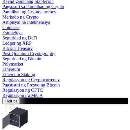
Bayad gamit ang Stablecoin
Pagsusuri sa Pamilihan ng Crypto
Pamilihan ng Cryptocurrency
Merkado ng Crypto
Artipisyal na Intelihensiya
Coinbase
Estratehiya
Seguridad ng DeFi
Ledger ng XRP
Bitcoin Treasury
Post-Quantum Cryptography
Seguridad ng Bitcoin
Polymarket
Ethereum
Ethereum Staking
Regulasyon ng Cryptocurrency
Pagsusuri ng Presyo ng Bitcoin
Regulasyon ng CFTC
Regulasyon ng MiCA
Higit pa