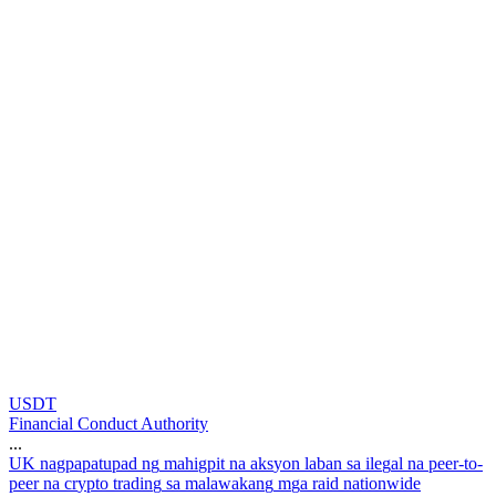
USDT
Financial Conduct Authority
...
U
K
n
a
g
p
a
p
a
t
u
p
a
d
n
g
m
a
h
i
g
p
i
t
n
a
a
k
s
y
o
n
l
a
b
a
n
s
a
i
l
e
g
a
l
n
a
p
e
e
r
-
t
o
-
p
e
e
r
n
a
c
r
y
p
t
o
t
r
a
d
i
n
g
s
a
m
a
l
a
w
a
k
a
n
g
m
g
a
r
a
i
d
n
a
t
i
o
n
w
i
d
e