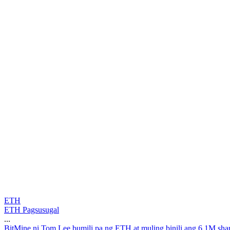
ETH
ETH Pagsusugal
...
B
i
t
M
i
n
e
n
i
T
o
m
L
e
e
b
u
m
i
l
i
p
a
n
g
E
T
H
a
t
m
u
l
i
n
g
b
i
n
i
l
i
a
n
g
6
.
1
M
s
h
a