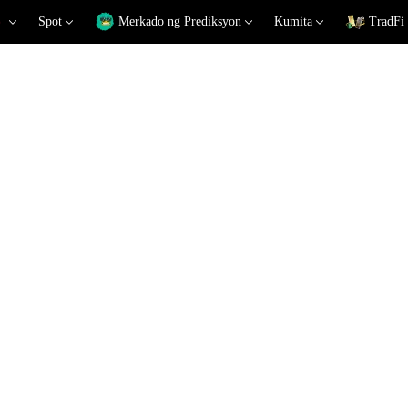
Spot
Merkado ng Prediksyon
Kumita
TradFi