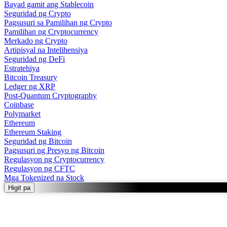
Bayad gamit ang Stablecoin
Seguridad ng Crypto
Pagsusuri sa Pamilihan ng Crypto
Pamilihan ng Cryptocurrency
Merkado ng Crypto
Artipisyal na Intelihensiya
Seguridad ng DeFi
Estratehiya
Bitcoin Treasury
Ledger ng XRP
Post-Quantum Cryptography
Coinbase
Polymarket
Ethereum
Ethereum Staking
Seguridad ng Bitcoin
Pagsusuri ng Presyo ng Bitcoin
Regulasyon ng Cryptocurrency
Regulasyon ng CFTC
Mga Tokenized na Stock
Higit pa