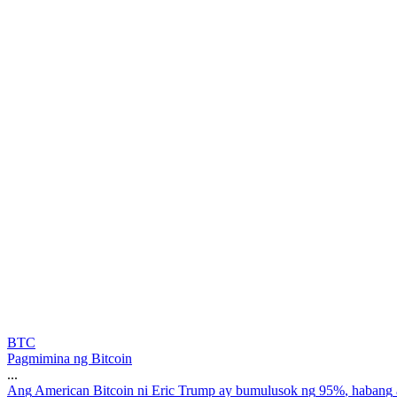
BTC
Pagmimina ng Bitcoin
...
A
n
g
A
m
e
r
i
c
a
n
B
i
t
c
o
i
n
n
i
E
r
i
c
T
r
u
m
p
a
y
b
u
m
u
l
u
s
o
k
n
g
9
5
%
,
h
a
b
a
n
g