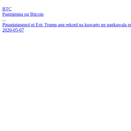
BTC
Pagmimina ng Bitcoin
...
P
i
n
a
g
t
a
t
a
n
g
g
o
l
n
i
E
r
i
c
T
r
u
m
p
a
n
g
r
e
k
o
r
d
n
a
k
u
w
a
r
t
o
n
g
p
a
g
k
a
w
a
l
a
n
2026-05-07