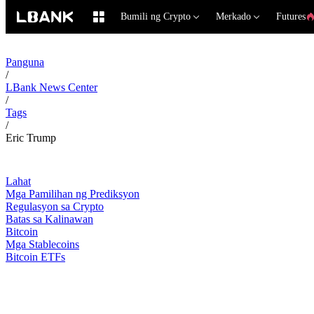
Bumili ng Crypto
Merkado
Futures
Panguna
/
LBank News Center
/
Tags
/
Eric Trump
Lahat
Mga Pamilihan ng Prediksyon
Regulasyon sa Crypto
Batas sa Kalinawan
Bitcoin
Mga Stablecoins
Bitcoin ETFs