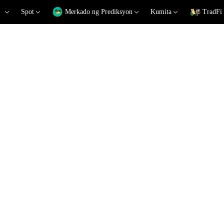
Spot
Merkado ng Prediksyon
Kumita
TradFi