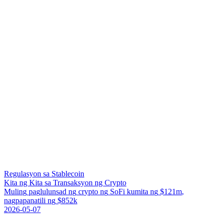
Regulasyon sa Stablecoin
Kita ng Kita sa Transaksyon ng Crypto
M
u
l
i
n
g
p
a
g
l
u
l
u
n
s
a
d
n
g
c
r
y
p
t
o
n
g
S
o
F
i
k
u
m
i
t
a
n
g
$
1
2
1
m
,
n
a
g
p
a
p
a
n
a
t
i
l
i
n
g
$
8
5
2
k
2026-05-07