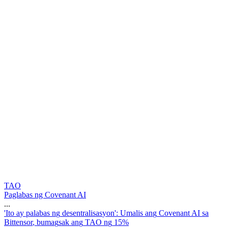
TAO
Paglabas ng Covenant AI
...
'
I
t
o
a
y
p
a
l
a
b
a
s
n
g
d
e
s
e
n
t
r
a
l
i
s
a
s
y
o
n
'
:
U
m
a
l
i
s
a
n
g
C
o
v
e
n
a
n
t
A
I
s
a
B
i
t
t
e
n
s
o
r
,
b
u
m
a
g
s
a
k
a
n
g
T
A
O
n
g
1
5
%