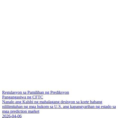
Regulasyon sa Pamilihan ng Prediksyon
Pangangasiwa ng CFTC
N
a
n
a
l
o
a
n
g
K
a
l
s
h
i
n
g
m
a
h
a
l
a
g
a
n
g
d
e
s
i
s
y
o
n
s
a
k
o
r
t
e
h
a
b
a
n
g
n
i
l
i
l
i
m
i
t
a
h
a
n
n
g
m
g
a
h
u
k
o
m
s
a
U
.
S
.
a
n
g
k
a
p
a
n
g
y
a
r
i
h
a
n
n
g
e
s
t
a
d
o
s
a
m
g
a
p
r
e
d
i
c
t
i
o
n
m
a
r
k
e
t
2026-04-06