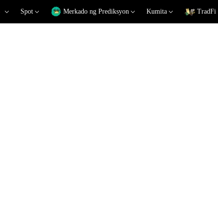
Spot
Merkado ng Prediksyon
Kumita
TradFi