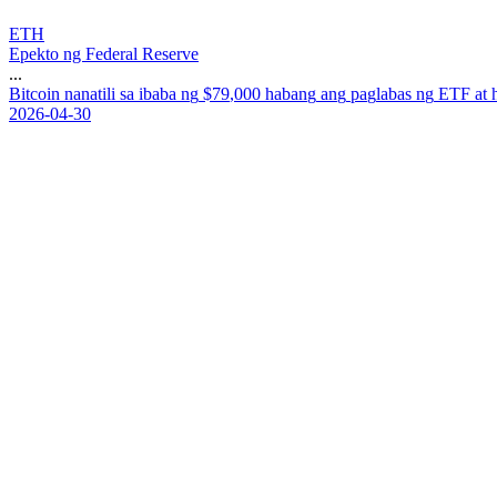
ETH
Epekto ng Federal Reserve
...
B
i
t
c
o
i
n
n
a
n
a
t
i
l
i
s
a
i
b
a
b
a
n
g
$
7
9
,
0
0
0
h
a
b
a
n
g
a
n
g
p
a
g
l
a
b
a
s
n
g
E
T
F
a
t
2026-04-30