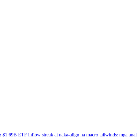
g
$
1
.
6
9
B
E
T
F
i
n
f
l
o
w
s
t
r
e
a
k
a
t
n
a
k
a
-
a
l
i
g
n
n
a
m
a
c
r
o
t
a
i
l
w
i
n
d
s
:
m
g
a
a
n
a
l