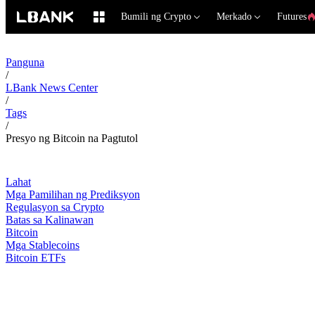
Bumili ng Crypto
Merkado
Futures
Panguna
/
LBank News Center
/
Tags
/
Presyo ng Bitcoin na Pagtutol
Lahat
Mga Pamilihan ng Prediksyon
Regulasyon sa Crypto
Batas sa Kalinawan
Bitcoin
Mga Stablecoins
Bitcoin ETFs