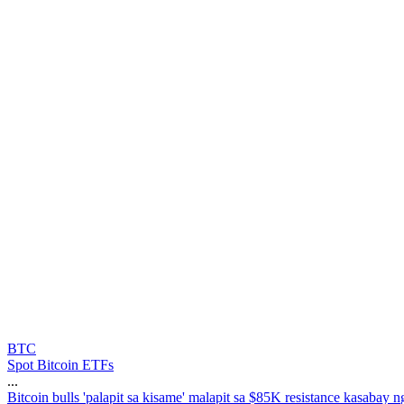
BTC
Spot Bitcoin ETFs
...
B
i
t
c
o
i
n
b
u
l
l
s
'
p
a
l
a
p
i
t
s
a
k
i
s
a
m
e
'
m
a
l
a
p
i
t
s
a
$
8
5
K
r
e
s
i
s
t
a
n
c
e
k
a
s
a
b
a
y
n