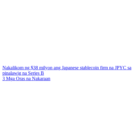
Nakalikom ng $38 milyon ang Japanese stablecoin firm na JPYC sa
pinalawig na Series B
3 Mga Oras na Nakaraan