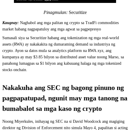
Pinagmulan:
Securitize
Kaugnay:
Naghabol ang mga palitan ng crypto sa TradFi commodities
market habang nagpapatuloy ang mga agwat sa pagpepresyo
Sumasali siya sa Securitize habang ang tokenization ng mga real-world
assets (RWA) ay nakakakita ng dumaraming demand sa industriya ng
crypto. Ayon sa datos mula sa analytics platform na RWA.xyz, ang
kumpanya ay may $3.85 bilyon sa distributed asset value noong Marso, sa
panahong lumagpas sa $1 bilyon ang kabuuang halaga ng mga tokenized
stocks onchain.
Nakakuha ang SEC ng bagong pinuno ng
pagpapatupad, ngunit may mga tanong na
bumabalot sa mga kaso ng crypto
Noong Miyerkules, inihayag ng SEC na si David Woodcock ang magiging
direktor ng Division of Enforcement nito simula Mayo 4, papalitan si acting