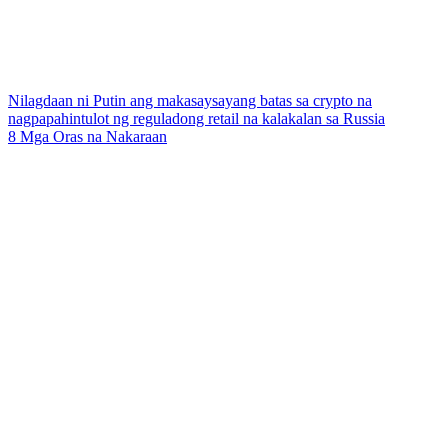
Nilagdaan ni Putin ang makasaysayang batas sa crypto na
nagpapahintulot ng reguladong retail na kalakalan sa Russia
8 Mga Oras na Nakaraan