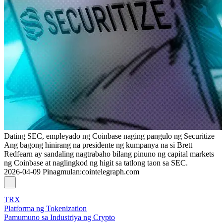
Dating SEC, empleyado ng Coinbase naging pangulo ng Securitize
Ang bagong hinirang na presidente ng kumpanya na si Brett
Redfearn ay sandaling nagtrabaho bilang pinuno ng capital markets
ng Coinbase at naglingkod ng higit sa tatlong taon sa SEC.
2026-04-09
Pinagmulan
:
cointelegraph.com
TRX
Platforma ng Tokenization
Pamumuno sa Industriya ng Crypto