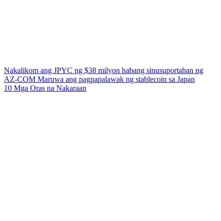
Nakalikom ang JPYC ng $38 milyon habang sinusuportahan ng
AZ-COM Maruwa ang pagpapalawak ng stablecoin sa Japan
10 Mga Oras na Nakaraan