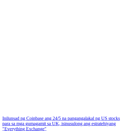
Inilunsad ng Coinbase ang 24/5 na pangangalakal ng US stocks
para sa mga gumagamit sa UK, isinusulong ang estratehiyang
"Everything Exchange"