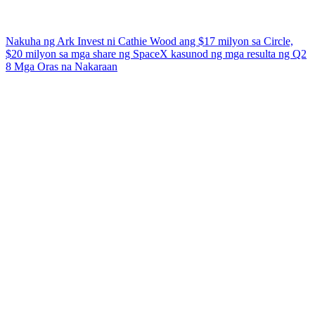
Nakuha ng Ark Invest ni Cathie Wood ang $17 milyon sa Circle,
$20 milyon sa mga share ng SpaceX kasunod ng mga resulta ng Q2
8 Mga Oras na Nakaraan