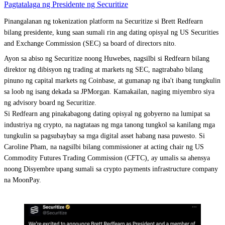
Pagtatalaga ng Presidente ng Securitize
Pinangalanan ng tokenization platform na Securitize si Brett Redfearn
bilang presidente, kung saan sumali rin ang dating opisyal ng US Securities
and Exchange Commission (SEC) sa board of directors nito.
Ayon sa abiso ng Securitize noong Huwebes, nagsilbi si Redfearn bilang
direktor ng dibisyon ng trading at markets ng SEC, nagtrabaho bilang
pinuno ng capital markets ng Coinbase, at gumanap ng iba't ibang tungkulin
sa loob ng isang dekada sa JPMorgan. Kamakailan, naging miyembro siya
ng advisory board ng Securitize.
Si Redfearn ang pinakabagong dating opisyal ng gobyerno na lumipat sa
industriya ng crypto, na nagtataas ng mga tanong tungkol sa kanilang mga
tungkulin sa pagsubaybay sa mga digital asset habang nasa puwesto. Si
Caroline Pham, na nagsilbi bilang commissioner at acting chair ng US
Commodity Futures Trading Commission (CFTC), ay umalis sa ahensya
noong Disyembre upang sumali sa crypto payments infrastructure company
na MoonPay.