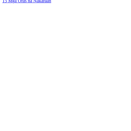
15 Mga Oras na Nakaraan