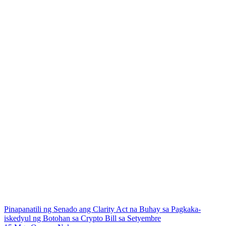
Pinapanatili ng Senado ang Clarity Act na Buhay sa Pagkaka-
iskedyul ng Botohan sa Crypto Bill sa Setyembre