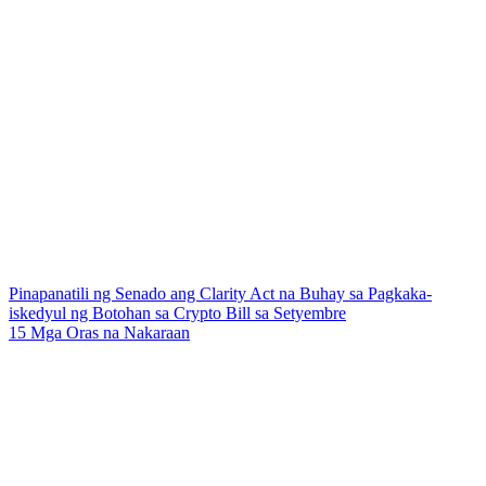
Pinapanatili ng Senado ang Clarity Act na Buhay sa Pagkaka-
iskedyul ng Botohan sa Crypto Bill sa Setyembre
15 Mga Oras na Nakaraan