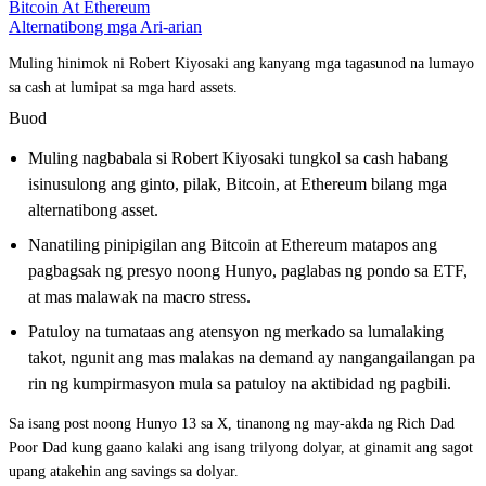
Bitcoin At Ethereum
Alternatibong mga Ari-arian
Muling hinimok ni Robert Kiyosaki ang kanyang mga tagasunod na lumayo
sa cash at lumipat sa mga hard assets.
Buod
Muling nagbabala si Robert Kiyosaki tungkol sa cash habang
isinusulong ang ginto, pilak, Bitcoin, at Ethereum bilang mga
alternatibong asset.
Nanatiling pinipigilan ang Bitcoin at Ethereum matapos ang
pagbagsak ng presyo noong Hunyo, paglabas ng pondo sa ETF,
at mas malawak na macro stress.
Patuloy na tumataas ang atensyon ng merkado sa lumalaking
takot, ngunit ang mas malakas na demand ay nangangailangan pa
rin ng kumpirmasyon mula sa patuloy na aktibidad ng pagbili.
Sa isang post noong Hunyo 13 sa X, tinanong ng may-akda ng Rich Dad
Poor Dad kung gaano kalaki ang isang trilyong dolyar, at ginamit ang sagot
upang atakehin ang savings sa dolyar.