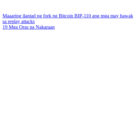
Maaaring ilantad ng fork ng Bitcoin BIP-110 ang mga may hawak
sa replay attacks
19 Mga Oras na Nakaraan