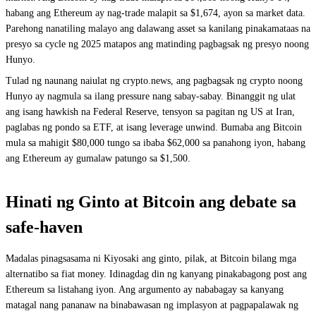
habang ang Ethereum ay nag-trade malapit sa $1,674, ayon sa market data.
Parehong nanatiling malayo ang dalawang asset sa kanilang pinakamataas na
presyo sa cycle ng 2025 matapos ang matinding pagbagsak ng presyo noong
Hunyo.
Tulad ng naunang naiulat ng crypto.news, ang pagbagsak ng crypto noong
Hunyo ay nagmula sa ilang pressure nang sabay-sabay. Binanggit ng ulat
ang isang hawkish na Federal Reserve, tensyon sa pagitan ng US at Iran,
paglabas ng pondo sa ETF, at isang leverage unwind. Bumaba ang Bitcoin
mula sa mahigit $80,000 tungo sa ibaba $62,000 sa panahong iyon, habang
ang Ethereum ay gumalaw patungo sa $1,500.
Hinati ng Ginto at Bitcoin ang debate sa
safe-haven
Madalas pinagsasama ni Kiyosaki ang ginto, pilak, at Bitcoin bilang mga
alternatibo sa fiat money. Idinagdag din ng kanyang pinakabagong post ang
Ethereum sa listahang iyon. Ang argumento ay nababagay sa kanyang
matagal nang pananaw na binabawasan ng implasyon at pagpapalawak ng