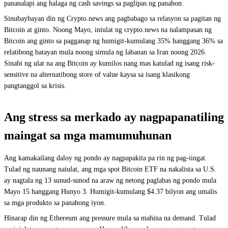
pananalapi ang halaga ng cash savings sa paglipas ng panahon.
Sinubaybayan din ng Crypto.news ang pagbabago sa relasyon sa pagitan ng
Bitcoin at ginto. Noong Mayo, iniulat ng crypto.news na nalampasan ng
Bitcoin ang ginto sa pagganap ng humigit-kumulang 35% hanggang 36% sa
relatibong batayan mula noong simula ng labanan sa Iran noong 2026.
Sinabi ng ulat na ang Bitcoin ay kumilos nang mas katulad ng isang risk-
sensitive na alternatibong store of value kaysa sa isang klasikong
pangtanggol sa krisis.
Ang stress sa merkado ay nagpapanatiling
maingat sa mga mamumuhunan
Ang kamakailang daloy ng pondo ay nagpapakita pa rin ng pag-iingat.
Tulad ng naunang naiulat, ang mga spot Bitcoin ETF na nakalista sa U.S.
ay nagtala ng 13 sunud-sunod na araw ng netong paglabas ng pondo mula
Mayo 15 hanggang Hunyo 3. Humigit-kumulang $4.37 bilyon ang umalis
sa mga produkto sa panahong iyon.
Hinarap din ng Ethereum ang pressure mula sa mahina na demand. Tulad