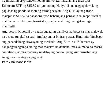
ng iniulat ng crypto.news noong Hunyo 12, nawalan ang mga spot
Ethereum ETF ng $15.89 milyon noong Hunyo 11, na nagpapalawak ng
paglabas ng pondo sa loob ng tatlong sesyon. Ang ETH ay nag-trade
malapit sa $1,652 sa panahong iyon habang ang panganib sa geopolitical at
mahina na istrukturang teknikal ay nagpapanatiling maingat sa mga
mamimili.
Ang post ni Kiyosaki ay nagdaragdag ng pamilyar na boses sa mas malawak
na debate tungkol sa cash, implasyon, at bihirang asset. Hindi nito binabago
ang panandaliang sitwasyon ng merkado. Ang Bitcoin at Ethereum ay
nangangailangan pa rin ng mas malakas na demand, mas kalmado na macro
conditions, at mas mahusay na daloy ng pondo upang kumpirmahin ang
isang mas matatag na pagbawi.
Patok na Babasahin