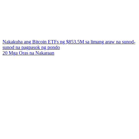
Nakakuha ang Bitcoin ETFs ng $853.5M sa limang araw na sunod-
sunod na pagpasok ng pondo
20 Mga Oras na Nakaraan