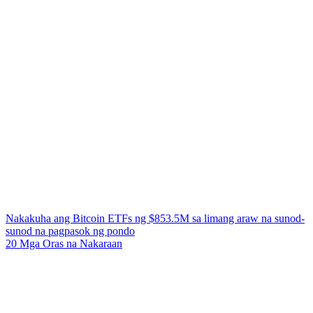
Nakakuha ang Bitcoin ETFs ng $853.5M sa limang araw na sunod-
sunod na pagpasok ng pondo
20 Mga Oras na Nakaraan