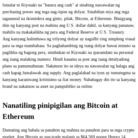
Isinulat ni Kiyosaki na "basura ang cash" at sinabing nawawalan ng
purchasing power ang mga nag-iipon ng dolyar. Sinabihan niya ang mga
tagasunod na ikonsidera ang ginto, pilak, Bitcoin, at Ethereum. Binigyang
diin ng kanyang post na mahina ang U.S. dollar dahil, sa kanyang pananaw,
mabilis na makakalikha ng pera ang Federal Reserve at U.S. Treasury.
Ang kanyang halimbawa ng trilyong dolyar ay nagsilbi ring simpleng visual
para sa mga mambabasa. Sa paghahambing ng isang dolyar bawat minuto sa
paglikha ng bagong pera, sinubukan ni Kiyosaki na iparamdam na personal
ang isang malaking numero. Hindi kasama sa post ang isang detalyadong
plano sa pamumuhunan. Nakatuon ito sa ideya na nawawalan ng halaga ang
cash kapag lumalawak ang supply. Ang paglalahad na iyon ay tumutugma sa
kanyang karaniwang kritisismo sa fiat money. Nababagay din ito sa kanyang
brand na nakatuon sa asset na pampubliko sa online.
Nanatiling pinipigilan ang Bitcoin at
Ethereum
Dumating ang babala sa panahon ng mahina na panahon para sa mga crypto
market. Ang Bitcoin ay nag-trade malapit sa $64,569 noong Hunyo 14,