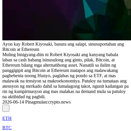
Ayon kay Robert Kiyosaki, basura ang salapi, sinusuportahan ang
Bitcoin at Ethereum
Muling binigyang-diin ni Robert Kiyosaki ang kanyang babala
laban sa cash habang isinusulong ang ginto, pilak, Bitcoin, at
Ethereum bilang mga alternatibong asset. Nanatili sa ilalim ng
panggigipit ang Bitcoin at Ethereum matapos ang malawakang
pagbebenta noong Hunyo, paglabas ng pondo sa ETF, at mas
malawak na tensiyon sa makroekonomiya. Patuloy na tumataas ang
atensyon ng merkado dahil sa lumalagong takot, ngunit kailangan pa
rin ng kumpirmasyon ang mas malakas na demand mula sa patuloy
na aktibidad ng pagbili.
2026-06-14
Pinagmulan
:
crypto.news
ETH
BTC