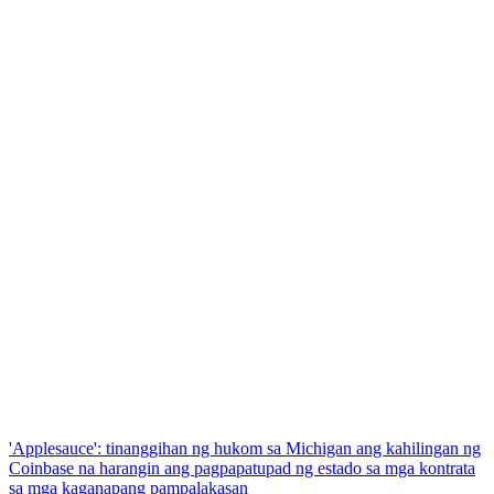
'Applesauce': tinanggihan ng hukom sa Michigan ang kahilingan ng
Coinbase na harangin ang pagpapatupad ng estado sa mga kontrata
sa mga kaganapang pampalakasan