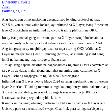
Ethereum Layer 2
Aave
Pautang ng DeFi
Ang Aave, ang pinakamalaking decentralized lending protocol na may
$23.5 bilyon sa total value locked, ay inilunsad sa X Layer, isang Ethereum
layer-2 blockchain na inilunsad ng crypto trading platform na OKX.
Ito ay isang mahalagang milestone para sa X Layer, isang blockchain na
may $25 milyon lamang sa total value locked, na inilunsad noong 2024.
Ang integrasyon ay magbibigay-daan sa mga user ng OKX Wallet at X
Layer na magpautang (lend), umutang (borrow) at kumita ng yield nang
hindi na kailangang mag-bridge sa ibang chain.
“Ito ay isang napaka-flexible na pagpapalawak ng aming DeFi ecosystem at
sa gayon ay dapat makinabang ang lahat ng aming mga customer sa X
Layer,” sabi ng tagapagsalita ng OKX sa Cointelegraph.
Inilunsad ang X Layer noong Mayo 2024 sa isang napakasikip na Ethereum
layer-2 market. Tulad ng marami sa mga kakumpitensya nito, nakatuon ang
X Layer sa scalability, nag-aalok ng mga transaksyon na $0.0005 sa
karaniwan sa isang segundong block times.
Kasama sa iba pang kilalang platform ng DeFi na isinama sa X Layer ang
Uniswap para sa decentralized swaps, Chainlink para sa mga serbisyo ng