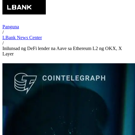
Panguna
/
LBank News Center
/
Inilunsad ng DeFi lender na Aave sa Ethereum L2 ng OKX, X
Layer