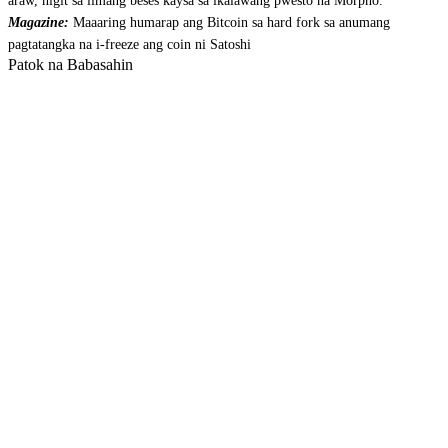
araw, higit sa limang beses kaysa sa ikalawang pwesto na Morpho.
Magazine:
Maaaring humarap ang Bitcoin sa hard fork sa anumang
pagtatangka na i-freeze ang coin ni Satoshi
Patok na Babasahin