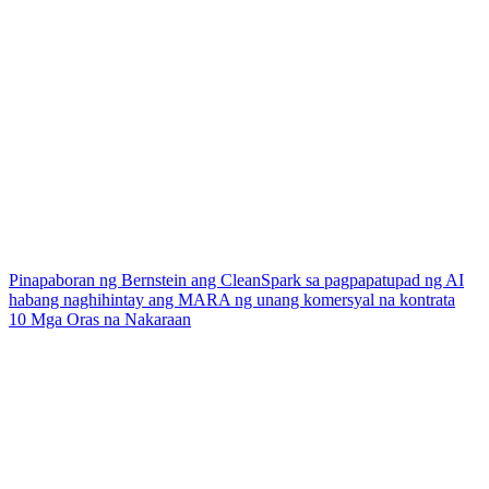
Pinapaboran ng Bernstein ang CleanSpark sa pagpapatupad ng AI
habang naghihintay ang MARA ng unang komersyal na kontrata
10 Mga Oras na Nakaraan