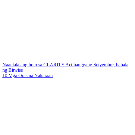
Naantala ang boto sa CLARITY Act hanggang Setyembre, babala
ng Bitwise
10 Mga Oras na Nakaraan