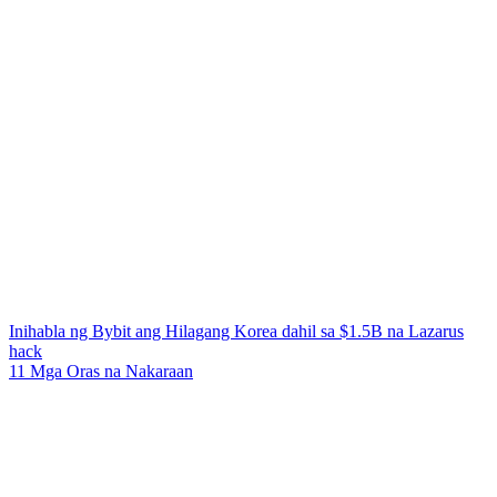
Inihabla ng Bybit ang Hilagang Korea dahil sa $1.5B na Lazarus
hack
11 Mga Oras na Nakaraan