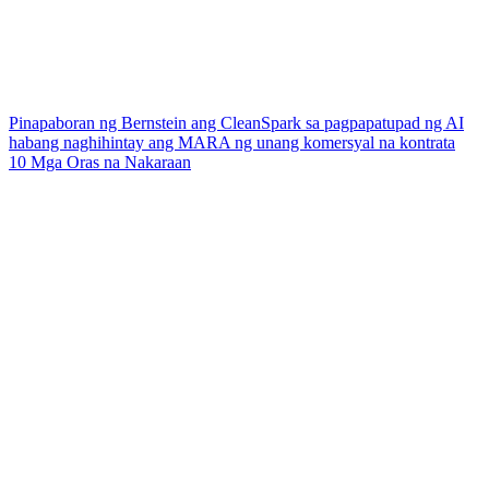
Pinapaboran ng Bernstein ang CleanSpark sa pagpapatupad ng AI
habang naghihintay ang MARA ng unang komersyal na kontrata
10 Mga Oras na Nakaraan