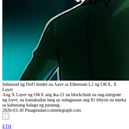
Inilunsad ng DeFi lender na Aave sa Ethereum L2 ng OKX, X
Layer
Ang X Layer ng OKX ang ika-21 na blockchain na nag-integrate
ng Aave, na kamakailan lang ay nalagpasan ang $1 trilyon na marka
sa kabuuang halaga ng pautang.
2026-03-30
Pinagmulan
:
cointelegraph.com
ETH