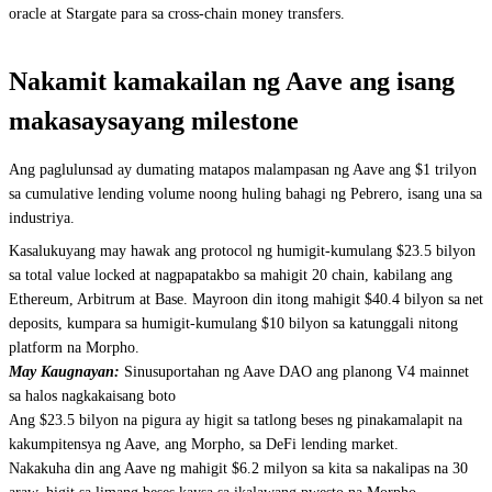
oracle at Stargate para sa cross-chain money transfers.
Nakamit kamakailan ng Aave ang isang
makasaysayang milestone
Ang paglulunsad ay dumating matapos malampasan ng Aave ang $1 trilyon
sa cumulative lending volume noong huling bahagi ng Pebrero, isang una sa
industriya.
Kasalukuyang may hawak ang protocol ng humigit-kumulang $23.5 bilyon
sa total value locked at nagpapatakbo sa mahigit 20 chain, kabilang ang
Ethereum, Arbitrum at Base. Mayroon din itong mahigit $40.4 bilyon sa net
deposits, kumpara sa humigit-kumulang $10 bilyon sa katunggali nitong
platform na Morpho.
May Kaugnayan:
Sinusuportahan ng Aave DAO ang planong V4 mainnet
sa halos nagkakaisang boto
Ang $23.5 bilyon na pigura ay higit sa tatlong beses ng pinakamalapit na
kakumpitensya ng Aave, ang Morpho, sa DeFi lending market.
Nakakuha din ang Aave ng mahigit $6.2 milyon sa kita sa nakalipas na 30