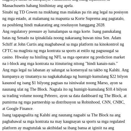
Massachusetts habang hinihintay ang apela.
Sinabi ng TD Cowen na mukhang mas malakas pa rin ang legal na posisyon
ng mga estado, at malamang na mapunta sa Korte Suprema ang pagtatalo,
na posibleng hindi makarating ang resolusyon hanggang 2028.
Ang regulatory pressure ay lumalampas sa mga korte. Isang panukalang
batas ng Senado na ipinakilala noong nakaraang buwan nina Sen. Adam
Schiff at John Curtis ang magbabawal sa mga platform na kinokontrol ng
CFTC na maglista ng mga kontrata sa sports at estilo ng pagsusugal sa
casino. Hiwalay na hiniling ng NFL sa mga operator ng prediction market
na i-block ang mga kontrata na itinuturing nitong "hindi kanais-nais."
Ang mga legal na labanan ay salungat sa komersyal na takbo ng Kalshi. Ang
kumpanya ay tinatantya na nagkakahalaga ng humigit-kumulang $22 bilyon
kasunod ng isang $1 bilyong pagtaas na isiniwalat noong Marso, ayon sa
naunang ulat ng The Block. Nagtala ito ng humigit-kumulang $10.4 bilyon
sa trading volume noong Pebrero, ayon sa data dashboard ng The Block, at
pumirma ng mga partnership sa distribusyon sa Robinhood, CNN, CNBC,
at Google Finance.
Isang tagapagsalita ng Kalshi ang naunang nagsabi sa The Block na ang
pagbabawal sa mga kontrata na may kaugnayan sa sports sa mga regulated
platform ay magtutulak sa aktibidad sa ibang bansa at iginiit na ang