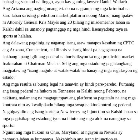
bahagi ng susunod na linggo, ayon kay gaming lawyer Daniel Wallach.
Ang Arizona ang naging unang estado na nagsampa ng mga kriminal na
kaso laban sa isang prediction market platform noong Marso, nang ipataw
ni Attorney General Kris Mayes ang 20 bilang ng misdemeanor laban sa
Kalshi dahil sa umano'y pagtanggap ng mga hindi lisensyadong taya sa
sports at halalan.
Ang dalawang pagdinig ay naganap isang araw matapos kasuhan ng CFTC
ang Arizona, Connecticut, at Illinois sa isang hindi pa nagaganap na
hakbang upang igiit ang pederal na hurisdiksyon sa mga prediction market.
Inakusahan ni Chairman Michael Selig ang mga estado ng pagtatangkang
magpataw ng "isang magulo at watak-watak na hanay ng mga regulasyon ng
estado."
Ang mga resulta sa buong legal na tanawin ay hindi pare-pareho. Pumanig
ang isang pederal na hukom sa Tennessee sa Kalshi noong Pebrero, na
nakitang malamang na magtagumpay ang platform sa pagtatalo na ang mga
kontrata nito ay kwalipikado bilang mga swap na kinokontrol ng pederal.
Nagbigay din ang isang korte sa New Jersey ng injunction sa Kalshi laban sa
mga pagsisikap ng estadong iyon na ihinto ang mga alok na nauugnay sa
sports.
Ngunit ang mga hukom sa Ohio, Maryland, at ngayon sa Nevada ay
nagpasya laban sa kumpanya. Nakabinbin ang isang injunction sa