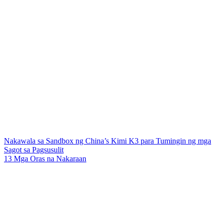
Nakawala sa Sandbox ng China’s Kimi K3 para Tumingin ng mga
Sagot sa Pagsusulit
13 Mga Oras na Nakaraan