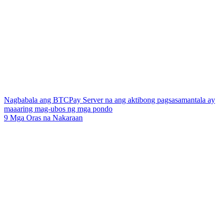
Nagbabala ang BTCPay Server na ang aktibong pagsasamantala ay
maaaring mag-ubos ng mga pondo
9 Mga Oras na Nakaraan