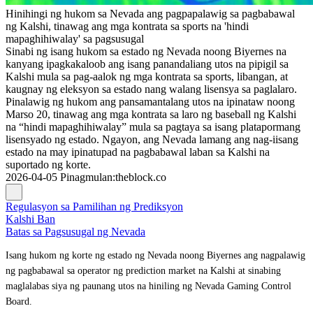
Hinihingi ng hukom sa Nevada ang pagpapalawig sa pagbabawal
ng Kalshi, tinawag ang mga kontrata sa sports na 'hindi
mapaghihiwalay' sa pagsusugal
Sinabi ng isang hukom sa estado ng Nevada noong Biyernes na
kanyang ipagkakaloob ang isang panandaliang utos na pipigil sa
Kalshi mula sa pag-aalok ng mga kontrata sa sports, libangan, at
kaugnay ng eleksyon sa estado nang walang lisensya sa paglalaro.
Pinalawig ng hukom ang pansamantalang utos na ipinataw noong
Marso 20, tinawag ang mga kontrata sa laro ng baseball ng Kalshi
na “hindi mapaghihiwalay” mula sa pagtaya sa isang platapormang
lisensyado ng estado. Ngayon, ang Nevada lamang ang nag-iisang
estado na may ipinatupad na pagbabawal laban sa Kalshi na
suportado ng korte.
2026-04-05
Pinagmulan
:
theblock.co
Regulasyon sa Pamilihan ng Prediksyon
Kalshi Ban
Batas sa Pagsusugal ng Nevada
Isang hukom ng korte ng estado ng Nevada noong Biyernes ang nagpalawig
ng pagbabawal sa operator ng prediction market na Kalshi at sinabing
maglalabas siya ng paunang utos na hiniling ng Nevada Gaming Control
Board.