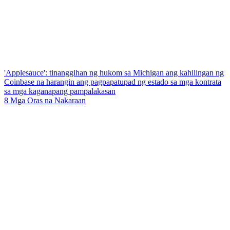
'Applesauce': tinanggihan ng hukom sa Michigan ang kahilingan ng
Coinbase na harangin ang pagpapatupad ng estado sa mga kontrata
sa mga kaganapang pampalakasan
8 Mga Oras na Nakaraan