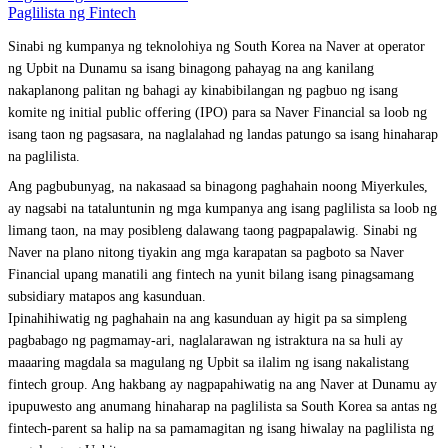
Paglilista ng Fintech
Sinabi ng kumpanya ng teknolohiya ng South Korea na Naver at operator
ng Upbit na Dunamu sa isang binagong pahayag na ang kanilang
nakaplanong palitan ng bahagi ay kinabibilangan ng pagbuo ng isang
komite ng initial public offering (IPO) para sa Naver Financial sa loob ng
isang taon ng pagsasara, na naglalahad ng landas patungo sa isang hinaharap
na paglilista.
Ang pagbubunyag, na nakasaad sa binagong paghahain noong Miyerkules,
ay nagsabi na tataluntunin ng mga kumpanya ang isang paglilista sa loob ng
limang taon, na may posibleng dalawang taong pagpapalawig. Sinabi ng
Naver na plano nitong tiyakin ang mga karapatan sa pagboto sa Naver
Financial upang manatili ang fintech na yunit bilang isang pinagsamang
subsidiary matapos ang kasunduan.
Ipinahihiwatig ng paghahain na ang kasunduan ay higit pa sa simpleng
pagbabago ng pagmamay-ari, naglalarawan ng istraktura na sa huli ay
maaaring magdala sa magulang ng Upbit sa ilalim ng isang nakalistang
fintech group. Ang hakbang ay nagpapahiwatig na ang Naver at Dunamu ay
ipupuwesto ang anumang hinaharap na paglilista sa South Korea sa antas ng
fintech-parent sa halip na sa pamamagitan ng isang hiwalay na paglilista ng