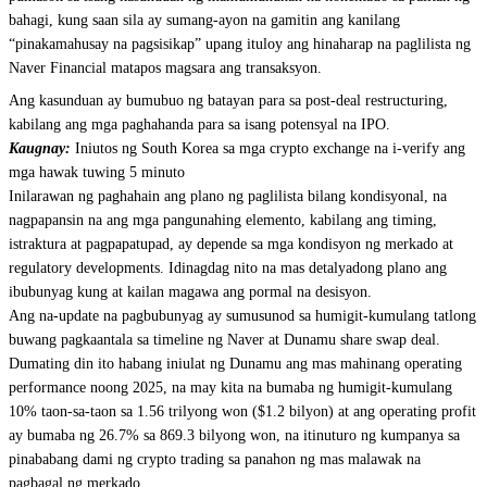
bahagi, kung saan sila ay sumang-ayon na gamitin ang kanilang
“pinakamahusay na pagsisikap” upang ituloy ang hinaharap na paglilista ng
Naver Financial matapos magsara ang transaksyon.
Ang kasunduan ay bumubuo ng batayan para sa post-deal restructuring,
kabilang ang mga paghahanda para sa isang potensyal na IPO.
Kaugnay:
Iniutos ng South Korea sa mga crypto exchange na i-verify ang
mga hawak tuwing 5 minuto
Inilarawan ng paghahain ang plano ng paglilista bilang kondisyonal, na
nagpapansin na ang mga pangunahing elemento, kabilang ang timing,
istraktura at pagpapatupad, ay depende sa mga kondisyon ng merkado at
regulatory developments. Idinagdag nito na mas detalyadong plano ang
ibubunyag kung at kailan magawa ang pormal na desisyon.
Ang na-update na pagbubunyag ay sumusunod sa humigit-kumulang tatlong
buwang pagkaantala sa timeline ng Naver at Dunamu share swap deal.
Dumating din ito habang iniulat ng Dunamu ang mas mahinang operating
performance noong 2025, na may kita na bumaba ng humigit-kumulang
10% taon-sa-taon sa 1.56 trilyong won ($1.2 bilyon) at ang operating profit
ay bumaba ng 26.7% sa 869.3 bilyong won, na itinuturo ng kumpanya sa
pinababang dami ng crypto trading sa panahon ng mas malawak na
pagbagal ng merkado.