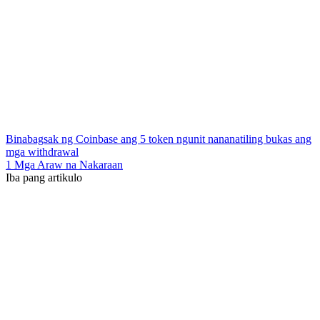
Binabagsak ng Coinbase ang 5 token ngunit nananatiling bukas ang
mga withdrawal
1 Mga Araw na Nakaraan
Iba pang artikulo