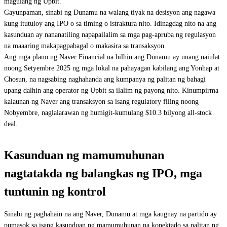
magulang ng Upbit.
Gayunpaman, sinabi ng Dunamu na walang tiyak na desisyon ang nagawa
kung itutuloy ang IPO o sa timing o istraktura nito. Idinagdag nito na ang
kasunduan ay nananatiling napapailalim sa mga pag-apruba ng regulasyon
na maaaring makapagpabagal o makasira sa transaksyon.
Ang mga plano ng Naver Financial na bilhin ang Dunamu ay unang naiulat
noong Setyembre 2025 ng mga lokal na pahayagan kabilang ang Yonhap at
Chosun, na nagsabing naghahanda ang kumpanya ng palitan ng bahagi
upang dalhin ang operator ng Upbit sa ilalim ng payong nito. Kinumpirma
kalaunan ng Naver ang transaksyon sa isang regulatory filing noong
Nobyembre, naglalarawan ng humigit-kumulang $10.3 bilyong all-stock
deal.
Kasunduan ng mamumuhunan
nagtatakda ng balangkas ng IPO, mga
tuntunin ng kontrol
Sinabi ng paghahain na ang Naver, Dunamu at mga kaugnay na partido ay
pumasok sa isang kasunduan ng mamumuhunan na konektado sa palitan ng