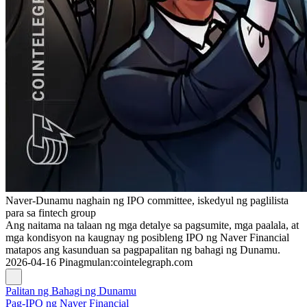
Naver-Dunamu naghain ng IPO committee, iskedyul ng paglilista
para sa fintech group
Ang naitama na talaan ng mga detalye sa pagsumite, mga paalala, at
mga kondisyon na kaugnay ng posibleng IPO ng Naver Financial
matapos ang kasunduan sa pagpapalitan ng bahagi ng Dunamu.
2026-04-16
Pinagmulan
:
cointelegraph.com
Palitan ng Bahagi ng Dunamu
Pag-IPO ng Naver Financial