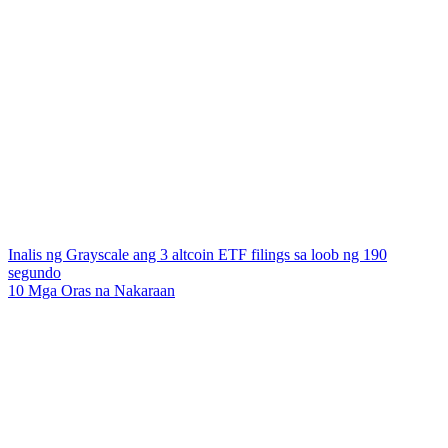
Inalis ng Grayscale ang 3 altcoin ETF filings sa loob ng 190
segundo
10 Mga Oras na Nakaraan