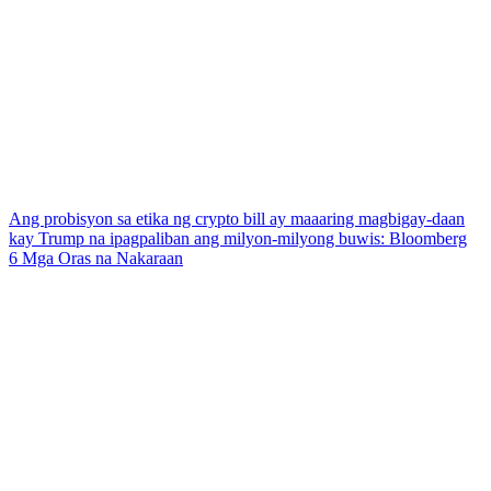
Ang probisyon sa etika ng crypto bill ay maaaring magbigay-daan
kay Trump na ipagpaliban ang milyon-milyong buwis: Bloomberg
6 Mga Oras na Nakaraan