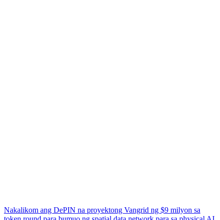
Nakalikom ang DePIN na proyektong Vangrid ng $9 milyon sa
token round para bumuo ng spatial data network para sa physical AI