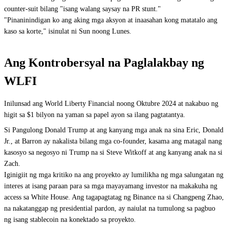
counter-suit bilang "isang walang saysay na PR stunt."
"Pinaninindigan ko ang aking mga aksyon at inaasahan kong matatalo ang
kaso sa korte," isinulat ni Sun noong Lunes.
Ang Kontrobersyal na Paglalakbay ng
WLFI
Inilunsad ang World Liberty Financial noong Oktubre 2024 at nakabuo ng
higit sa $1 bilyon na yaman sa papel ayon sa ilang pagtatantya.
Si Pangulong Donald Trump at ang kanyang mga anak na sina Eric, Donald
Jr., at Barron ay nakalista bilang mga co-founder, kasama ang matagal nang
kasosyo sa negosyo ni Trump na si Steve Witkoff at ang kanyang anak na si
Zach.
Iginigiit ng mga kritiko na ang proyekto ay lumilikha ng mga salungatan ng
interes at isang paraan para sa mga mayayamang investor na makakuha ng
access sa White House. Ang tagapagtatag ng Binance na si Changpeng Zhao,
na nakatanggap ng presidential pardon, ay naiulat na tumulong sa pagbuo
ng isang stablecoin na konektado sa proyekto.