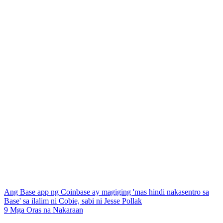
Ang Base app ng Coinbase ay magiging 'mas hindi nakasentro sa
Base' sa ilalim ni Cobie, sabi ni Jesse Pollak
9 Mga Oras na Nakaraan