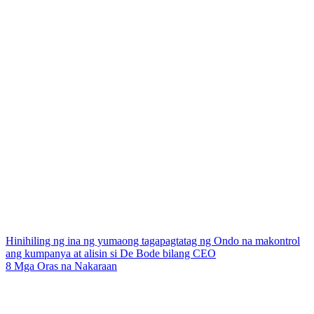
Hinihiling ng ina ng yumaong tagapagtatag ng Ondo na makontrol
ang kumpanya at alisin si De Bode bilang CEO
8 Mga Oras na Nakaraan