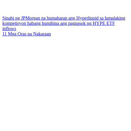
Sinabi ng JPMorgan na humaharap ang Hyperliquid sa lumalaking
kompetisyon habang humihina ang pagpasok ng HYPE ETF
inflows
11 Mga Oras na Nakaraan