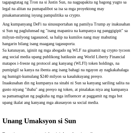
tagapagtatag ng Tron na si Justin Sun, na nagpapakita ng bagong yugto sa
legal na alitan na pumapalibot sa isa sa mga proyektong may
pinakamaraming isyung pampulitika sa crypto.
Ang kumpanyang DeFi na sinusuportahan ng pamilya Trump ay inakusahan
si Sun ng paglulunsad ng "isang mapanira na kampanya ng panggigipit" sa
milyun-milyong tagasunod, sa halip na kumilos nang may mabuting
hangarin bilang isang maagang tagasuporta.
Sa katunayan, iginiit ng mga abogado ng WLF na ginamit ng crypto tycoon
ang social media upang publikong batikusin ang World Liberty Financial
matapos i-freeze ng protocol ang kanyang (WLFI) token holdings, na
pumipigil sa kanya na ibenta ang isang bahagi na ngayon ay nagkakahalaga
ng humigit-kumulang $240 milyon sa kasalukuyang presyo.
Inaakusahan din ng kumpanya na sinabi ni Sun sa kanyang sariling salita na
gusto niyang "ibaba" ang presyo ng token, at pinalakas niya ang kampanya
sa pamamagitan ng pagkuha ng mga influencer at paggamit ng mga bot
upang ikalat ang kanyang mga akusasyon sa social media.
Unang Umaksyon si Sun