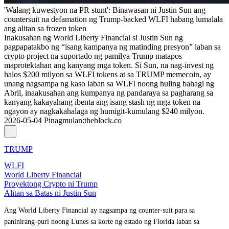
'Walang kuwestyon na PR stunt': Binawasan ni Justin Sun ang
countersuit na defamation ng Trump-backed WLFI habang lumalala
ang alitan sa frozen token
Inakusahan ng World Liberty Financial si Justin Sun ng
pagpapatakbo ng “isang kampanya ng matinding presyon” laban sa
crypto project na suportado ng pamilya Trump matapos
maprotektahan ang kanyang mga token. Si Sun, na nag-invest ng
halos $200 milyon sa WLFI tokens at sa TRUMP memecoin, ay
unang nagsampa ng kaso laban sa WLFI noong huling bahagi ng
Abril, inaakusahan ang kumpanya ng pandaraya sa pagharang sa
kanyang kakayahang ibenta ang isang stash ng mga token na
ngayon ay nagkakahalaga ng humigit-kumulang $240 milyon.
2026-05-04
Pinagmulan
:
theblock.co
TRUMP
WLFI
World Liberty Financial
Proyektong Crypto ni Trump
Alitan sa Batas ni Justin Sun
Ang World Liberty Financial ay nagsampa ng counter-suit para sa
paninirang-puri noong Lunes sa korte ng estado ng Florida laban sa