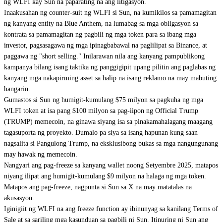
ng WLFI kay Sun na paparating na ang litigasyon.
Inaakusahan ng counter-suit ng WLFI si Sun, na kumikilos sa pamamagitan
ng kanyang entity na Blue Anthem, na lumabag sa mga obligasyon sa
kontrata sa pamamagitan ng pagbili ng mga token para sa ibang mga
investor, pagsasagawa ng mga ipinagbabawal na paglilipat sa Binance, at
paggawa ng "short selling." Inilarawan nila ang kanyang pampublikong
kampanya bilang isang taktika ng panggigipit upang pilitin ang paglabas ng
kanyang mga nakapirming asset sa halip na isang reklamo na may mabuting
hangarin.
Gumastos si Sun ng humigit-kumulang $75 milyon sa pagkuha ng mga
WLFI token at isa pang $100 milyon sa pag-iipon ng Official Trump
(TRUMP) memecoin, na ginawa siyang isa sa pinakamahalagang maagang
tagasuporta ng proyekto. Dumalo pa siya sa isang hapunan kung saan
nagsalita si Pangulong Trump, na eksklusibong bukas sa mga nangungunang
may hawak ng memecoin.
Nangyari ang pag-freeze sa kanyang wallet noong Setyembre 2025, matapos
niyang ilipat ang humigit-kumulang $9 milyon na halaga ng mga token.
Matapos ang pag-freeze, nagpunta si Sun sa X na may matatalas na
akusasyon.
Iginigiit ng WLFI na ang freeze function ay ibinunyag sa kanilang Terms of
Sale at sa sariling mga kasunduan sa pagbili ni Sun. Itinuring ni Sun ang