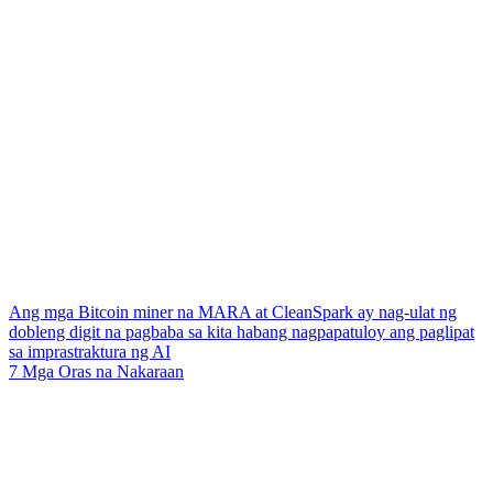
Ang mga Bitcoin miner na MARA at CleanSpark ay nag-ulat ng
dobleng digit na pagbaba sa kita habang nagpapatuloy ang paglipat
sa imprastraktura ng AI
7 Mga Oras na Nakaraan