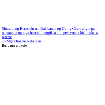
Sinasabi ng Bernstein na nilalabanan ng Q2 ng Circle ang mga
pangamba ng mga bearish hinggil sa kompetisyon at kita mula sa
reserba
16 Mga Oras na Nakaraan
Iba pang artikulo