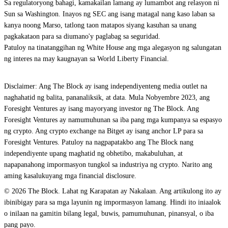
Sa regulatoryong bahagi, kamakailan lamang ay lumambot ang relasyon ni
Sun sa Washington. Inayos ng SEC ang isang matagal nang kaso laban sa
kanya noong Marso, tatlong taon matapos siyang kasuhan sa unang
pagkakataon para sa diumano'y paglabag sa seguridad.
Patuloy na tinatanggihan ng White House ang mga alegasyon ng salungatan
ng interes na may kaugnayan sa World Liberty Financial.
Disclaimer: Ang The Block ay isang independiyenteng media outlet na
naghahatid ng balita, pananaliksik, at data. Mula Nobyembre 2023, ang
Foresight Ventures ay isang mayoryang investor ng The Block. Ang
Foresight Ventures ay namumuhunan sa iba pang mga kumpanya sa espasyo
ng crypto. Ang crypto exchange na Bitget ay isang anchor LP para sa
Foresight Ventures. Patuloy na nagpapatakbo ang The Block nang
independiyente upang maghatid ng obhetibo, makabuluhan, at
napapanahong impormasyon tungkol sa industriya ng crypto. Narito ang
aming kasalukuyang mga financial disclosure.
© 2026 The Block. Lahat ng Karapatan ay Nakalaan. Ang artikulong ito ay
ibinibigay para sa mga layunin ng impormasyon lamang. Hindi ito iniaalok
o inilaan na gamitin bilang legal, buwis, pamumuhunan, pinansyal, o iba
pang payo.