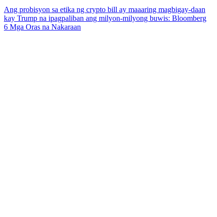
Ang probisyon sa etika ng crypto bill ay maaaring magbigay-daan
kay Trump na ipagpaliban ang milyon-milyong buwis: Bloomberg
6 Mga Oras na Nakaraan