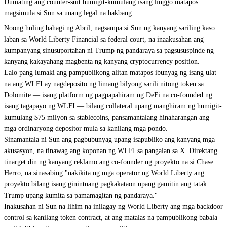
Dumating ang counter-suit humigit-kumulang isang linggo matapos
magsimula si Sun sa unang legal na hakbang.
Noong huling bahagi ng Abril, nagsampa si Sun ng kanyang sariling kaso
laban sa World Liberty Financial sa federal court, na inaakusahan ang
kumpanyang sinusuportahan ni Trump ng pandaraya sa pagsususpinde ng
kanyang kakayahang magbenta ng kanyang cryptocurrency position.
Lalo pang lumaki ang pampublikong alitan matapos ibunyag ng isang ulat
na ang WLFI ay nagdeposito ng limang bilyong sarili nitong token sa
Dolomite — isang platform ng pagpapahiram ng DeFi na co-founded ng
isang tagapayo ng WLFI — bilang collateral upang manghiram ng humigit-
kumulang $75 milyon sa stablecoins, pansamantalang hinaharangan ang
mga ordinaryong depositor mula sa kanilang mga pondo.
Sinamantala ni Sun ang pagbubunyag upang isapubliko ang kanyang mga
akusasyon, na tinawag ang koponan ng WLFI sa pangalan sa X. Direktang
tinarget din ng kanyang reklamo ang co-founder ng proyekto na si Chase
Herro, na sinasabing "nakikita ng mga operator ng World Liberty ang
proyekto bilang isang ginintuang pagkakataon upang gamitin ang tatak
Trump upang kumita sa pamamagitan ng pandaraya."
Inakusahan ni Sun na lihim na inilagay ng World Liberty ang mga backdoor
control sa kanilang token contract, at ang matalas na pampublikong babala