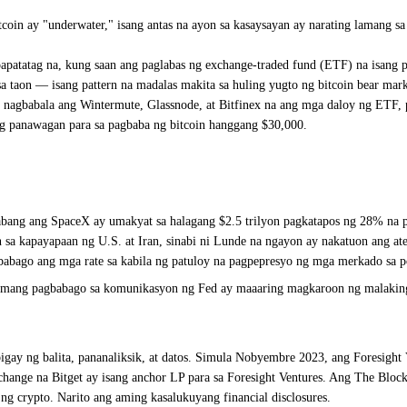
tcoin ay "underwater," isang antas na ayon sa kasaysayan ay narating lamang s
papatatag na, kung saan ang paglabas ng exchange-traded fund (ETF) na isan
a taon — isang pattern na madalas makita sa huling yugto ng bitcoin bear mark
 nagbabala ang Wintermute, Glassnode, at Bitfinex na ang mga daloy ng ETF, p
g panawagan para sa pagbaba ng bitcoin hanggang $30,000.
abang ang SpaceX ay umakyat sa halagang $2.5 trilyon pagkatapos ng 28% na p
n sa kapayapaan ng U.S. at Iran, sinabi ni Lunde na ngayon ay nakatuon ang a
bago ang mga rate sa kabila ng patuloy na pagpepresyo ng mga merkado sa pos
umang pagbabago sa komunikasyon ng Fed ay maaaring magkaroon ng malaking e
igay ng balita, pananaliksik, at datos. Simula Nobyembre 2023, ang Foresight
ange na Bitget ay isang anchor LP para sa Foresight Ventures. Ang The Bloc
g crypto. Narito ang aming kasalukuyang financial disclosures.