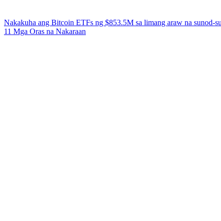
Nakakuha ang Bitcoin ETFs ng $853.5M sa limang araw na sunod-s
11 Mga Oras na Nakaraan