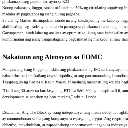
pinakamababang punto nito, ayon sa K33.
Noong nakaraang linggo, sinabi ni Lunde na 50% ng circulating supply ng bi
madalas ay pagkatapos ng isang huling pagbaba.
Sa ulat ng Martes, itinampok ni Lunde na ang kondisyon ng merkado ay nag
aktibidad ng pag-trade ay bumaba rin patungo sa pinakamababa nitong antas s
Gayunpaman, hindi lahat ng analista ay optimistiko, kung saan kamakailan ay
kumpirmahin ang isang pangmatagalang pagbaliktad ng merkado, at may ilan
Nakatuon ang Atensyon sa FOMC
Matapos ang isang linggo na nakita ang pinakamalaking IPO sa kasaysayan h
nakaapekto sa kamakailang crypto liquidity, at ang pansamantalang kasundua
Tagapangulo ng Fed na si Kevin Warsh. Inaasahang mananatiling walang pagba
"Dahil ang 30-araw na korelasyon ng BTC sa S&P 500 ay malapit sa 0.6, an
developments sa panahon ng bear markets," sabi ni Lunde.
Disclaimer: Ang The Block ay isang independiyenteng media outlet na nagbib
ay namumuhunan sa iba pang kumpanya sa espasyo ng crypto. Ang crypto exch
obhetibo, makabuluhan, at napapanahong impormasyon tungkol sa industriya n