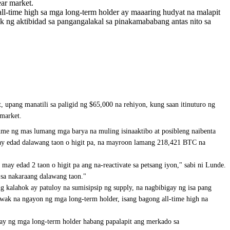
ar market.
l-time high sa mga long-term holder ay maaaring hudyat na malapit
k ng aktibidad sa pangangalakal sa pinakamababang antas nito sa
upang manatili sa paligid ng $65,000 na rehiyon, kung saan itinuturo ng
 market.
ume ng mas lumang mga barya na muling isinaaktibo at posibleng naibenta
ay edad dalawang taon o higit pa, na mayroon lamang 218,421 BTC na
 edad 2 taon o higit pa ang na-reactivate sa petsang iyon," sabi ni Lunde.
sa nakaraang dalawang taon."
kalahok ay patuloy na sumisipsip ng supply, na nagbibigay ng isa pang
awak na ngayon ng mga long-term holder, isang bagong all-time high na
may ng mga long-term holder habang papalapit ang merkado sa