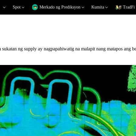
Spot
Merkado ng Prediksyon
Kumita
TradFi
 sukatan ng supply ay nagpapahiwatig na malapit nang matapos ang be