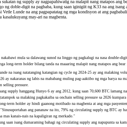
 sukatan ng supply ay nagpapahiwatig na malapit nang matapos ang be
g doble-digit na pagbaba, kung saan iginigiit ng K33 na ang isang al
si Vetle Lunde na ang pagpapatatag ng mga kondisyon at ang pagbabali
ga kasalukuyang may-ari na magbenta.
kabawi mula sa dalawang sunod na linggo ng pagkalugi na nasa double-digit, 
 mga long-term holder bilang tanda na maaaring malapit nang matapos ang bear
unde na isang natatanging katangian ng cycle ng 2024-25 ay ang malaking vol
026 ay nakaranas ng labis na mababang muling pag-aaktibo ng mga barya na m
 selling pressure.
ng supply hanggang Hunyo 6 ay ang 2012, kung saan 70,600 BTC lamang na may
atampok sa malaking pagkakaiba sa onchain selling pressure sa 2026 kumpara 
g-term holder ay hindi gaanong motibado na magbenta at ang mga pasyenteng 
e. "Sinusuportahan ang pananaw na ito, 79% ng circulating supply ng BTC ay h
a mas kanais-nais na kapaligiran ng merkado."
 kung saan isang dumaraming bahagi ng circulating supply ang napupunta sa ka