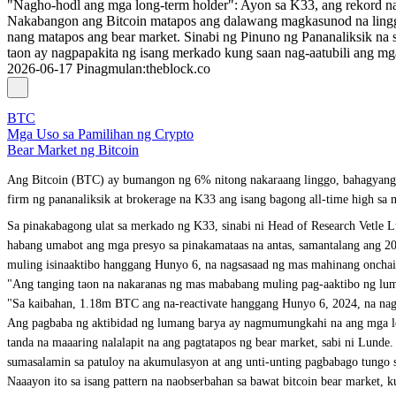
"Nagho-hodl ang mga long-term holder": Ayon sa K33, ang rekord na
Nakabangon ang Bitcoin matapos ang dalawang magkasunod na linggo n
nang matapos ang bear market. Sinabi ng Pinuno ng Pananaliksik na 
taon ay nagpapakita ng isang merkado kung saan nag-aatubili ang m
2026-06-17
Pinagmulan
:
theblock.co
BTC
Mga Uso sa Pamilihan ng Crypto
Bear Market ng Bitcoin
Ang Bitcoin (BTC) ay bumangon ng 6% nitong nakaraang linggo, bahagyang na
firm ng pananaliksik at brokerage na K33 ang isang bagong all-time high sa
Sa pinakabagong ulat sa merkado ng K33, sinabi ni Head of Research Vetle L
habang umabot ang mga presyo sa pinakamataas na antas, samantalang ang 2
muling isinaaktibo hanggang Hunyo 6, na nagsasaad ng mas mahinang onchain
"Ang tanging taon na nakaranas ng mas mababang muling pag-aaktibo ng luma
"Sa kaibahan, 1.18m BTC ang na-reactivate hanggang Hunyo 6, 2024, na nagt
Ang pagbaba ng aktibidad ng lumang barya ay nagmumungkahi na ang mga lon
tanda na maaaring nalalapit na ang pagtatapos ng bear market, sabi ni Lund
sumasalamin sa patuloy na akumulasyon at ang unti-unting pagbabago tungo s
Naaayon ito sa isang pattern na naobserbahan sa bawat bitcoin bear market,