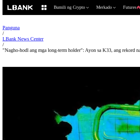
Bumili ng Crypto
Merkado
Futures
Panguna
/
LBank News Center
/
"Nagho-hodl ang mga long-term holder": Ayon sa K33, ang rekord na