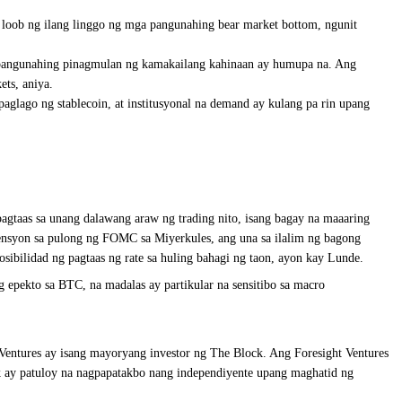
a loob ng ilang linggo ng mga pangunahing bear market bottom, ngunit
g pangunahing pinagmulan ng kamakailang kahinaan ay humupa na. Ang
ets, aniya.
aglago ng stablecoin, at institusyonal na demand ay kulang pa rin upang
agtaas sa unang dalawang araw ng trading nito, isang bagay na maaaring
tensyon sa pulong ng FOMC sa Miyerkules, ang una sa ilalim ng bagong
ibilidad ng pagtaas ng rate sa huling bahagi ng taon, ayon kay Lunde.
pekto sa BTC, na madalas ay partikular na sensitibo sa macro
 Ventures ay isang mayoryang investor ng The Block. Ang Foresight Ventures
k ay patuloy na nagpapatakbo nang independiyente upang maghatid ng