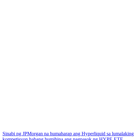
Sinabi ng JPMorgan na humaharap ang Hyperliquid sa lumalaking
kompetisyon habang humihina ang pagpasok ng HYPE ETF