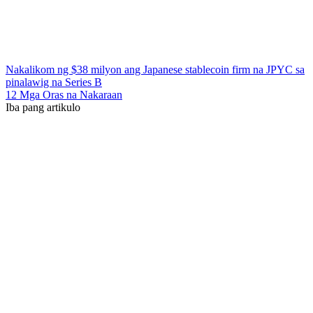
Nakalikom ng $38 milyon ang Japanese stablecoin firm na JPYC sa
pinalawig na Series B
12 Mga Oras na Nakaraan
Iba pang artikulo