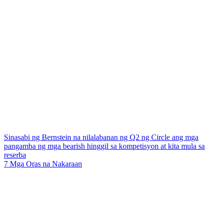
Sinasabi ng Bernstein na nilalabanan ng Q2 ng Circle ang mga
pangamba ng mga bearish hinggil sa kompetisyon at kita mula sa
reserba
7 Mga Oras na Nakaraan