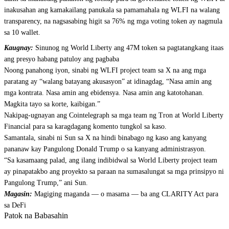
inakusahan ang kamakailang panukala sa pamamahala ng WLFI na walang
transparency, na nagsasabing higit sa 76% ng mga voting token ay nagmula
sa 10 wallet.
Kaugnay:
Sinunog ng World Liberty ang 47M token sa pagtatangkang itaas
ang presyo habang patuloy ang pagbaba
Noong panahong iyon, sinabi ng WLFI project team sa X na ang mga
paratang ay “walang batayang akusasyon” at idinagdag, “Nasa amin ang
mga kontrata. Nasa amin ang ebidensya. Nasa amin ang katotohanan.
Magkita tayo sa korte, kaibigan.”
Nakipag-ugnayan ang Cointelegraph sa mga team ng Tron at World Liberty
Financial para sa karagdagang komento tungkol sa kaso.
Samantala, sinabi ni Sun sa X na hindi binabago ng kaso ang kanyang
pananaw kay Pangulong Donald Trump o sa kanyang administrasyon.
“Sa kasamaang palad, ang ilang indibidwal sa World Liberty project team
ay pinapatakbo ang proyekto sa paraan na sumasalungat sa mga prinsipyo ni
Pangulong Trump,” ani Sun.
Magasin:
Magiging maganda — o masama — ba ang CLARITY Act para
sa DeFi
Patok na Babasahin