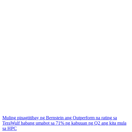
Muling pinagtitibay ng Bernstein ang Outperform na rating sa
TeraWulf habang umabot sa 71% ng kabuuan ng Q2 ang kita mula
sa HPC