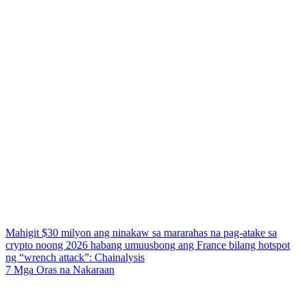
Mahigit $30 milyon ang ninakaw sa mararahas na pag-atake sa
crypto noong 2026 habang umuusbong ang France bilang hotspot
ng “wrench attack”: Chainalysis
7 Mga Oras na Nakaraan