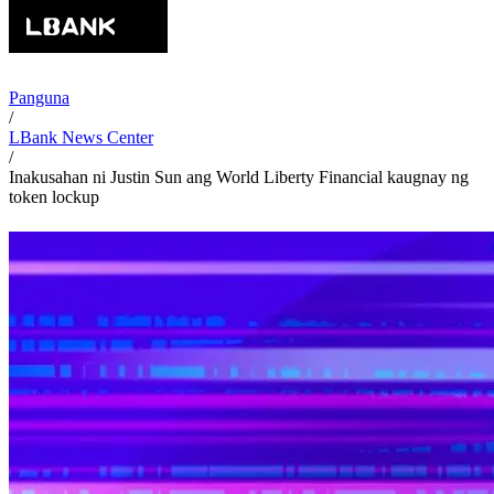
Panguna
/
LBank News Center
/
Inakusahan ni Justin Sun ang World Liberty Financial kaugnay ng
token lockup