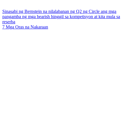
Sinasabi ng Bernstein na nilalabanan ng Q2 ng Circle ang mga
pangamba ng mga bearish hinggil sa kompetisyon at kita mula sa
reserba
7 Mga Oras na Nakaraan