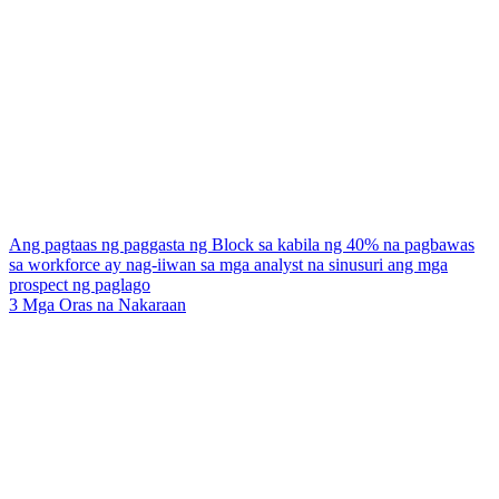
Ang pagtaas ng paggasta ng Block sa kabila ng 40% na pagbawas
sa workforce ay nag-iiwan sa mga analyst na sinusuri ang mga
prospect ng paglago
3 Mga Oras na Nakaraan