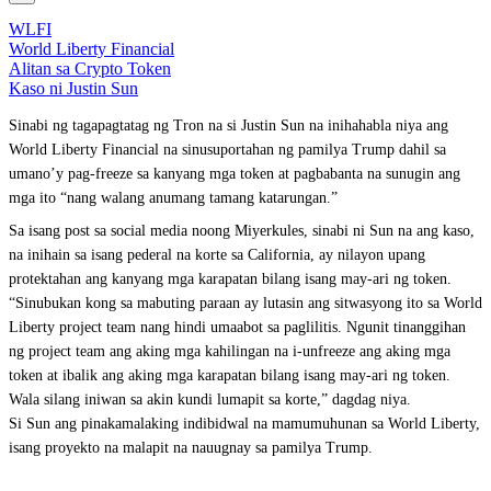
WLFI
World Liberty Financial
Alitan sa Crypto Token
Kaso ni Justin Sun
Sinabi ng tagapagtatag ng Tron na si Justin Sun na inihahabla niya ang
World Liberty Financial na sinusuportahan ng pamilya Trump dahil sa
umano’y pag-freeze sa kanyang mga token at pagbabanta na sunugin ang
mga ito “nang walang anumang tamang katarungan.”
Sa isang post sa social media noong Miyerkules, sinabi ni Sun na ang kaso,
na inihain sa isang pederal na korte sa California, ay nilayon upang
protektahan ang kanyang mga karapatan bilang isang may-ari ng token.
“Sinubukan kong sa mabuting paraan ay lutasin ang sitwasyong ito sa World
Liberty project team nang hindi umaabot sa paglilitis. Ngunit tinanggihan
ng project team ang aking mga kahilingan na i-unfreeze ang aking mga
token at ibalik ang aking mga karapatan bilang isang may-ari ng token.
Wala silang iniwan sa akin kundi lumapit sa korte,” dagdag niya.
Si Sun ang pinakamalaking indibidwal na mamumuhunan sa World Liberty,
isang proyekto na malapit na nauugnay sa pamilya Trump.