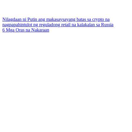
Nilagdaan ni Putin ang makasaysayang batas sa crypto na
nagpapahintulot ng reguladong retail na kalakalan sa Russia
6 Mga Oras na Nakaraan