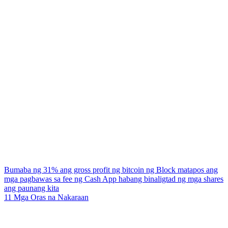
Bumaba ng 31% ang gross profit ng bitcoin ng Block matapos ang
mga pagbawas sa fee ng Cash App habang binaligtad ng mga shares
ang paunang kita
11 Mga Oras na Nakaraan