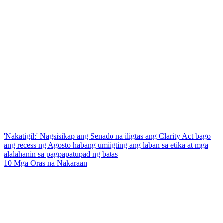
'Nakatigil:' Nagsisikap ang Senado na iligtas ang Clarity Act bago
ang recess ng Agosto habang umiigting ang laban sa etika at mga
alalahanin sa pagpapatupad ng batas
10 Mga Oras na Nakaraan