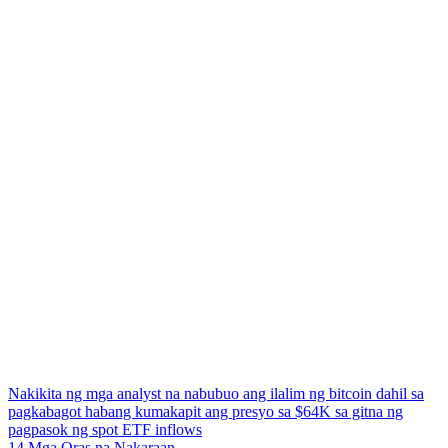
Nakikita ng mga analyst na nabubuo ang ilalim ng bitcoin dahil sa
pagkabagot habang kumakapit ang presyo sa $64K sa gitna ng
pagpasok ng spot ETF inflows
14 Mga Oras na Nakaraan