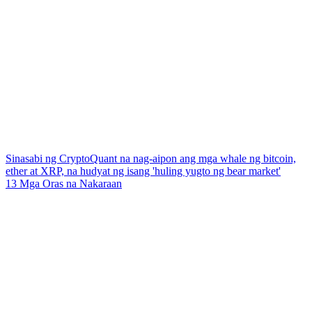
Sinasabi ng CryptoQuant na nag-aipon ang mga whale ng bitcoin,
ether at XRP, na hudyat ng isang 'huling yugto ng bear market'
13 Mga Oras na Nakaraan