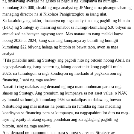
ng tinatayang average na gastos sa pagbili ng kumpanya na humigit-
kumulang $75,000, sinabi ng mga analyst ng JPMorgan na pinangunahan ng
managing director na si Nikolaos Panigirtzoglou sa isang ulat.
Sa kasalukuyang takbo, tinatantya ng mga analyst na ang pagbili ng bitcoin
(BTC) ng Strategy ay maaaring umabot sa humigit-kumulang $30 bilyon sa
annualized na batayan ngayong taon. Mas mataas ito nang malaki kaysa
noong 2025 at 2024, kung saan ang kumpanya ay bumili ng humigit-
kumulang $22 bilyong halaga ng bitcoin sa bawat taon, ayon sa mga
analyst.
"Tila pinabilis muli ng Strategy ang pagbili nito ng bitcoin noong Abril, na
nagpapalawak ng isang pattern ng lalong oportunistikong pagbili mula
2026, na tumutugon sa mga kondisyon ng merkado at pagkakaroon ng
financing," sabi ng mga analyst.
Nanatili ring malakas ang demand ng mga mamumuhunan para sa mga
shares ng Strategy. Ang premium ng kumpanya sa net asset value, o NAV,
ay lumaki sa humigit-kumulang 26% sa nakalipas na dalawang buwan.
Nakatulong ang mas mataas na premium na lumikha ng mas madaling
kondisyon sa financing para sa kumpanya, na nagpapahintulot dito na mag-
isyu ng equity at utang upang pondohan ang karagdagang pagbili ng
bitcoin, sabi ng mga analyst.
Ang demand ng mamumuhunan para sa mga shares ng Strategy ay