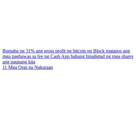
Bumaba ng 31% ang gross profit ng bitcoin ng Block matapos ang
mga pagbawas sa fee ng Cash App habang binaligtad ng mga shares
ang paunang kita
11 Mga Oras na Nakaraan