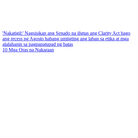
'Nakatigil:' Nagsisikap ang Senado na iligtas ang Clarity Act bago
ang recess ng Agosto habang umiigting ang laban sa etika at mga
alalahanin sa pagpapatupad ng batas
10 Mga Oras na Nakaraan