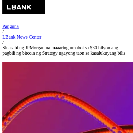
Panguna
/
LBank News Center
/
Sinasabi ng JPMorgan na maaaring umabot sa $30 bilyon ang
pagbili ng bitcoin ng Strategy ngayong taon sa kasalukuyang bilis