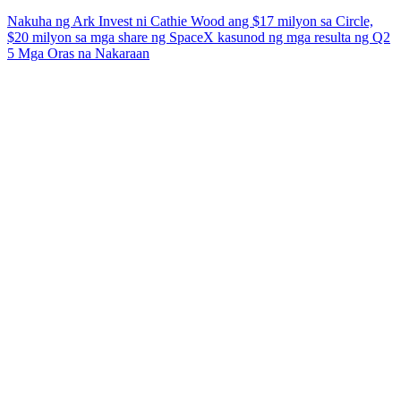
Nakuha ng Ark Invest ni Cathie Wood ang $17 milyon sa Circle,
$20 milyon sa mga share ng SpaceX kasunod ng mga resulta ng Q2
5 Mga Oras na Nakaraan