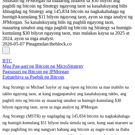
Sinasabi ng JPMorgan na maaaring umabot sa $30 bilyon ang
pagbili ng bitcoin ng Strategy ngayong taon sa kasalukuyang bilis
Idinagdag ng Strategy ang 145,834 bitcoin na nagkakahalaga ng
humigit-kumulang $11 bilyon ngayong taon, ayon sa mga analyst ng
JPMorgan. Sa kasalukuyang bilis ng pagbili ngayong taon,
maaaring umabot ang mga pagbili ng bitcoin ng Strategy sa humigit-
kumulang $30 bilyon ngayong taon, mas malakas kaysa sa 2025 at
2024, ayon sa mga analyst.
2026-05-07
Pinagmulan
:
theblock.co
BTC
Mga Pag-aari ng Bitcoin ng MicroStrategy
Pagsusuri ng Bitcoin ng JPMorgan
Estratehiya sa Pagbili ng Bitcoin
Ang Strategy ni Michael Saylor ay nag-iipon ng bitcoin sa mas mabilis na
takbo ngayong taon, at kung magpapatuloy ang kasalukuyang takbo, ang
pagbili nito ng bitcoin ay maaaring umabot sa humigit-kumulang $30
bilyon ngayong taon, ayon sa mga analyst ng JPMorgan.
Ang Strategy (MSTR) ay nagdagdag ng 145,834 bitcoin na nagkakahalaga
ng humigit-kumulang $11 bilyon mula simula ng taon, kung saan marami sa
mga pagbiling ito ang nangyari habang ang bitcoin ay nagte-trade sa ibaba