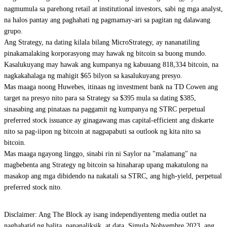
nagmumula sa parehong retail at institutional investors, sabi ng mga analyst,
na halos pantay ang paghahati ng pagmamay-ari sa pagitan ng dalawang
grupo.
Ang Strategy, na dating kilala bilang MicroStrategy, ay nananatiling
pinakamalaking korporasyong may hawak ng bitcoin sa buong mundo.
Kasalukuyang may hawak ang kumpanya ng kabuuang 818,334 bitcoin, na
nagkakahalaga ng mahigit $65 bilyon sa kasalukuyang presyo.
Mas maaga noong Huwebes, itinaas ng investment bank na TD Cowen ang
target na presyo nito para sa Strategy sa $395 mula sa dating $385,
sinasabing ang pinataas na paggamit ng kumpanya ng STRC perpetual
preferred stock issuance ay ginagawang mas capital-efficient ang diskarte
nito sa pag-iipon ng bitcoin at nagpapabuti sa outlook ng kita nito sa
bitcoin.
Mas maaga ngayong linggo, sinabi rin ni Saylor na "malamang" na
magbebenta ang Strategy ng bitcoin sa hinaharap upang makatulong na
masakop ang mga dibidendo na nakatali sa STRC, ang high-yield, perpetual
preferred stock nito.
Disclaimer: Ang The Block ay isang independiyenteng media outlet na
naghahatid ng balita, pananaliksik, at data. Simula Nobyembre 2023, ang