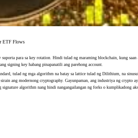
ur ETF Flows
suporta para sa key rotation. Hindi tulad ng maraming blockchain, kung saan a
ang signing key habang pinapanatili ang parehong account.
ard, tulad ng mga algorithm na batay sa lattice tulad ng Dilithium, na sinus
irain ang modernong cryptography. Gayunpaman, ang industriya ng crypto ay n
ng signature algorithm nang hindi nangangailangan ng forks o kumplikadong ak