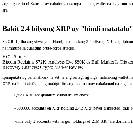
ang mga coin ni Satoshi, ay nakaimbak sa mga lumang wallet na mayroon na
ari.
Bakit 2.4 bilyong XRP ay "hindi matatal
Sa XRPL, iba ang sitwasyon. Humigit-kumulang 2.4 bilyong XRP ang ipinamam
na immune sa quantum brute-force attacks.
HOT Stories
Bitcoin Reclaims $72K, Analysts Eye $80K as Bull Market Is Trigg
Recovery Chances: Crypto Market Review
Ipinapakita ng pananaliksik ni Vet na ang bahagi ng mga malalaking wallet 
XRP, na hindi aktibo nang mahigit limang taon na may nakalantad na mga pu
Quick XRP acc quantum vulnerability check.
~300,000 accounts on XRP holding 2.4B XRP never transacted, thus 
while only 2 accounts with larger holdings of 21M XRP are dormant (i