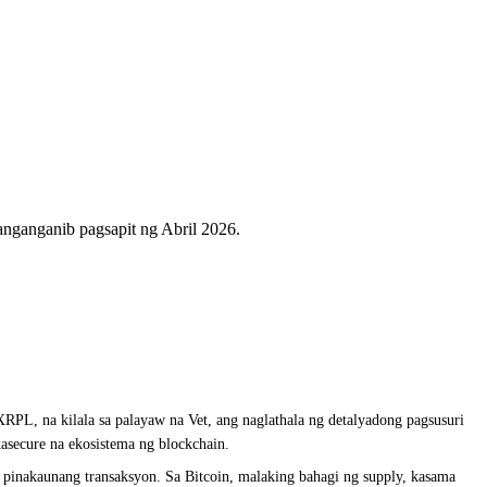
ganganib pagsapit ng Abril 2026.
PL, na kilala sa palayaw na Vet, ang naglathala ng detalyadong pagsusuri
asecure na ekosistema ng blockchain.
g pinakaunang transaksyon. Sa Bitcoin, malaking bahagi ng supply, kasama