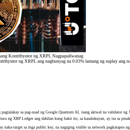
nang Kontribyutor ng XRPL Nagpapaliwanag
tribyutor ng XRPL ang nagbunyag na 0.03% lamang ng suplay ang nan
agtalakay sa pag-usad ng Google Quantum AI, isang aktwal na validator ng XR
ura ng XRP Ledger ang dahilan kung bakit ito, sa kasalukuyan, ay isa sa pinak
y naka-target sa mga public key, na nagiging visible sa network pagkatapos n