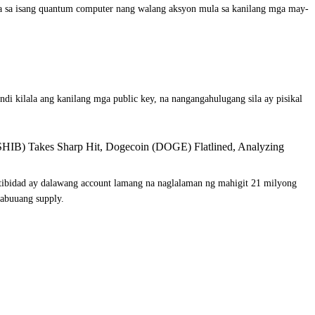
la sa isang quantum computer nang walang aksyon mula sa kanilang mga may-
 kilala ang kanilang mga public key, na nangangahulugang sila ay pisikal
SHIB) Takes Sharp Hit, Dogecoin (DOGE) Flatlined, Analyzing
aktibidad ay dalawang account lamang na naglalaman ng mahigit 21 milyong
kabuuang supply.