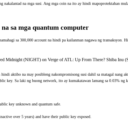
ng nakalantad na mga susi. Ang mga coin na ito ay hindi mapoprotektahan mu
o" na sa mga quantum computer
ahagi sa 300,000 account na hindi pa kailanman nagawa ng transaksyon. Hindi
ered Midnight (NIGHT) on Verge of ATL: Up From There? Shiba Inu (
na hindi aktibo na may posibleng nakompromisong susi dahil sa matagal nang 
blic key. Sa laki ng buong network, ito ay kumakatawan lamang sa 0.03% ng 
public key unknown and quantum safe.
nactive over 5 years) and have their public key exposed.