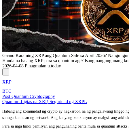
Gaano Karaming XRP ang Quantum-Safe sa Abril 2026? Nangungu
Handa na ba ang XRP para sa quantum age? Isang nangungunang kon
2026-04-08
Pinagmulan
:
u.today
XRP
BTC
Post-Quantum Cryptography
Quantum-Ligtas na XRP, Seguridad ng XRPL
Habang ang komunidad ng crypto ay nagkaroon na ng pangalawang linggo ng p
sa mga kahinaan ng network. Ang kanyang konklusyon ay maigsi: ang arkitekt
Para sa mga hindi pamilyar, ang pangunahing banta mula sa quantum attacks a