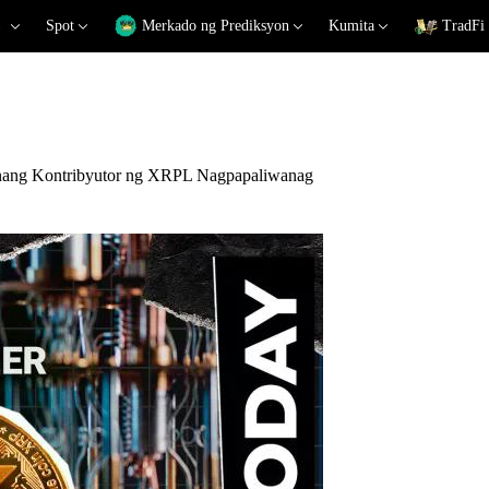
Spot
Merkado ng Prediksyon
Kumita
TradFi
nang Kontribyutor ng XRPL Nagpapaliwanag