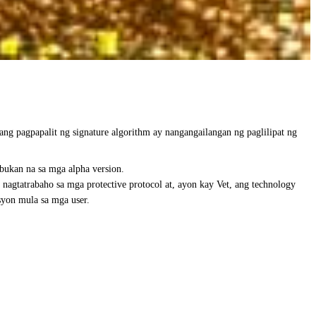
ng pagpapalit ng signature algorithm ay nangangailangan ng paglilipat ng
ubukan na sa mga alpha version.
agtatrabaho sa mga protective protocol at, ayon kay Vet, ang technology
syon mula sa mga user.