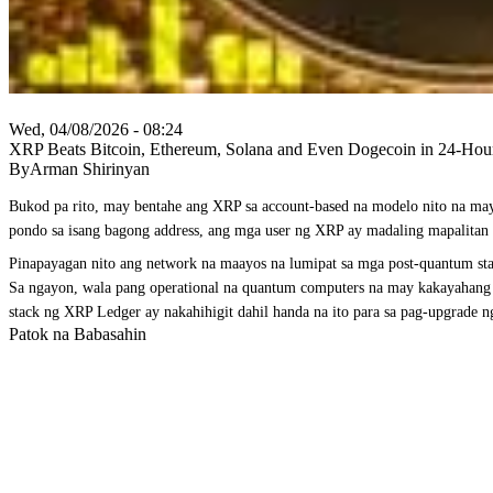
Wed, 04/08/2026 - 08:24
XRP Beats Bitcoin, Ethereum, Solana and Even Dogecoin in 24-Ho
ByArman Shirinyan
Bukod pa rito, may bentahe ang XRP sa account-based na modelo nito na may 
pondo sa isang bagong address, ang mga user ng XRP ay madaling mapalitan 
Pinapayagan nito ang network na maayos na lumipat sa mga post-quantum stand
Sa ngayon, wala pang operational na quantum computers na may kakayahang s
stack ng XRP Ledger ay nakahihigit dahil handa na ito para sa pag-upgrade 
Patok na Babasahin