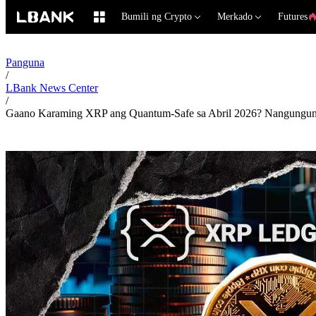
Bumili ng Crypto
Merkado
Futures
Panguna
/
LBank News Center
/
Gaano Karaming XRP ang Quantum-Safe sa Abril 2026? Nangungu