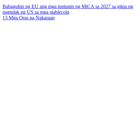
Babaguhin ng EU ang mga tuntunin ng MiCA sa 2027 sa gitna ng
pagtulak ng US sa mga stablecoin
13 Mga Oras na Nakaraan