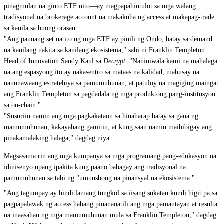
pinagmulan na ginto ETF nito—ay magpapahintulot sa mga walang
tradisyonal na brokerage account na makakuha ng access at makapag-trade
sa kanila sa buong orasan.
"Ang paunang set na ito ng mga ETF ay pinili ng Ondo, batay sa demand
na kanilang nakita sa kanilang ekosistema,"
sabi ni Franklin Templeton
Head of Innovation Sandy Kaul sa
Decrypt
.
"Naniniwala kami na mahalaga
na ang espasyong ito ay nakasentro sa mataas na kalidad, mahusay na
nauunawaang estratehiya sa pamumuhunan, at patuloy na magiging maingat
ang Franklin Templeton sa pagdadala ng mga produktong pang-institusyon
sa on-chain."
"Susuriin namin ang mga pagkakataon sa hinaharap batay sa gana ng
mamumuhunan, kakayahang gamitin, at kung saan namin maibibigay ang
pinakamalaking halaga,"
dagdag niya.
Magsasama rin ang mga kumpanya sa mga programang pang-edukasyon na
idinisenyo upang ipakita kung paano babagay ang tradisyonal na
pamumuhunan sa tabi ng "umuusbong na pinansyal na ekosistema."
"Ang tagumpay ay hindi lamang tungkol sa iisang sukatan kundi higit pa sa
pagpapalawak ng access habang pinananatili ang mga pamantayan at resulta
na inaasahan ng mga mamumuhunan mula sa Franklin Templeton," dagdag