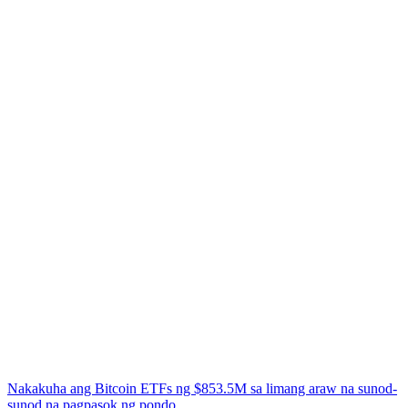
Nakakuha ang Bitcoin ETFs ng $853.5M sa limang araw na sunod-
sunod na pagpasok ng pondo