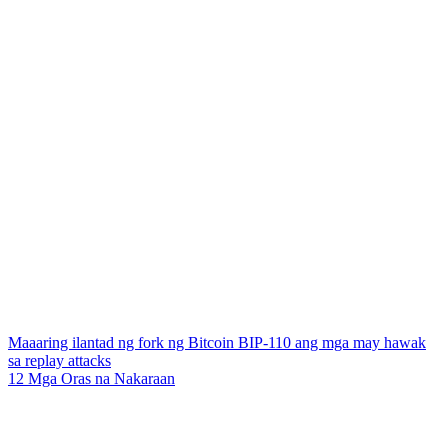
Maaaring ilantad ng fork ng Bitcoin BIP-110 ang mga may hawak
sa replay attacks
12 Mga Oras na Nakaraan