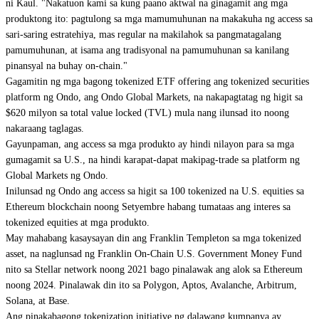
ni Kaul. "Nakatuon kami sa kung paano aktwal na ginagamit ang mga
produktong ito: pagtulong sa mga mamumuhunan na makakuha ng access sa
sari-saring estratehiya, mas regular na makilahok sa pangmatagalang
pamumuhunan, at isama ang tradisyonal na pamumuhunan sa kanilang
pinansyal na buhay on-chain."
Gagamitin ng mga bagong tokenized ETF offering ang tokenized securities
platform ng Ondo, ang Ondo Global Markets, na nakapagtatag ng higit sa
$620 milyon sa total value locked (TVL) mula nang ilunsad ito noong
nakaraang taglagas.
Gayunpaman, ang access sa mga produkto ay hindi nilayon para sa mga
gumagamit sa U.S., na
hindi karapat-dapat makipag-trade
sa platform ng
Global Markets ng Ondo.
Inilunsad ng Ondo ang access
sa higit sa 100 tokenized na U.S. equities sa
Ethereum blockchain noong Setyembre habang tumataas ang interes sa
tokenized equities at mga produkto.
May mahabang kasaysayan din ang Franklin Templeton sa mga tokenized
asset, na naglunsad ng Franklin On-Chain U.S. Government Money Fund
nito sa Stellar network noong 2021 bago pinalawak ang alok sa Ethereum
noong 2024. Pinalawak din ito sa Polygon, Aptos, Avalanche, Arbitrum,
Solana, at Base.
Ang pinakabagong tokenization initiative ng dalawang kumpanya ay