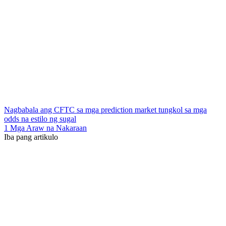
Nagbabala ang CFTC sa mga prediction market tungkol sa mga
odds na estilo ng sugal
1 Mga Araw na Nakaraan
Iba pang artikulo