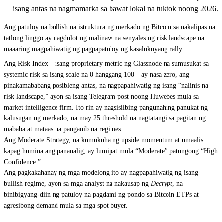
isang antas na nagmamarka sa bawat lokal na tuktok noong 2026.
Ang patuloy na bullish na istruktura ng merkado ng Bitcoin sa nakalipas na
tatlong linggo ay nagdulot ng malinaw na senyales ng risk landscape na
maaaring magpahiwatig ng pagpapatuloy ng kasalukuyang rally.
Ang Risk Index—isang proprietary metric ng Glassnode na sumusukat sa
systemic risk sa isang scale na 0 hanggang 100—ay nasa zero, ang
pinakamababang posibleng antas, na nagpapahiwatig ng isang “nalinis na
risk landscape,” ayon sa isang Telegram post noong Huwebes mula sa
market intelligence firm. Ito rin ay nagsisilbing pangunahing panukat ng
kalusugan ng merkado, na may 25 threshold na nagtatangi sa pagitan ng
mababa at mataas na panganib na regimes.
Ang Moderate Strategy, na kumukuha ng upside momentum at umaalis
kapag humina ang pananalig, ay lumipat mula “Moderate” patungong “High
Confidence.”
Ang pagkakahanay ng mga modelong ito ay nagpapahiwatig ng isang
bullish regime, ayon sa mga analyst na nakausap ng
Decrypt
, na
binibigyang-diin ng patuloy na pagdami ng pondo sa Bitcoin ETPs at
agresibong demand mula sa mga spot buyer.