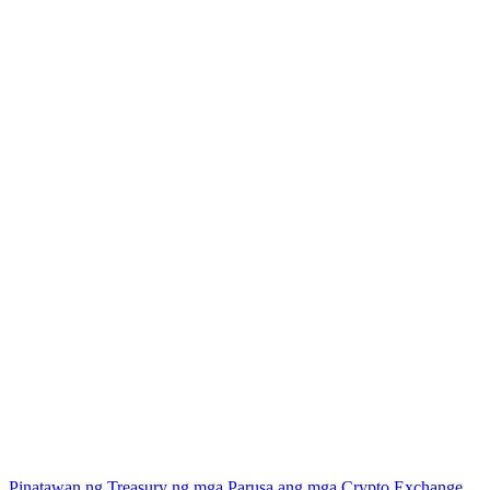
Pinatawan ng Treasury ng mga Parusa ang mga Crypto Exchange