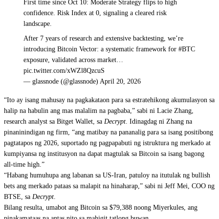
First time since Oct 10: Moderate Strategy flips to high
confidence. Risk Index at 0, signaling a cleared risk
landscape.
After 7 years of research and extensive backtesting, we’re
introducing Bitcoin Vector: a systematic framework for #BTC
exposure, validated across market…
pic.twitter.com/xWZl8QzcuS
— glassnode (@glassnode) April 20, 2026
“Ito ay isang mahusay na pagkakataon para sa estratehikong akumulasyon sa
halip na habulin ang mas malalim na pagbaba,” sabi ni Lacie Zhang,
research analyst sa Bitget Wallet, sa
Decrypt
. Idinagdag ni Zhang na
pinaninindigan ng firm, “ang matibay na pananalig para sa isang positibong
pagtatapos ng 2026, suportado ng pagpapabuti ng istruktura ng merkado at
kumpiyansa ng institusyon na dapat magtulak sa Bitcoin sa isang bagong
all-time high.”
“Habang humuhupa ang labanan sa US-Iran, patuloy na itutulak ng bullish
bets ang merkado pataas sa malapit na hinaharap,” sabi ni Jeff Mei, COO ng
BTSE, sa
Decrypt
.
Bilang resulta, umabot ang Bitcoin sa $79,388 noong Miyerkules, ang
pinakamataas na antas nito sa mahigit tatlong buwan.