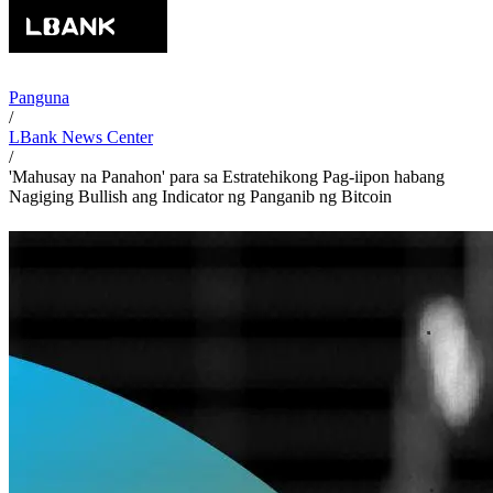
Panguna
/
LBank News Center
/
'Mahusay na Panahon' para sa Estratehikong Pag-iipon habang
Nagiging Bullish ang Indicator ng Panganib ng Bitcoin