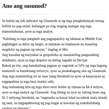
Ano ang susunod?
Sa kabila ng risk indicator ng Glassnode at ng mga pinagbabatayan nitong
bullish na pag-unlad, kailangan pa ring maging maingat ang mga
mamumuhunan, ayon sa mga analyst.
“Kabilang sa mga panganib ang pagpapatuloy ng labanan sa Middle East,
paghihigpit sa daloy ng langis, at tumataas na implasyon na maaaring
magdulot ng pagtaas ng interes,” dagdag ni Mei.
Ang kawalan ng katiyakan sa geopolitika ay nananatiling pangunahing
alalahanin, ayon sa mga eksperto na dating nagsabi sa
Decrypt
.
Bukod pa rito, ang kamakailang pagtaas ay nagtulak sa 54% ng mga bagong
mamimili sa kumikitang teritoryo, ayon sa pinakabagong ulat ng Glassnode.
Ang mga mamimiling ito ay nasa isang threshold na ayon sa kasaysayan ay
nagpapahina sa mga bear market rally.
Ang realisadong kita ng mga short-term holder ay tumaas sa $4.4 milyon,
ayon sa mga analyst ng Glassnode. Ang bilang na iyon ay tatlong beses ang
$1.5 milyong threshold, na “nagmarka sa bawat lokal na tuktok mula simula
ng taon, na nagpapahiwatig ng pag-iingat sa kawalan ng makabuluhang
catalyst ng demand.”