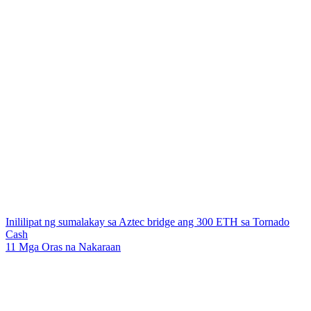
Inililipat ng sumalakay sa Aztec bridge ang 300 ETH sa Tornado
Cash
11 Mga Oras na Nakaraan