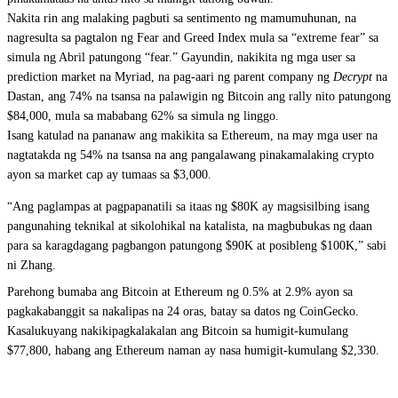
Nakita rin ang malaking pagbuti sa sentimento ng mamumuhunan, na
nagresulta sa pagtalon ng Fear and Greed Index mula sa “extreme fear” sa
simula ng Abril patungong “fear.” Gayundin, nakikita ng mga user sa
prediction market na Myriad, na pag-aari ng parent company ng
Decrypt
na
Dastan, ang 74% na tsansa na palawigin ng Bitcoin ang rally nito patungong
$84,000, mula sa mababang 62% sa simula ng linggo.
Isang katulad na pananaw ang makikita sa Ethereum, na may mga user na
nagtatakda ng 54% na tsansa na ang pangalawang pinakamalaking crypto
ayon sa market cap ay tumaas sa $3,000.
“Ang paglampas at pagpapanatili sa itaas ng $80K ay magsisilbing isang
pangunahing teknikal at sikolohikal na katalista, na magbubukas ng daan
para sa karagdagang pagbangon patungong $90K at posibleng $100K,” sabi
ni Zhang.
Parehong bumaba ang Bitcoin at Ethereum ng 0.5% at 2.9% ayon sa
pagkakabanggit sa nakalipas na 24 oras, batay sa datos ng CoinGecko.
Kasalukuyang nakikipagkalakalan ang Bitcoin sa humigit-kumulang
$77,800, habang ang Ethereum naman ay nasa humigit-kumulang $2,330.