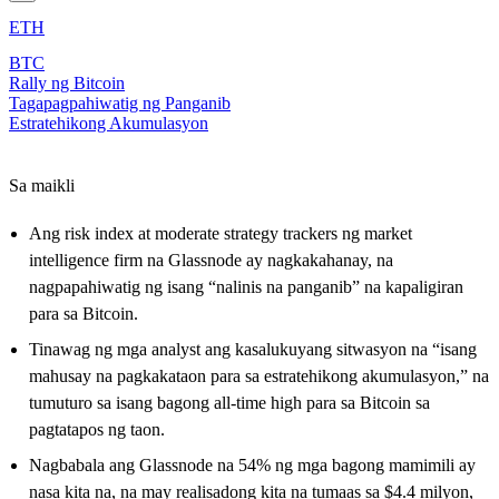
ETH
BTC
Rally ng Bitcoin
Tagapagpahiwatig ng Panganib
Estratehikong Akumulasyon
Sa maikli
Ang risk index at moderate strategy trackers ng market
intelligence firm na Glassnode ay nagkakahanay, na
nagpapahiwatig ng isang “nalinis na panganib” na kapaligiran
para sa Bitcoin.
Tinawag ng mga analyst ang kasalukuyang sitwasyon na “isang
mahusay na pagkakataon para sa estratehikong akumulasyon,” na
tumuturo sa isang bagong all-time high para sa Bitcoin sa
pagtatapos ng taon.
Nagbabala ang Glassnode na 54% ng mga bagong mamimili ay
nasa kita na, na may realisadong kita na tumaas sa $4.4 milyon,