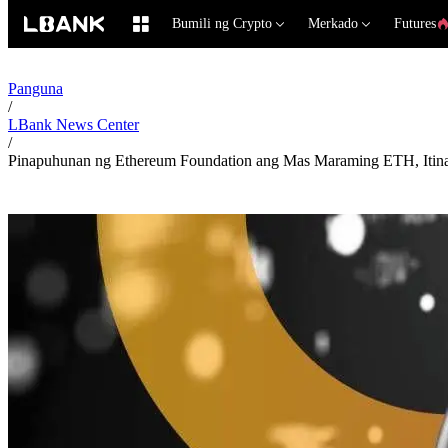
Bumili ng Crypto
Merkado
Futures
Panguna
/
LBank News Center
/
Pinapuhunan ng Ethereum Foundation ang Mas Maraming ETH, Itin