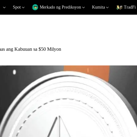
Spot
Merkado ng Prediksyon
Kumita
TradFi
aas ang Kabuuan sa $50 Milyon