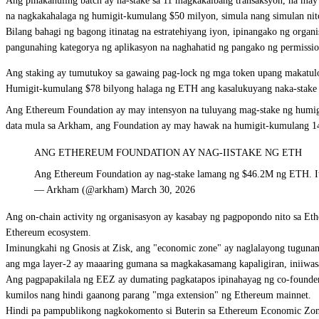
Ang pinakahuling batch ay
na-stake sa 11 magkakaibang transaksyon
, na may
na nagkakahalaga ng humigit-kumulang $50 milyon, simula nang simulan nito
Bilang bahagi ng bagong itinatag na estratehiyang iyon, ipinangako ng organ
pangunahing kategorya ng aplikasyon na naghahatid ng pangako ng permissionl
Ang staking ay tumutukoy sa gawaing pag-lock ng mga token upang makatulo
Humigit-kumulang $78 bilyong halaga ng ETH ang kasalukuyang naka-stake 
Ang Ethereum Foundation ay may intensyon na tuluyang mag-stake ng humigi
data mula sa Arkham
, ang Foundation ay may hawak na humigit-kumulang 14
ANG ETHEREUM FOUNDATION AY NAG-IISTAKE NG ETH
Ang Ethereum Foundation ay nag-stake lamang ng $46.2M ng ETH.
— Arkham (@arkham) March 30, 2026
Ang on-chain activity ng organisasyon ay kasabay ng
pagpopondo nito sa Et
Ethereum ecosystem.
Iminungkahi ng Gnosis at Zisk, ang "economic zone" ay naglalayong tuguna
ang mga layer-2 ay maaaring gumana sa magkakasamang kapaligiran, iniiwas
Ang pagpapakilala ng EEZ ay dumating pagkatapos ipinahayag ng co-founder
kumilos nang hindi gaanong parang "mga extension" ng Ethereum mainnet.
Hindi pa pampublikong nagkokomento si Buterin sa Ethereum Economic Zon