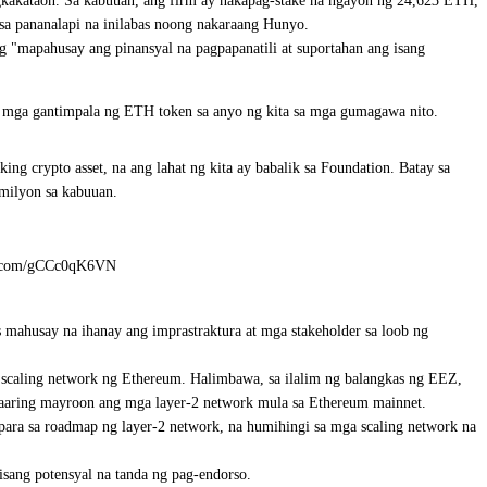
gkakataon. Sa kabuuan, ang firm ay nakapag-stake na ngayon ng 24,623 ETH,
 sa pananalapi na inilabas noong nakaraang Hunyo
.
 "mapahusay ang pinansyal na pagpapanatili at suportahan ang isang
g mga gantimpala ng ETH token sa anyo ng kita sa mga gumagawa nito.
crypto asset, na ang lahat ng kita ay babalik sa Foundation. Batay sa
 milyon sa kabuuan.
er.com/gCCc0qK6VN
mahusay na ihanay ang imprastraktura at mga stakeholder sa loob ng
 scaling network
ng Ethereum. Halimbawa, sa ilalim ng balangkas ng EEZ,
maaaring mayroon ang mga layer-2 network mula sa Ethereum mainnet.
para sa roadmap ng layer-2 network
, na humihingi sa mga scaling network na
ang potensyal na tanda ng pag-endorso.