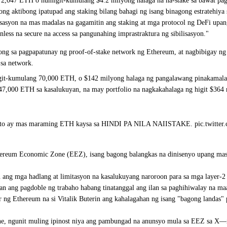
 2,047 ETH o humigit-kumulang $4.2 milyong halaga na na-stake sa bawat pa
ng aktibong ipatupad ang staking bilang bahagi ng isang
binagong estratehiya
isasyon na
mas madalas na gagamitin ang staking at mga protocol ng DeFi
upang
ess na secure na access sa pangunahing imprastraktura ng sibilisasyon."
ng sa pagpapatunay ng proof-of-stake network ng Ethereum, at nagbibigay n
sa network.
t-kumulang 70,000 ETH, o $142 milyong halaga ng pangalawang pinakamalaking 
7,000 ETH sa kasalukuyan, na may portfolio na nagkakahalaga ng higit $364
 Ito ay mas maraming ETH kaysa sa HINDI PA NILA NAIISTAKE. pic.twitt
hereum Economic Zone
(EEZ), isang bagong balangkas na dinisenyo upang mas 
n ang mga hadlang at limitasyon na kasalukuyang naroroon para sa mga
layer-2
an ang pagdoble ng trabaho habang tinatanggal ang ilan sa paghihiwalay na 
 ng Ethereum na si Vitalik Buterin ang
kahalagahan ng isang "bagong landas" 
e, ngunit
muling ipinost niya ang pambungad na anunsyo
mula sa EEZ sa X—is