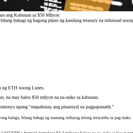
aas ang Kabuuan sa $50 Milyon
lang bahagi ng bagong plano ng kanilang treasury na inilunsad noon
ga ng ETH noong Lunes.
n, na may halos $50 milyon na na-stake sa kabuuan.
dinisenyo upang "mapahusay ang pinansyal na pagpapanatili."
g halaga, bilang bahagi ng naunang inihayag nitong inisyatiba sa pag-stake, 