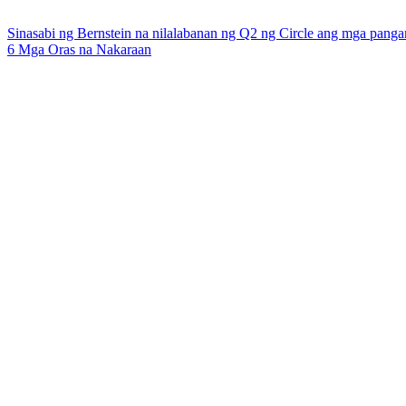
Sinasabi ng Bernstein na nilalabanan ng Q2 ng Circle ang mga pangam
6 Mga Oras na Nakaraan