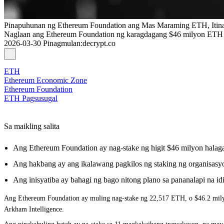
Pinapuhunan ng Ethereum Foundation ang Mas Maraming ETH, Itin
Naglaan ang Ethereum Foundation ng karagdagang $46 milyon ETH bi
2026-03-30
Pinagmulan
:
decrypt.co
ETH
Ethereum Economic Zone
Ethereum Foundation
ETH Pagsusugal
Sa maikling salita
Ang Ethereum Foundation ay nag-stake ng higit $46 milyon hala
Ang hakbang ay ang ikalawang pagkilos ng staking ng organisasyo
Ang inisyatiba ay bahagi ng bago nitong plano sa pananalapi na i
Ang
Ethereum
Foundation ay muling nag-stake ng 22,517 ETH, o $46.2 milyon
Arkham Intelligence.