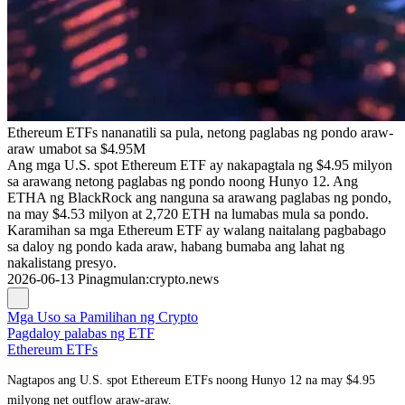
Ethereum ETFs nananatili sa pula, netong paglabas ng pondo araw-
araw umabot sa $4.95M
Ang mga U.S. spot Ethereum ETF ay nakapagtala ng $4.95 milyon
sa arawang netong paglabas ng pondo noong Hunyo 12. Ang
ETHA ng BlackRock ang nanguna sa arawang paglabas ng pondo,
na may $4.53 milyon at 2,720 ETH na lumabas mula sa pondo.
Karamihan sa mga Ethereum ETF ay walang naitalang pagbabago
sa daloy ng pondo kada araw, habang bumaba ang lahat ng
nakalistang presyo.
2026-06-13
Pinagmulan
:
crypto.news
Mga Uso sa Pamilihan ng Crypto
Pagdaloy palabas ng ETF
Ethereum ETFs
Nagtapos ang U.S. spot Ethereum ETFs noong Hunyo 12 na may $4.95
milyong net outflow araw-araw.