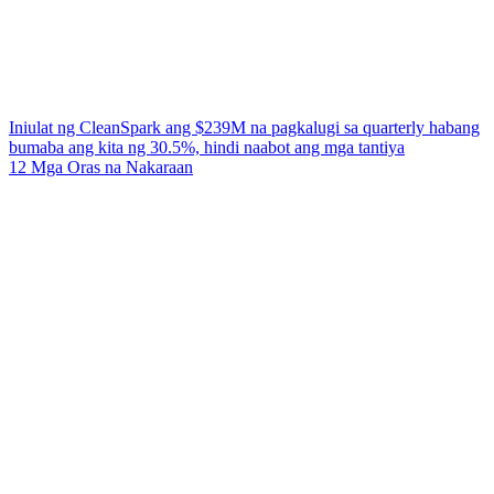
Iniulat ng CleanSpark ang $239M na pagkalugi sa quarterly habang
bumaba ang kita ng 30.5%, hindi naabot ang mga tantiya
12 Mga Oras na Nakaraan