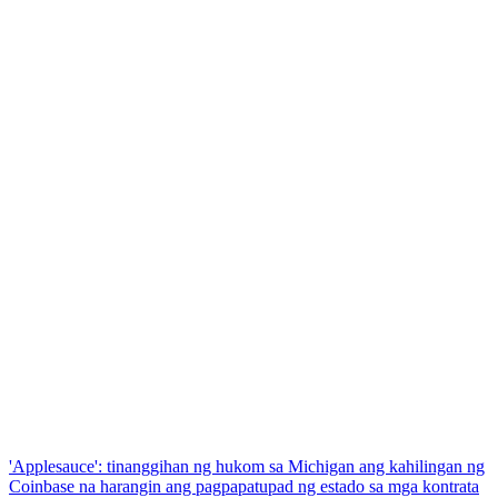
'Applesauce': tinanggihan ng hukom sa Michigan ang kahilingan ng
Coinbase na harangin ang pagpapatupad ng estado sa mga kontrata