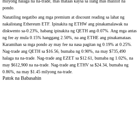
milyong halaga na na-trade, mas mataas kaysa sa ilang mas maliliit na
pondo.
Nanatiling negatibo ang mga premium at discount reading sa lahat ng
nakalistang Ethereum ETF. Ipinakita ng ETHW ang pinakamalawak na
diskwento sa-0.23%, habang ipinakita ng QETH ang-0.07%. Ang mga antas
ng fee ay mula 0.15% hanggang 2.50%, na ang ETHE ang pinakamataas.
Karamihan sa mga pondo ay may fee na nasa pagitan ng 0.19% at 0.25%.
Nag-trade ang QETH sa $16.56, bumaba ng 0.90%, na may $735,490
halaga na na-trade. Nag-trade ang EZET sa $12.61, bumaba ng 1.02%, na
may $612,900 na na-trade. Nag-trade ang ETHV sa $24.34, bumaba ng
0.86%, na may $1.45 milyong na-trade.
Patok na Babasahin