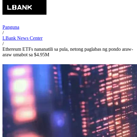
Panguna
/
LBank News Center
/
Ethereum ETFs nananatili sa pula, netong paglabas ng pondo araw-
araw umabot sa $4.95M