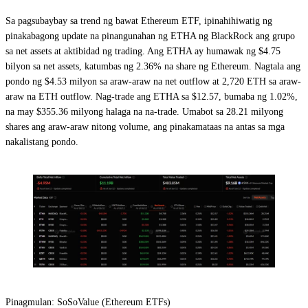
Sa pagsubaybay sa trend ng bawat Ethereum ETF, ipinahihiwatig ng
pinakabagong update na pinangunahan ng ETHA ng BlackRock ang grupo
sa net assets at aktibidad ng trading. Ang ETHA ay humawak ng $4.75
bilyon sa net assets, katumbas ng 2.36% na share ng Ethereum. Nagtala ang
pondo ng $4.53 milyon sa araw-araw na net outflow at 2,720 ETH sa araw-
araw na ETH outflow. Nag-trade ang ETHA sa $12.57, bumaba ng 1.02%,
na may $355.36 milyong halaga na na-trade. Umabot sa 28.21 milyong
shares ang araw-araw nitong volume, ang pinakamataas na antas sa mga
nakalistang pondo.
Pinagmulan: SoSoValue (Ethereum ETFs)