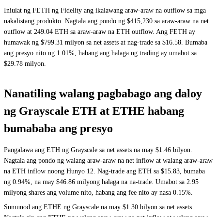
Iniulat ng FETH ng Fidelity ang ikalawang araw-araw na outflow sa mga
nakalistang produkto. Nagtala ang pondo ng $415,230 sa araw-araw na net
outflow at 249.04 ETH sa araw-araw na ETH outflow. Ang FETH ay
humawak ng $799.31 milyon sa net assets at nag-trade sa $16.58. Bumaba
ang presyo nito ng 1.01%, habang ang halaga ng trading ay umabot sa
$29.78 milyon.
Nanatiling walang pagbabago ang daloy
ng Grayscale ETH at ETHE habang
bumababa ang presyo
Pangalawa ang ETH ng Grayscale sa net assets na may $1.46 bilyon.
Nagtala ang pondo ng walang araw-araw na net inflow at walang araw-araw
na ETH inflow noong Hunyo 12. Nag-trade ang ETH sa $15.83, bumaba
ng 0.94%, na may $46.86 milyong halaga na na-trade. Umabot sa 2.95
milyong shares ang volume nito, habang ang fee nito ay nasa 0.15%.
Sumunod ang ETHE ng Grayscale na may $1.30 bilyon sa net assets.