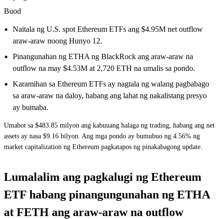
Buod
Naitala ng U.S. spot Ethereum ETFs ang $4.95M net outflow
araw-araw noong Hunyo 12.
Pinangunahan ng ETHA ng BlackRock ang araw-araw na
outflow na may $4.53M at 2,720 ETH na umalis sa pondo.
Karamihan sa Ethereum ETFs ay nagtala ng walang pagbabago
sa araw-araw na daloy, habang ang lahat ng nakalistang presyo
ay bumaba.
Umabot sa $483.85 milyon ang kabuuang halaga ng trading, habang ang net
assets ay nasa $9.16 bilyon. Ang mga pondo ay bumubuo ng 4.56% ng
market capitalization ng Ethereum pagkatapos ng pinakabagong update.
Lumalalim ang pagkalugi ng Ethereum
ETF habang pinangungunahan ng ETHA
at FETH ang araw-araw na outflow