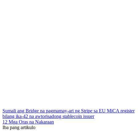
Sumali ang Bridge na pagmamay-ari ng Stripe sa EU MiCA register
bilang ika-42 na awtorisadong stablecoin issuer
12 Mga Oras na Nakaraan
Iba pang artikulo