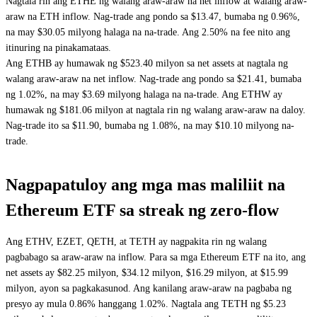
Nagtala rin ang ETHE ng walang araw-araw na net inflow at walang araw-
araw na ETH inflow. Nag-trade ang pondo sa $13.47, bumaba ng 0.96%,
na may $30.05 milyong halaga na na-trade. Ang 2.50% na fee nito ang
itinuring na pinakamataas.
Ang ETHB ay humawak ng $523.40 milyon sa net assets at nagtala ng
walang araw-araw na net inflow. Nag-trade ang pondo sa $21.41, bumaba
ng 1.02%, na may $3.69 milyong halaga na na-trade. Ang ETHW ay
humawak ng $181.06 milyon at nagtala rin ng walang araw-araw na daloy.
Nag-trade ito sa $11.90, bumaba ng 1.08%, na may $10.10 milyong na-
trade.
Nagpapatuloy ang mga mas maliliit na
Ethereum ETF sa streak ng zero-flow
Ang ETHV, EZET, QETH, at TETH ay nagpakita rin ng walang
pagbabago sa araw-araw na inflow. Para sa mga Ethereum ETF na ito, ang
net assets ay $82.25 milyon, $34.12 milyon, $16.29 milyon, at $15.99
milyon, ayon sa pagkakasunod. Ang kanilang araw-araw na pagbaba ng
presyo ay mula 0.86% hanggang 1.02%. Nagtala ang TETH ng $5.23