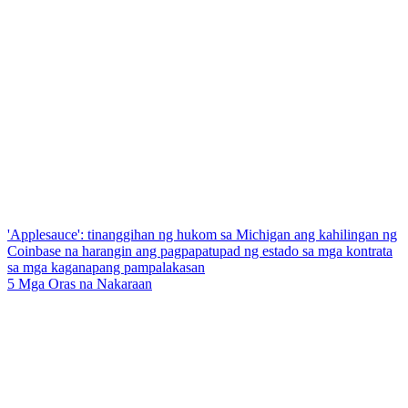
'Applesauce': tinanggihan ng hukom sa Michigan ang kahilingan ng
Coinbase na harangin ang pagpapatupad ng estado sa mga kontrata
sa mga kaganapang pampalakasan
5 Mga Oras na Nakaraan