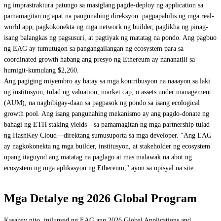
ng imprastraktura patungo sa masiglang pagde-deploy ng application sa
pamamagitan ng apat na pangunahing direksyon: pagpapabilis ng mga real-
world app, pagkokonekta ng mga network ng builder, paglikha ng pinag-
isang balangkas ng pagsusuri, at pagtiyak ng matatag na pondo. Ang pagbuo
ng EAG ay tumutugon sa pangangailangan ng ecosystem para sa
coordinated growth habang ang presyo ng Ethereum ay nananatili sa
humigit-kumulang $2,260.
Ang pagiging miyembro ay batay sa mga kontribusyon na naaayon sa laki
ng institusyon, tulad ng valuation, market cap, o assets under management
(AUM), na nagbibigay-daan sa pagpasok ng pondo sa isang ecological
growth pool. Ang isang pangunahing mekanismo ay ang pagdo-donate ng
bahagi ng ETH staking yields—sa pamamagitan ng mga partnership tulad
ng HashKey Cloud—direktang sumusuporta sa mga developer. "Ang EAG
ay nagkokonekta ng mga builder, institusyon, at stakeholder ng ecosystem
upang itaguyod ang matatag na paglago at mas malawak na abot ng
ecosystem ng mga aplikasyon ng Ethereum," ayon sa opisyal na site.
Mga Detalye ng 2026 Global Program
Kasabay nito, inilunsad ng EAG ang 2026 Global Applications and