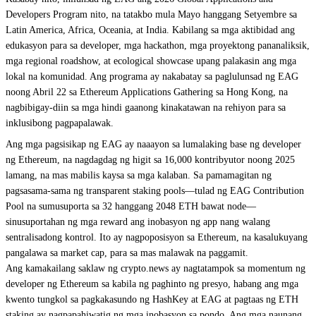
Developers Program nito, na tatakbo mula Mayo hanggang Setyembre sa
Latin America, Africa, Oceania, at India. Kabilang sa mga aktibidad ang
edukasyon para sa developer, mga hackathon, mga proyektong pananaliksik,
mga regional roadshow, at ecological showcase upang palakasin ang mga
lokal na komunidad. Ang programa ay nakabatay sa paglulunsad ng EAG
noong Abril 22 sa Ethereum Applications Gathering sa Hong Kong, na
nagbibigay-diin sa mga hindi gaanong kinakatawan na rehiyon para sa
inklusibong pagpapalawak.
Ang mga pagsisikap ng EAG ay naaayon sa lumalaking base ng developer
ng Ethereum, na nagdagdag ng higit sa 16,000 kontribyutor noong 2025
lamang, na mas mabilis kaysa sa mga kalaban. Sa pamamagitan ng
pagsasama-sama ng transparent staking pools—tulad ng EAG Contribution
Pool na sumusuporta sa 32 hanggang 2048 ETH bawat node—
sinusuportahan ng mga reward ang inobasyon ng app nang walang
sentralisadong kontrol. Ito ay nagpoposisyon sa Ethereum, na kasalukuyang
pangalawa sa market cap, para sa mas malawak na paggamit.
Ang kamakailang saklaw ng crypto.news ay nagtatampok sa momentum ng
developer ng Ethereum sa kabila ng paghinto ng presyo, habang ang mga
kwento tungkol sa pagkakasundo ng HashKey at EAG at pagtaas ng ETH
staking ay nagpapahiwatig ng mga inobasyon sa pondo. Ang mga naunang