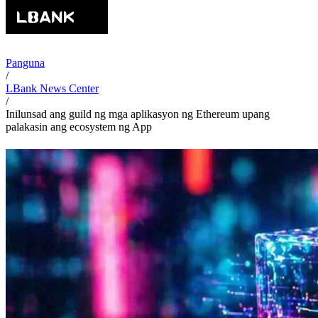
Panguna
/
LBank News Center
/
Inilunsad ang guild ng mga aplikasyon ng Ethereum upang
palakasin ang ecosystem ng App