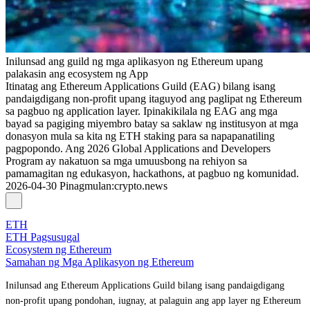
Inilunsad ang guild ng mga aplikasyon ng Ethereum upang
palakasin ang ecosystem ng App
Itinatag ang Ethereum Applications Guild (EAG) bilang isang
pandaigdigang non-profit upang itaguyod ang paglipat ng Ethereum
sa pagbuo ng application layer. Ipinakikilala ng EAG ang mga
bayad sa pagiging miyembro batay sa saklaw ng institusyon at mga
donasyon mula sa kita ng ETH staking para sa napapanatiling
pagpopondo. Ang 2026 Global Applications and Developers
Program ay nakatuon sa mga umuusbong na rehiyon sa
pamamagitan ng edukasyon, hackathons, at pagbuo ng komunidad.
2026-04-30
Pinagmulan
:
crypto.news
ETH
ETH Pagsusugal
Ecosystem ng Ethereum
Samahan ng Mga Aplikasyon ng Ethereum
Inilunsad ang Ethereum Applications Guild bilang isang pandaigdigang
non-profit upang pondohan, iugnay, at palaguin ang app layer ng Ethereum