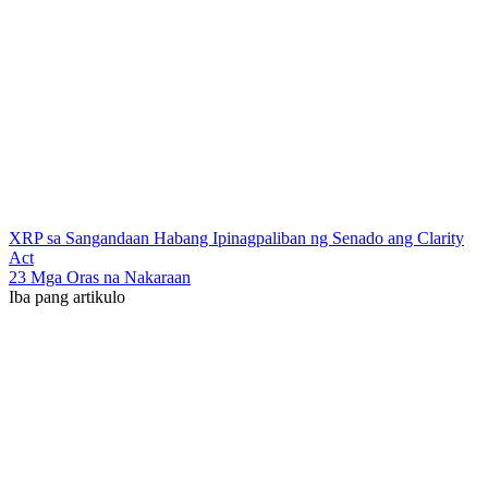
XRP sa Sangandaan Habang Ipinagpaliban ng Senado ang Clarity
Act
23 Mga Oras na Nakaraan
Iba pang artikulo