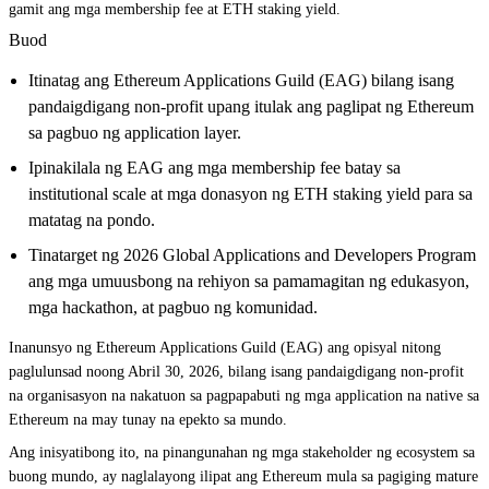
gamit ang mga membership fee at ETH staking yield.
Buod
Itinatag ang Ethereum Applications Guild (EAG) bilang isang
pandaigdigang non-profit upang itulak ang paglipat ng Ethereum
sa pagbuo ng application layer.
Ipinakilala ng EAG ang mga membership fee batay sa
institutional scale at mga donasyon ng ETH staking yield para sa
matatag na pondo.
Tinatarget ng 2026 Global Applications and Developers Program
ang mga umuusbong na rehiyon sa pamamagitan ng edukasyon,
mga hackathon, at pagbuo ng komunidad.
Inanunsyo ng Ethereum Applications Guild (EAG) ang opisyal nitong
paglulunsad noong Abril 30, 2026, bilang isang pandaigdigang non-profit
na organisasyon na nakatuon sa pagpapabuti ng mga application na native sa
Ethereum na may tunay na epekto sa mundo.
Ang inisyatibong ito, na pinangunahan ng mga stakeholder ng ecosystem sa
buong mundo, ay naglalayong ilipat ang Ethereum mula sa pagiging mature