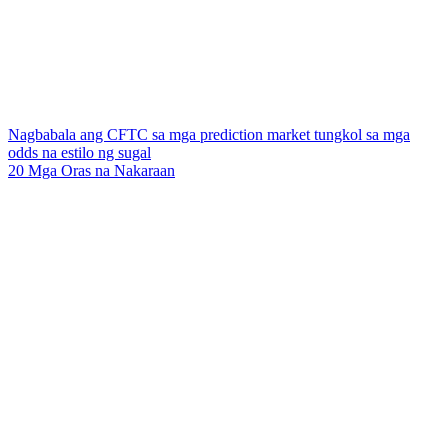
Nagbabala ang CFTC sa mga prediction market tungkol sa mga
odds na estilo ng sugal
20 Mga Oras na Nakaraan