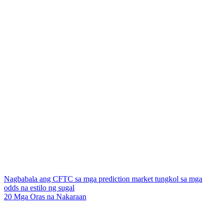
Nagbabala ang CFTC sa mga prediction market tungkol sa mga
odds na estilo ng sugal
20 Mga Oras na Nakaraan