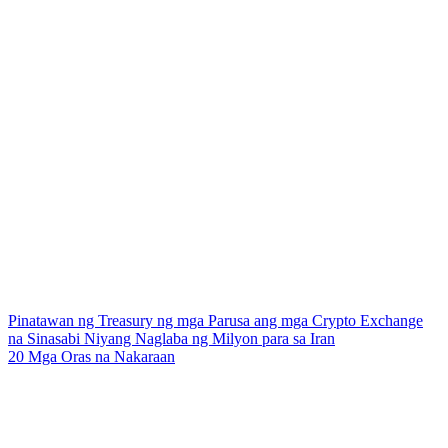
Pinatawan ng Treasury ng mga Parusa ang mga Crypto Exchange
na Sinasabi Niyang Naglaba ng Milyon para sa Iran
20 Mga Oras na Nakaraan