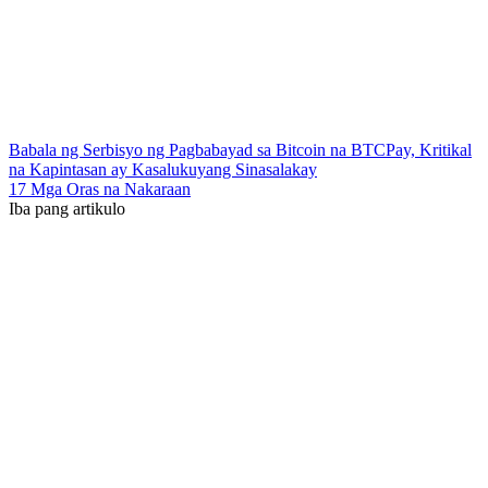
Babala ng Serbisyo ng Pagbabayad sa Bitcoin na BTCPay, Kritikal
na Kapintasan ay Kasalukuyang Sinasalakay
17 Mga Oras na Nakaraan
Iba pang artikulo