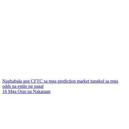
Nagbabala ang CFTC sa mga prediction market tungkol sa mga
odds na estilo ng sugal
16 Mga Oras na Nakaraan