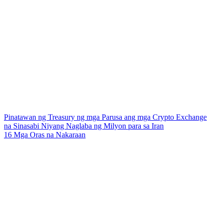
Pinatawan ng Treasury ng mga Parusa ang mga Crypto Exchange
na Sinasabi Niyang Naglaba ng Milyon para sa Iran
16 Mga Oras na Nakaraan