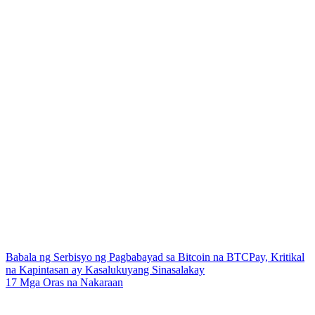
Babala ng Serbisyo ng Pagbabayad sa Bitcoin na BTCPay, Kritikal
na Kapintasan ay Kasalukuyang Sinasalakay
17 Mga Oras na Nakaraan