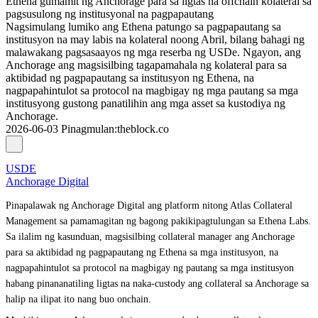
Ethena gumamit ng Anchorage para sa ligtas na offchain kolateral sa
pagsusulong ng institusyonal na pagpapautang
Nagsimulang lumiko ang Ethena patungo sa pagpapautang sa
institusyon na may labis na kolateral noong Abril, bilang bahagi ng
malawakang pagsasaayos ng mga reserba ng USDe. Ngayon, ang
Anchorage ang magsisilbing tagapamahala ng kolateral para sa
aktibidad ng pagpapautang sa institusyon ng Ethena, na
nagpapahintulot sa protocol na magbigay ng mga pautang sa mga
institusyong gustong panatilihin ang mga asset sa kustodiya ng
Anchorage.
2026-06-03
Pinagmulan
:
theblock.co
USDE
Anchorage Digital
Pinapalawak ng Anchorage Digital ang platform nitong Atlas Collateral
Management sa pamamagitan ng bagong pakikipagtulungan sa Ethena Labs.
Sa ilalim ng kasunduan, magsisilbing collateral manager ang Anchorage
para sa aktibidad ng pagpapautang ng Ethena sa mga institusyon, na
nagpapahintulot sa protocol na magbigay ng pautang sa mga institusyon
habang pinananatiling ligtas na naka-custody ang collateral sa Anchorage sa
halip na ilipat ito nang buo onchain.