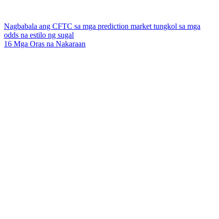
Nagbabala ang CFTC sa mga prediction market tungkol sa mga
odds na estilo ng sugal
16 Mga Oras na Nakaraan