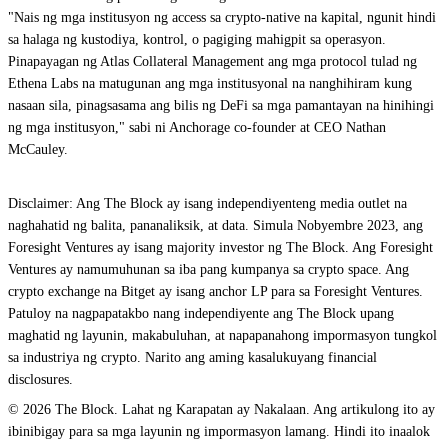
"Nais ng mga institusyon ng access sa crypto-native na kapital, ngunit hindi
sa halaga ng kustodiya, kontrol, o pagiging mahigpit sa operasyon.
Pinapayagan ng Atlas Collateral Management ang mga protocol tulad ng
Ethena Labs na matugunan ang mga institusyonal na nanghihiram kung
nasaan sila, pinagsasama ang bilis ng DeFi sa mga pamantayan na hinihingi
ng mga institusyon," sabi ni Anchorage co-founder at CEO Nathan
McCauley.
Disclaimer: Ang The Block ay isang independiyenteng media outlet na
naghahatid ng balita, pananaliksik, at data. Simula Nobyembre 2023, ang
Foresight Ventures ay isang majority investor ng The Block. Ang Foresight
Ventures ay namumuhunan sa iba pang kumpanya sa crypto space. Ang
crypto exchange na Bitget ay isang anchor LP para sa Foresight Ventures.
Patuloy na nagpapatakbo nang independiyente ang The Block upang
maghatid ng layunin, makabuluhan, at napapanahong impormasyon tungkol
sa industriya ng crypto. Narito ang aming kasalukuyang financial
disclosures.
© 2026 The Block. Lahat ng Karapatan ay Nakalaan. Ang artikulong ito ay
ibinibigay para sa mga layunin ng impormasyon lamang. Hindi ito inaalok