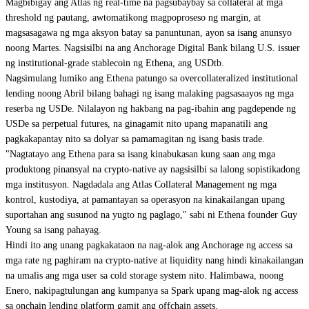
Magbibigay ang Atlas ng real-time na pagsubaybay sa collateral at mga
threshold ng pautang, awtomatikong magpoproseso ng margin, at
magsasagawa ng mga aksyon batay sa panuntunan, ayon sa isang anunsyo
noong Martes. Nagsisilbi na ang Anchorage Digital Bank bilang U.S. issuer
ng institutional-grade stablecoin ng Ethena, ang USDtb.
Nagsimulang lumiko ang Ethena patungo sa overcollateralized institutional
lending noong Abril bilang bahagi ng isang malaking pagsasaayos ng mga
reserba ng USDe. Nilalayon ng hakbang na pag-ibahin ang pagdepende ng
USDe sa perpetual futures, na ginagamit nito upang mapanatili ang
pagkakapantay nito sa dolyar sa pamamagitan ng isang basis trade.
"Nagtatayo ang Ethena para sa isang kinabukasan kung saan ang mga
produktong pinansyal na crypto-native ay nagsisilbi sa lalong sopistikadong
mga institusyon. Nagdadala ang Atlas Collateral Management ng mga
kontrol, kustodiya, at pamantayan sa operasyon na kinakailangan upang
suportahan ang susunod na yugto ng paglago," sabi ni Ethena founder Guy
Young sa isang pahayag.
Hindi ito ang unang pagkakataon na nag-alok ang Anchorage ng access sa
mga rate ng paghiram na crypto-native at liquidity nang hindi kinakailangan
na umalis ang mga user sa cold storage system nito. Halimbawa, noong
Enero, nakipagtulungan ang kumpanya sa Spark
upang mag-alok ng access
sa onchain lending platform gamit ang offchain assets.