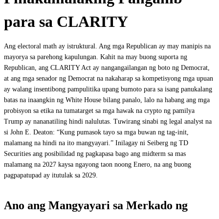
para sa CLARITY
Ang electoral math ay istruktural. Ang mga Republican ay may manipis na
mayorya sa parehong kapulungan. Kahit na may buong suporta ng
Republican, ang CLARITY Act ay nangangailangan ng boto ng Democrat,
at ang mga senador ng Democrat na nakaharap sa kompetisyong mga upuan
ay walang insentibong pampulitika upang bumoto para sa isang panukalang
batas na inaangkin ng White House bilang panalo, lalo na habang ang mga
probisyon sa etika na tumatarget sa mga hawak na crypto ng pamilya
Trump ay nananatiling hindi nalulutas. Tuwirang sinabi ng legal analyst na
si John E. Deaton: “Kung pumasok tayo sa mga buwan ng tag-init,
malamang na hindi na ito mangyayari.” Inilagay ni Seiberg ng TD
Securities ang posibilidad ng pagkapasa bago ang midterm sa mas
malamang na 2027 kaysa ngayong taon noong Enero, na ang buong
pagpapatupad ay itutulak sa 2029.
Ano ang Mangyayari sa Merkado ng