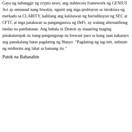
Gaya ng nabanggit ng crypto.news, ang stablecoin framework ng GENIUS
Act ay umuusad nang hiwalay, ngunit ang mga probisyon sa istraktura ng
merkado sa CLARITY, kabilang ang kalinawan ng hurisdiksyon ng SEC at
CFTC at mga patakaran sa pangangasiwa ng DeFi, ay walang alternatibong
landas na pambatasan. Ang babala ni Deaton ay maaaring maging
pinakatumpak na isang-pangungusap na forecast para sa kung saan nakatayo
ang panukalang batas pagdating ng Hunyo: “Pagdating ng tag-init, uubusin
ng midterms ang lahat sa bansang ito.”
Patok na Babasahin