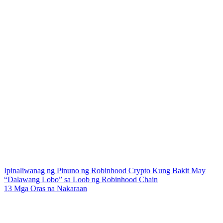
Ipinaliwanag ng Pinuno ng Robinhood Crypto Kung Bakit May
“Dalawang Lobo” sa Loob ng Robinhood Chain
13 Mga Oras na Nakaraan