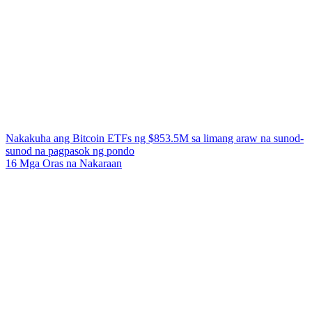
Nakakuha ang Bitcoin ETFs ng $853.5M sa limang araw na sunod-
sunod na pagpasok ng pondo
16 Mga Oras na Nakaraan