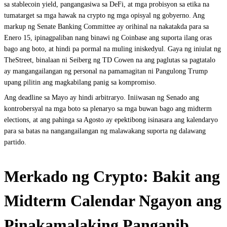
sa stablecoin yield, pangangasiwa sa DeFi, at mga probisyon sa etika na
tumatarget sa mga hawak na crypto ng mga opisyal ng gobyerno. Ang
markup ng Senate Banking Committee ay orihinal na nakatakda para sa
Enero 15, ipinagpaliban nang binawi ng Coinbase ang suporta ilang oras
bago ang boto, at hindi pa pormal na muling iniskedyul. Gaya ng iniulat ng
TheStreet, binalaan ni Seiberg ng TD Cowen na ang paglutas sa pagtatalo
ay mangangailangan ng personal na pamamagitan ni Pangulong Trump
upang pilitin ang magkabilang panig sa kompromiso.
Ang deadline sa Mayo ay hindi arbitraryo. Iniiwasan ng Senado ang
kontrobersyal na mga boto sa plenaryo sa mga buwan bago ang midterm
elections, at ang pahinga sa Agosto ay epektibong isinasara ang kalendaryo
para sa batas na nangangailangan ng malawakang suporta ng dalawang
partido.
Merkado ng Crypto: Bakit ang
Midterm Calendar Ngayon ang
Pinakamalaking Panganib