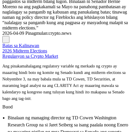
paggastos sa midterm bilang tugon. Binalaan ni Senador Bernie
Moreno na ang pagkakamali sa Mayo na panahong pambatasan ay
naglalagay sa panganib ng kabuuan ang panukalang batas; tinawag
naman ng policy director ng Fireblocks ang lehislasyon bilang
“nalalagay sa panganib kung ang pagpasa ay masyadong malapit sa
midterm elections.”
2026-04-09
Pinagmulan
:
crypto.news
Batas sa Kalinawan
2026 Midterm Elections
Regulasyon sa Crypto Market
Ang pinakamahalagang regulatory variable ng merkado ng crypto ay
maaaring hindi boto ng komite ng Senado kundi ang midterm elections sa
Nobyembre 3, na may babala mula sa TD Cowen, TD Securities, at
maraming legal analyst na ang CLARITY Act ay maaaring mawala sa
kalendaryo ng kongreso nang tuluyan kung hindi ito makapasa sa Senado
bago ang tag-init.
Buod
Binalaan ng managing director ng TD Cowen Washington
Research Group na si Jaret Seiberg sa isang paalala noong Enero
na maaaring pigilan ng mga Democrat sa Senado ang suporta