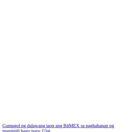
Gumugol ng dalawang taon ang BitMEX sa paghahanap ng
mamimili bago isara: Ulat