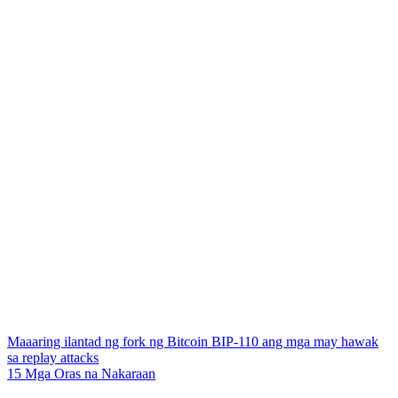
Maaaring ilantad ng fork ng Bitcoin BIP-110 ang mga may hawak
sa replay attacks
15 Mga Oras na Nakaraan