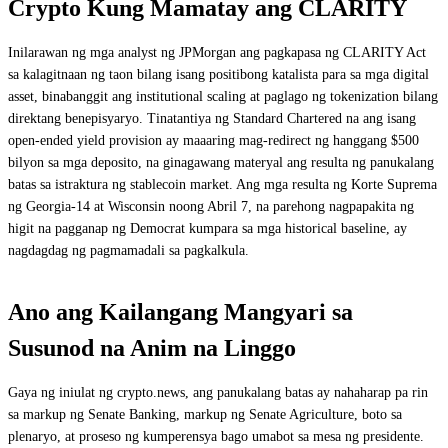
Crypto Kung Mamatay ang CLARITY
Inilarawan ng mga analyst ng JPMorgan ang pagkapasa ng CLARITY Act
sa kalagitnaan ng taon bilang isang positibong katalista para sa mga digital
asset, binabanggit ang institutional scaling at paglago ng tokenization bilang
direktang benepisyaryo. Tinatantiya ng Standard Chartered na ang isang
open-ended yield provision ay maaaring mag-redirect ng hanggang $500
bilyon sa mga deposito, na ginagawang materyal ang resulta ng panukalang
batas sa istraktura ng stablecoin market. Ang mga resulta ng Korte Suprema
ng Georgia-14 at Wisconsin noong Abril 7, na parehong nagpapakita ng
higit na pagganap ng Democrat kumpara sa mga historical baseline, ay
nagdagdag ng pagmamadali sa pagkalkula.
Ano ang Kailangang Mangyari sa
Susunod na Anim na Linggo
Gaya ng iniulat ng crypto.news, ang panukalang batas ay nahaharap pa rin
sa markup ng Senate Banking, markup ng Senate Agriculture, boto sa
plenaryo, at proseso ng kumperensya bago umabot sa mesa ng presidente.