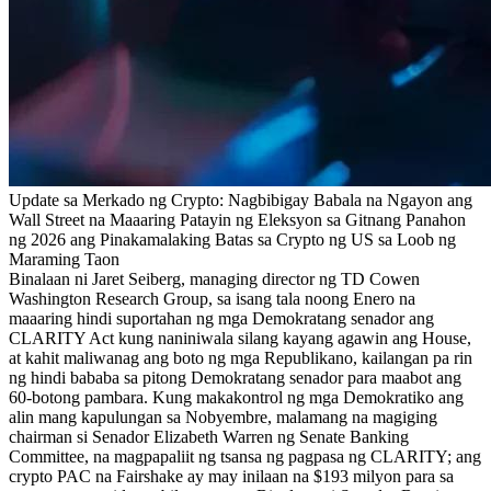
Update sa Merkado ng Crypto: Nagbibigay Babala na Ngayon ang
Wall Street na Maaaring Patayin ng Eleksyon sa Gitnang Panahon
ng 2026 ang Pinakamalaking Batas sa Crypto ng US sa Loob ng
Maraming Taon
Binalaan ni Jaret Seiberg, managing director ng TD Cowen
Washington Research Group, sa isang tala noong Enero na
maaaring hindi suportahan ng mga Demokratang senador ang
CLARITY Act kung naniniwala silang kayang agawin ang House,
at kahit maliwanag ang boto ng mga Republikano, kailangan pa rin
ng hindi bababa sa pitong Demokratang senador para maabot ang
60-botong pambara. Kung makakontrol ng mga Demokratiko ang
alin mang kapulungan sa Nobyembre, malamang na magiging
chairman si Senador Elizabeth Warren ng Senate Banking
Committee, na magpapaliit ng tsansa ng pagpasa ng CLARITY; ang
crypto PAC na Fairshake ay may inilaan na $193 milyon para sa