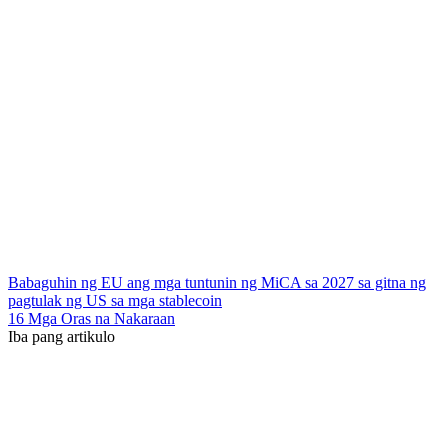
Babaguhin ng EU ang mga tuntunin ng MiCA sa 2027 sa gitna ng
pagtulak ng US sa mga stablecoin
16 Mga Oras na Nakaraan
Iba pang artikulo