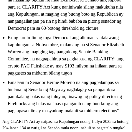
para sa CLARITY Act kung naniniwala silang makukuha nila
ang Kapulungan, at maging ang buong boto ng Republican ay
nangangailangan pa rin ng hindi bababa sa pitong senador ng
Democrat para sa 60-botong threshold ng cloture
Kung kontrolin ng mga Democrat ang alinman sa dalawang
kapulungan sa Nobyembre, malamang na si Senador Elizabeth
Warren ang magiging tagapangulo ng Senate Banking
Committee, na nagpapahirap sa pagkapasa ng CLARITY; ang
crypto PAC Fairshake ay may $193 milyon na inilaan para sa
paggastos sa midterm bilang tugon
Binalaan ni Senador Bernie Moreno na ang pagpalampas sa
bintana ng Senado ng Mayo ay naglalagay sa panganib sa
panukalang batas nang tuluyan; tinawag ng policy director ng
Fireblocks ang batas na "nasa panganib nang buo kung ang
pagkapasa nito ay masyadong malapit sa midterm elections"
Ang CLARITY Act ay naipasa sa Kapulungan noong Hulyo 2025 sa botong
294 laban 134 at natigil sa Senado mula noon, nahuli sa pagtatalo tungkol