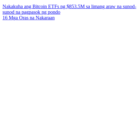
Nakakuha ang Bitcoin ETFs ng $853.5M sa limang araw na sunod-
sunod na pagpasok ng pondo
16 Mga Oras na Nakaraan