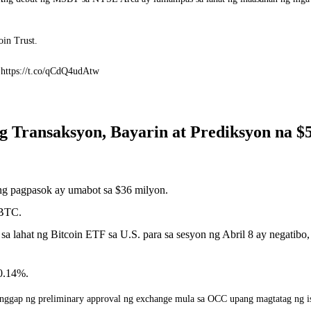
oin Trust.
s. https://t.co/qCdQ4udAtw
 Transaksyon, Bayarin at Prediksyon na $5
ng pagpasok ay umabot sa $36 milyon.
0 BTC.
a lahat ng Bitcoin ETF sa U.S. para sa sesyon ng Abril 8 ay negatib
0.14%.
nggap ng preliminary approval ng exchange mula sa OCC upang magtatag ng is