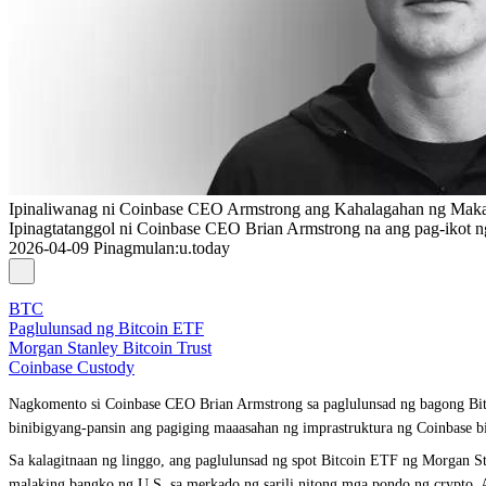
Ipinaliwanag ni Coinbase CEO Armstrong ang Kahalagahan ng Maka
Ipinagtatanggol ni Coinbase CEO Brian Armstrong na ang pag-ikot ng 
2026-04-09
Pinagmulan
:
u.today
BTC
Paglulunsad ng Bitcoin ETF
Morgan Stanley Bitcoin Trust
Coinbase Custody
Nagkomento si Coinbase CEO Brian Armstrong sa paglulunsad ng bagong Bitc
binibigyang-pansin ang pagiging maaasahan ng imprastruktura ng Coinbase b
Sa kalagitnaan ng linggo, ang paglulunsad ng spot Bitcoin ETF ng Morgan S
malaking bangko ng U.S. sa merkado ng sarili nitong mga pondo ng crypto