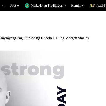
Spot
Merkado ng Prediksyon
Kumita
TradFi
saysayang Paglulunsad ng Bitcoin ETF ng Morgan Stanley