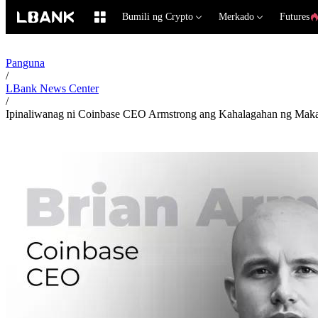
Bumili ng Crypto
Merkado
Futures
Panguna
/
LBank News Center
/
Ipinaliwanag ni Coinbase CEO Armstrong ang Kahalagahan ng Maka