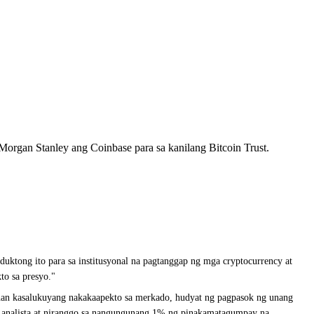
Morgan Stanley ang Coinbase para sa kanilang Bitcoin Trust.
tong ito para sa institusyonal na pagtanggap ng mga cryptocurrency at
to sa presyo."
uhan kasalukuyang nakakaapekto sa merkado, hudyat ng pagpasok ng unang
 analista at niranggo sa nangungunang 1% ng pinakamatagumpay na