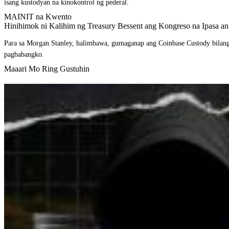
isang kustodyan na kinokontrol ng pederal.
MAINIT na Kwento
Hinihimok ni Kalihim ng Treasury Bessent ang Kongreso na Ipasa a
Para sa Morgan Stanley, halimbawa, gumaganap ang Coinbase Custody bilan
pagbabangko.
Maaari Mo Ring Gustuhin