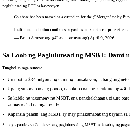
paglulunsad ng ETF sa kasaysayan.
Coinbase has been named as a custodian for the @MorganStanley Bitc
Institutional adoption continues, regardless of short term price effect
— Brian Armstrong (@brian_armstrong) April 9, 2026
Sa Loob ng Paglulunsad ng MSBT: Dami ng
Tungkol sa mga numero:
Umabot sa $34 milyon ang dami ng transaksyon, habang ang neto
Upang suportahan ang pondo, nakakuha na ang istruktura ng 43
Sa kabila ng tagumpay ng MSBT, ang pangkalahatang pigura para s
sa mas mahal na mga pondo.
Kapansin-pansin, ang MSBT ay may pinakamababang bayarin sa 
Sa pagpapatuloy sa Coinbase, ang paglulunsad ng MSBT ay kasabay ng pagta