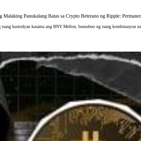
ng Malaking Panukalang Batas sa Crypto Beterano ng Ripple: Permanen
g isang kustodyan kasama ang BNY Mellon, bumubuo ng isang kombinasyon na p