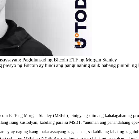
saysayang Paglulunsad ng Bitcoin ETF ng Morgan Stanley
presyo ng Bitcoin ay hindi ang pangunahing salik habang pinipili ng 
oin ETF ng Morgan Stanley (MSBT), binigyang-diin ang kahalagahan ng produk
ilang isang kustodyan, kabilang para sa MSBT, "anuman ang panandaliang epek
tanley ay naging isang makasaysayang kaganapan, sa kabila ng lahat ng kagul
. Ang debut ng MSBT sa NYSE Arca ay lumampas sa lahat ng inaasahan ng mga