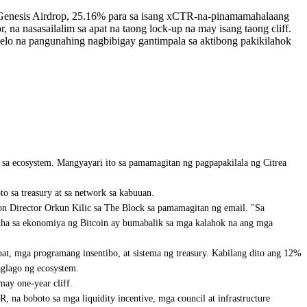
 Genesis Airdrop, 25.16% para sa isang xCTR-na-pinamamahalaang
na nasasailalim sa apat na taong lock-up na may isang taong cliff.
delo na pangunahing nagbibigay gantimpala sa aktibong pakikilahok
 sa ecosystem. Mangyayari ito sa pamamagitan ng pagpapakilala ng Citrea
 sa treasury at sa network sa kabuuan.
ion Director Orkun Kilic sa The Block sa pamamagitan ng email. "Sa
ikha sa ekonomiya ng Bitcoin ay bumabalik sa mga kalahok na ang mga
t, mga programang insentibo, at sistema ng treasury. Kabilang dito ang 12%
aglago ng ecosystem.
ay one-year cliff.
 na boboto sa mga liquidity incentive, mga council at infrastructure