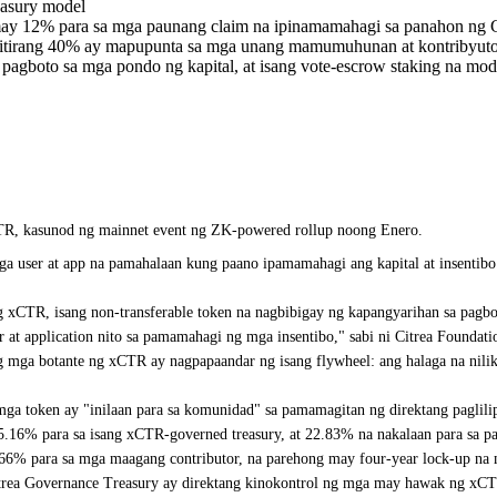
reasury model
 may 12% para sa mga paunang claim na ipinamamahagi sa panahon ng
atitirang 40% ay mapupunta sa mga unang mamumuhunan at kontribyutor, 
 pagboto sa mga pondo ng kapital, at isang vote-escrow staking na mo
 CTR, kasunod ng mainnet event ng ZK-powered rollup noong Enero.
ga user at app na pamahalaan kung paano ipamamahagi ang kapital at insentibo
CTR, isang non-transferable token na nagbibigay ng kapangyarihan sa pagboto
r at application nito sa pamamahagi ng mga insentibo," sabi ni Citrea Foundat
g mga botante ng xCTR ay nagpapaandar ng isang flywheel: ang halaga na nil
 token ay "inilaan para sa komunidad" sa pamamagitan ng direktang paglilipa
5.16% para sa isang xCTR-governed treasury, at 22.83% na nakalaan para sa p
.66% para sa mga maagang contributor, na parehong may four-year lock-up na m
itrea Governance Treasury ay direktang kinokontrol ng mga may hawak ng xCTR,