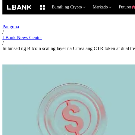
Bumili ng Crypto
Merkado
Futures
Panguna
/
LBank News Center
/
Inilunsad ng Bitcoin scaling layer na Citrea ang CTR token at dual t