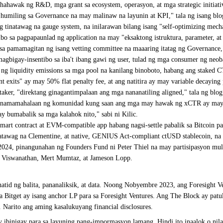
hahawak ng R&D, mga grant sa ecosystem, operasyon, at mga strategic initiati
umiling sa Governance na may malinaw na layunin at KPI," tala ng isang blo
g tinatawag na gauge system, na inilarawan bilang isang "self-optimizing me
bo sa pagpapaunlad ng application na may "eksaktong istruktura, parameter, at
sa pamamagitan ng isang vetting committee na maaaring itatag ng Governance,"
agbigay-insentibo sa iba't ibang gawi ng user, tulad ng mga consumer ng neoba
g liquidity emissions sa mga pool na kanilang binoboto, habang ang staked CTR
nt exits" ay may 50% flat penalty fee, at ang natitira ay may variable decayi
aker, "direktang ginagantimpalaan ang mga nananatiling aligned," tala ng blog
 na pinamamahalaan ng komunidad kung saan ang mga may hawak ng xCTR ay may 
ay bumabalik sa mga kalahok nito," sabi ni Kilic.
rt contract at EVM-compatible app habang nagsi-settle pabalik sa Bitcoin par
natawag na Clementine, at native, GENIUS Act-compliant ctUSD stablecoin, na
4, pinangunahan ng Founders Fund ni Peter Thiel na may partisipasyon mula sa
kil Viswanathan, Mert Mumtaz, at Jameson Lopp.
tid ng balita, pananaliksik, at data. Noong Nobyembre 2023, ang Foresight Ve
Bitget ay isang anchor LP para sa Foresight Ventures. Ang The Block ay pat
Narito ang aming kasalukuyang financial disclosures.
 ibinigay para sa layuning pang-impormasyon lamang. Hindi ito inaalok o nil