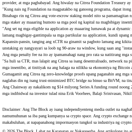
provider, at mga pagbabayad. Ang hiwalay na Citrea Foundation Treasury ay 
"Kung nais ng Foundation na magpatakbo ng ganoong programa, dapat itong h
Binabago rin ng Citrea ang vote-escrow staking model nito sa pamamagitan n
mga staker ay maaaring bumoto sa mga pool ng kapital na magbibigay insenti
"Ang set ng mga eligible na application ay maaaring lumawak pa at dynamic 
lamang magbigay-gantimpala sa mga partikular na application, kundi upang m
Kapansin-pansin, tanging ang xCTR na ginamit sa pagboto lamang ang kikita n
unstaking ay nangyayari sa loob ng 90-araw na window, kung saan ang "insta
Ang mga penalty fee na ito ay ipamamahagi nang pro rata sa natitirang mga st
"Sa huli sa CTR, mas lalapit ang Citrea sa isang desentralisado, network
mga insentibo, at tinitiyak na ang halaga na nilikha sa ekonomiya ng Bitcoin 
Gumagamit ang Citrea ng zero-knowledge proofs upang paganahin ang mga sma
naglabas din ng isang trust-minimized BTC bridge na binuo sa BitVM, na ti
Ang Chainway ay nakalikom ng $14 milyong Series A funding round noong 202
mga indibidwal na investor tulad nina Erik Voorhees, Balaji Srinivasan, Ni
Disclaimer: Ang The Block ay isang independiyenteng media outlet na naghaha
namumuhunan sa iba pang kumpanya sa crypto space. Ang crypto exchange na 
makabuluhan, at napapanahong impormasyon tungkol sa industriya ng crypto. 
© 2026 The Block. Lahat ng Karapatan ay Nakareserba. Ang artikulong ito ay