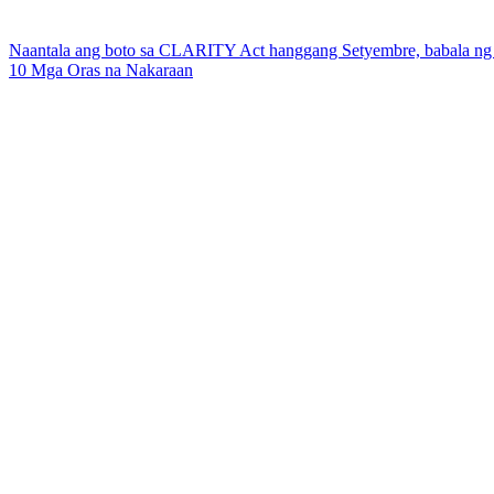
Naantala ang boto sa CLARITY Act hanggang Setyembre, babala ng
10 Mga Oras na Nakaraan