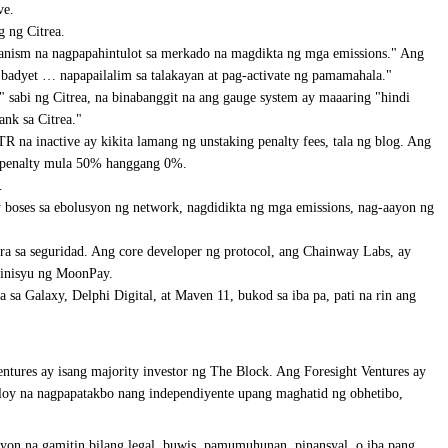
ve.
g ng Citrea.
chanism na nagpapahintulot sa merkado na magdikta ng mga emissions." Ang
 badyet … napapailalim sa talakayan at pag-activate ng pamamahala."
 sabi ng Citrea, na binabanggit na ang gauge system ay maaaring "hindi
nk sa Citrea."
 na inactive ay kikita lamang ng unstaking penalty fees, tala ng blog. Ang
ng penalty mula 50% hanggang 0%.
.
boses sa ebolusyon ng network, nagdidikta ng mga emissions, nag-aayon ng
a sa seguridad. Ang core developer ng protocol, ang Chainway Labs, ay
 inisyu ng MoonPay.
 Galaxy, Delphi Digital, at Maven 11, bukod sa iba pa, pati na rin ang
ntures ay isang majority investor ng The Block. Ang Foresight Ventures ay
uloy na nagpapatakbo nang independiyente upang maghatid ng obhetibo,
ayon na gamitin bilang legal, buwis, pamumuhunan, pinansyal, o iba pang