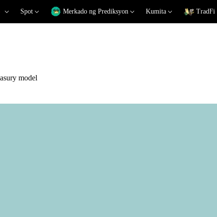
Spot
Merkado ng Prediksyon
Kumita
TradFi
reasury model