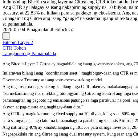
Inilunsad ng Bitcoin scaling layer na Citrea ang CTR token at dual t
Ang CTR ay ilalagay sa isang nakapirming supply na 10 bilyon, na
treasury, at 22.83% na inilaan para sa paglago ng ekosistema. Ang n
Ginagamit ng Citrea ang isang “gauge” na sistema upang idirekta ang
sa pamamahala.
2026-05-04
Pinagmulan
:
theblock.co
Bitcoin Layer 2
CTR Token
Tanggapan ng Pamamahala
Ang Bitcoin Layer 2 Citrea ay nagpakilala ng isang governance token, ang
Inilarawan bilang isang "coordination asset," magbibigay-daan ang CTR sa m
Governance Treasury at isang vote-escrow staking model.
Ang mga user na nag-stake ng kanilang mga CTR token ay makakatanggap ng x
"Sa mekanismong ito, direktang binibigyan ng Citrea ng kontrol ang mga use
pamamagitan ng pagboto ng emissions patungo sa mga partikular na pool, an
aksyon at pag-curate ang nagbigay-daan dito."
Ang CTR ay magkakaroon ng fixed supply na 10 bilyon, kung saan 60% ng mga
para sa mga paunang claim na ipinamahagi sa panahon ng Genesis Airdrop, 2
Ang natitirang 40% ay kinabibilangan ng 19.35% para sa mga investor at 20
Nagpapakilala rin ang Citrea ng isang dual treasury system, kung saan ang C