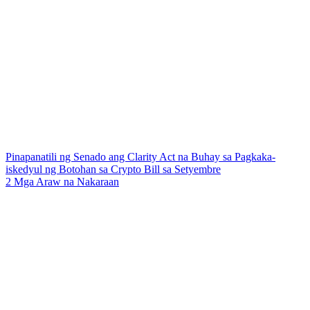
Pinapanatili ng Senado ang Clarity Act na Buhay sa Pagkaka-
iskedyul ng Botohan sa Crypto Bill sa Setyembre
2 Mga Araw na Nakaraan