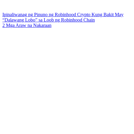
Ipinaliwanag ng Pinuno ng Robinhood Crypto Kung Bakit May
“Dalawang Lobo” sa Loob ng Robinhood Chain
2 Mga Araw na Nakaraan