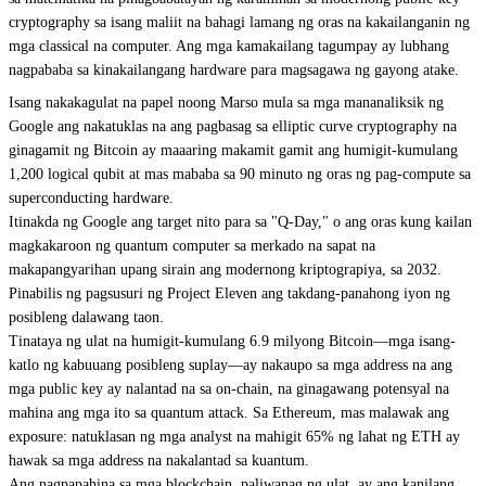
cryptography sa isang maliit na bahagi lamang ng oras na kakailanganin ng
mga classical na computer. Ang mga kamakailang tagumpay ay lubhang
nagpababa sa kinakailangang hardware para magsagawa ng gayong atake.
Isang
nakakagulat na papel noong Marso
mula sa mga mananaliksik ng
Google ang nakatuklas na ang pagbasag sa elliptic curve cryptography na
ginagamit ng Bitcoin ay maaaring makamit gamit ang humigit-kumulang
1,200 logical qubit at mas mababa sa 90 minuto ng oras ng pag-compute sa
superconducting hardware.
Itinakda ng Google ang target nito para sa "
Q-Day
," o ang oras kung kailan
magkakaroon ng quantum computer sa merkado na sapat na
makapangyarihan upang sirain ang modernong kriptograpiya, sa 2032.
Pinabilis ng pagsusuri ng Project Eleven ang takdang-panahong iyon ng
posibleng dalawang taon.
Tinataya ng ulat na humigit-kumulang 6.9 milyong Bitcoin—mga isang-
katlo ng kabuuang posibleng suplay—ay nakaupo sa mga address na ang
mga public key ay nalantad na sa on-chain, na ginagawang potensyal na
mahina ang mga ito sa quantum attack. Sa Ethereum, mas malawak ang
exposure: natuklasan ng mga analyst na mahigit 65% ng lahat ng ETH ay
hawak sa mga address na nakalantad sa kuantum.
Ang nagpapahina sa mga blockchain, paliwanag ng ulat, ay ang kanilang