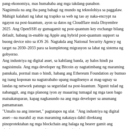
pang-ekonomiya, mas humahaba ang mga takdang-panahon.
Nagsimula na ang iba pang bahagi ng mundo ng teknolohiya sa paggalaw.
Mahigit kalahati ng lahat ng trapiko sa web ng tao ay naka-encrypt na
ngayon na post-kuantum, ayon sa datos ng Cloudflare mula Disyembre
2025. Ang OpenSSH ay gumagamit ng post-quantum key exchange bilang
default, habang in-enable ng Apple ang hybrid post-quantum support sa
buong device nito sa iOS 26. Nagtakda ang National Security Agency ng
target na 2030–2033 para sa kumpletong migrasyon sa lahat ng sistema ng
gobyerno.
Ang industriya ng digital asset, sa kabilang banda, ay halos hindi pa
nagsisimula. Ang mga developer ng Bitcoin ay nagtatimbang ng
maraming
panukala
, pormal man o hindi, habang ang Ethereum Foundation ay bumuo
ng isang koponan na nagtatrabaho upang magdisenyo at mag-ugnay sa
landas ng network patungo sa seguridad na post-kuantum. Ngunit tulad ng
nabanggit, ang mga planong iyon ay maaaring tumagal ng mga taon bago
maisakatuparan, kapag nagkasundo na ang mga developer sa anumang
pamamaraan.
"Umalis na ang internet," pagtatapos ng ulat. "Ang industriya ng digital
asset—na marahil ay mas maraming nakataya dahil direktang
pinoprotektahan ng mga blockchain ang halaga ng bearer gamit ang