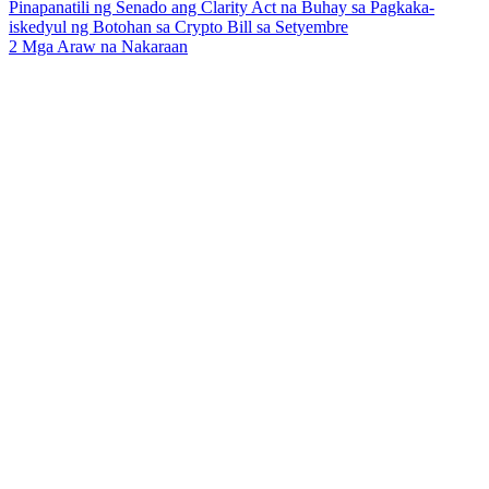
Pinapanatili ng Senado ang Clarity Act na Buhay sa Pagkaka-
iskedyul ng Botohan sa Crypto Bill sa Setyembre
2 Mga Araw na Nakaraan