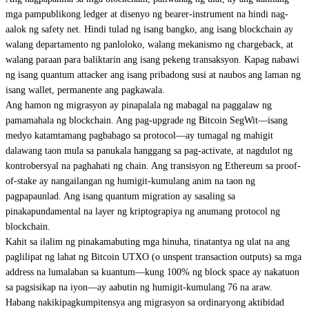
mga pampublikong ledger at disenyo ng bearer-instrument na hindi nag-
aalok ng safety net. Hindi tulad ng isang bangko, ang isang blockchain ay
walang departamento ng panloloko, walang mekanismo ng chargeback, at
walang paraan para baliktarin ang isang pekeng transaksyon. Kapag nabawi
ng isang quantum attacker ang isang pribadong susi at naubos ang laman ng
isang wallet, permanente ang pagkawala.
Ang hamon ng migrasyon ay pinapalala ng mabagal na paggalaw ng
pamamahala ng blockchain. Ang pag-upgrade ng Bitcoin SegWit—isang
medyo katamtamang pagbabago sa protocol—ay tumagal ng mahigit
dalawang taon mula sa panukala hanggang sa pag-activate, at nagdulot ng
kontrobersyal na paghahati ng chain. Ang transisyon ng Ethereum sa proof-
of-stake ay nangailangan ng humigit-kumulang anim na taon ng
pagpapaunlad. Ang isang quantum migration ay sasaling sa
pinakapundamental na layer ng kriptograpiya ng anumang protocol ng
blockchain.
Kahit sa ilalim ng pinakamabuting mga hinuha, tinatantya ng ulat na ang
paglilipat ng lahat ng Bitcoin UTXO (o unspent transaction outputs) sa mga
address na lumalaban sa kuantum—kung 100% ng block space ay nakatuon
sa pagsisikap na iyon—ay aabutin ng humigit-kumulang 76 na araw.
Habang nakikipagkumpitensya ang migrasyon sa ordinaryong aktibidad