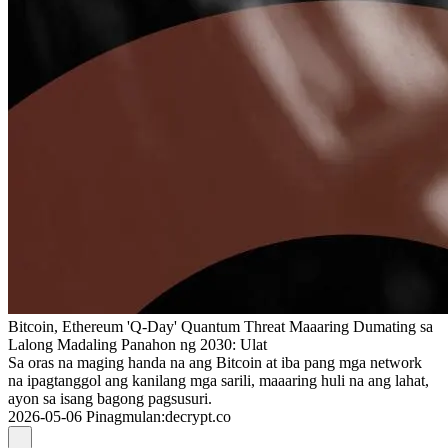
Bitcoin, Ethereum 'Q-Day' Quantum Threat Maaaring Dumating sa
Lalong Madaling Panahon ng 2030: Ulat
Sa oras na maging handa na ang Bitcoin at iba pang mga network
na ipagtanggol ang kanilang mga sarili, maaaring huli na ang lahat,
ayon sa isang bagong pagsusuri.
2026-05-06
Pinagmulan
:
decrypt.co