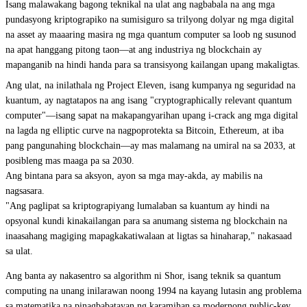
Isang malawakang bagong teknikal na ulat ang nagbabala na ang mga
pundasyong kriptograpiko na sumisiguro sa trilyong dolyar ng mga digital
na asset ay maaaring masira ng mga quantum computer sa loob ng susunod
na apat hanggang pitong taon—at ang industriya ng blockchain ay
mapanganib na hindi handa para sa transisyong kailangan upang makaligtas.
Ang
ulat
, na inilathala ng Project Eleven, isang kumpanya ng seguridad na
kuantum, ay nagtatapos na ang isang "cryptographically relevant quantum
computer"—isang sapat na makapangyarihan upang i-crack ang mga digital
na lagda ng elliptic curve na nagpoprotekta sa
Bitcoin
,
Ethereum
, at iba
pang pangunahing blockchain—ay mas malamang na umiral na sa 2033, at
posibleng mas maaga pa sa 2030.
Ang bintana para sa aksyon, ayon sa mga may-akda, ay mabilis na
nagsasara.
"Ang paglipat sa kriptograpiyang lumalaban sa kuantum ay hindi na
opsyonal kundi kinakailangan para sa anumang sistema ng blockchain na
inaasahang magiging mapagkakatiwalaan at ligtas sa hinaharap," nakasaad
sa ulat.
Ang banta ay nakasentro sa algorithm ni Shor, isang teknik sa quantum
computing na unang inilarawan noong 1994 na kayang lutasin ang problema
sa matematika na pinagbabatayan ng karamihan sa modernong public-key