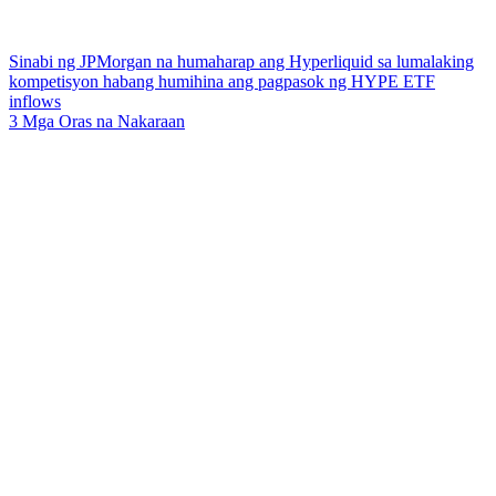
Sinabi ng JPMorgan na humaharap ang Hyperliquid sa lumalaking
kompetisyon habang humihina ang pagpasok ng HYPE ETF
inflows
3 Mga Oras na Nakaraan