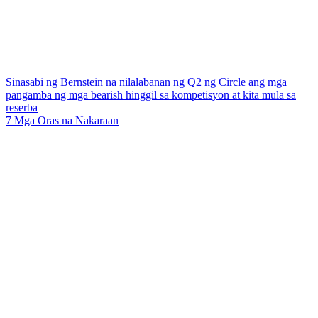
Sinasabi ng Bernstein na nilalabanan ng Q2 ng Circle ang mga
pangamba ng mga bearish hinggil sa kompetisyon at kita mula sa
reserba
7 Mga Oras na Nakaraan