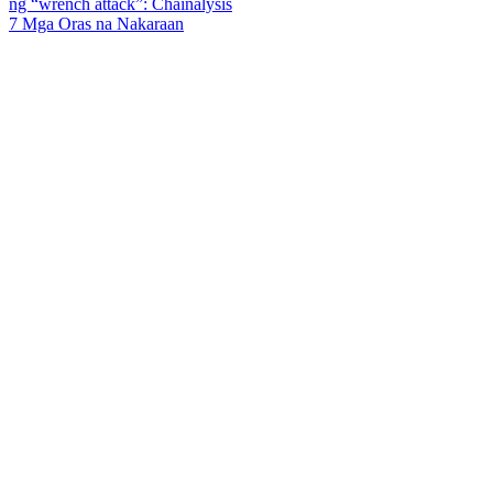
ng “wrench attack”: Chainalysis
7 Mga Oras na Nakaraan