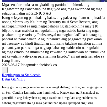
Mga senador mula sa magkabilang partido, hinihimok ang
Kagawaran ng Pananalapi na itaguyod ang mga awtoridad ng mga
estado sa ilalim ng GENIUS Act
Isang seksyon ng panukalang batas, ang paksa ng liham na ipinadala
noong Martes kay Kalihim ng Treasury na si Scott Bessent, ang
nagpapahintulot sa mga nagpapalabas ng stablecoin na may $10
bilyon o mas mababa na regulahin ng mga estado basta ang mga
patakaran ng estado ay "substansyal na magkatulad" sa itinatag ng
pederal na pamahalaan. Ang ipinanukalang paggawa ng patakaran
ng Treasury ay hindi tinugunan ang isang takdang panahon at mga
pamantayan para sa mga nagpapalabas ng stablecoin na regulahin
ng mga estado, na lumilikha ng kawalan ng kalinawan na "lumilikha
ng kawalang-katiyakan para sa mga Estado," ani ng mga senador sa
isang liham.
2026-06-17
Pinagmulan
:
theblock.co
Regulasyon sa Stablecoin
Batas GENIUS
Isang grupo ng mga senador mula sa magkabilang partido, sa pangunguna
ni Sen. Cynthia Lummis, ang humimok sa Kagawaran ng Pananalapi na
panatilihin ang kakayahan ng mga estado na i-regulate ang stablecoins
habang nagsusulat ito ng mga panuntunan upang ipatupad ang isang