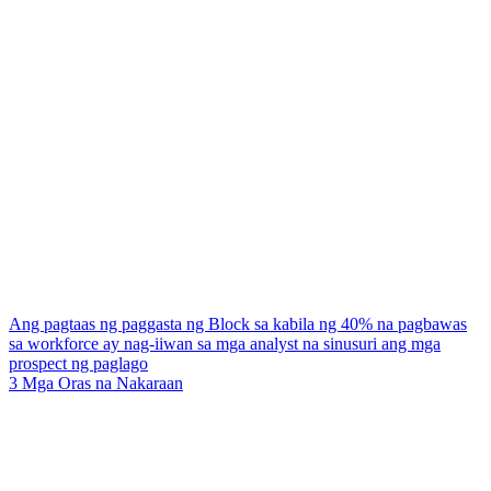
Ang pagtaas ng paggasta ng Block sa kabila ng 40% na pagbawas
sa workforce ay nag-iiwan sa mga analyst na sinusuri ang mga
prospect ng paglago
3 Mga Oras na Nakaraan