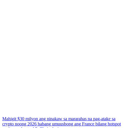
Mahigit $30 milyon ang ninakaw sa mararahas na pag-atake sa
crypto noong 2026 habang umuusbong ang France bilang hotspot