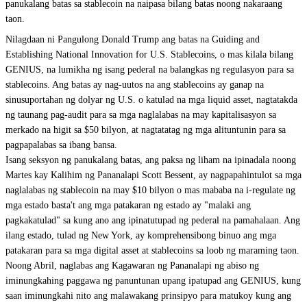
panukalang batas sa stablecoin na naipasa bilang batas noong nakaraang
taon.
Nilagdaan ni Pangulong Donald Trump ang batas na Guiding and
Establishing National Innovation for U.S. Stablecoins, o mas kilala bilang
GENIUS, na lumikha ng isang pederal na balangkas ng regulasyon para sa
stablecoins. Ang batas ay nag-uutos na ang
stablecoins ay ganap na
sinusuportahan ng dolyar ng U.S. o katulad na mga liquid asset, nagtatakda
ng taunang pag-audit para sa mga naglalabas na may kapitalisasyon sa
merkado na higit sa $50 bilyon, at nagtatatag ng mga alituntunin para sa
pagpapalabas sa ibang bansa.
Isang seksyon ng panukalang batas, ang paksa ng liham na ipinadala noong
Martes kay
Kalihim ng Pananalapi Scott Bessent, ay nagpapahintulot sa mga
naglalabas ng stablecoin na may $10 bilyon o mas mababa na i-regulate ng
mga estado basta't ang mga patakaran ng estado ay "malaki ang
pagkakatulad" sa kung ano ang ipinatutupad ng pederal na pamahalaan. Ang
ilang estado, tulad ng New York, ay komprehensibong binuo ang mga
patakaran para sa mga digital asset at stablecoins sa loob ng maraming taon.
Noong Abril, naglabas ang Kagawaran ng Pananalapi ng abiso ng
iminungkahing paggawa ng panuntunan upang ipatupad ang GENIUS, kung
saan iminungkahi nito ang
malawakang prinsipyo para matukoy kung ang