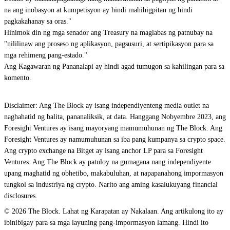
na ang inobasyon at kumpetisyon ay hindi mahihigpitan ng hindi
pagkakahanay sa oras."
Hinimok din ng mga senador ang Treasury na maglabas ng patnubay na
"nililinaw ang proseso ng aplikasyon, pagsusuri, at sertipikasyon para sa
mga rehimeng pang-estado."
Ang Kagawaran ng Pananalapi ay hindi agad tumugon sa kahilingan para sa
komento.
Disclaimer: Ang The Block ay isang independiyenteng media outlet na
naghahatid ng balita, pananaliksik, at data. Hanggang Nobyembre 2023, ang
Foresight Ventures ay isang mayoryang mamumuhunan ng The Block. Ang
Foresight Ventures ay namumuhunan sa iba pang kumpanya sa crypto space.
Ang crypto exchange na Bitget ay isang anchor LP para sa Foresight
Ventures. Ang The Block ay patuloy na gumagana nang independiyente
upang maghatid ng obhetibo, makabuluhan, at napapanahong impormasyon
tungkol sa industriya ng crypto. Narito ang aming kasalukuyang financial
disclosures.
© 2026 The Block. Lahat ng Karapatan ay Nakalaan. Ang artikulong ito ay
ibinibigay para sa mga layuning pang-impormasyon lamang. Hindi ito