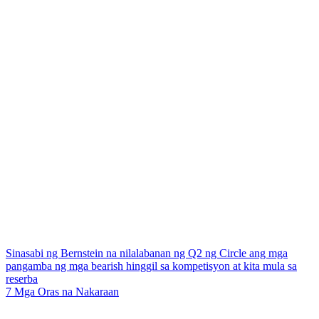
Sinasabi ng Bernstein na nilalabanan ng Q2 ng Circle ang mga
pangamba ng mga bearish hinggil sa kompetisyon at kita mula sa
reserba
7 Mga Oras na Nakaraan