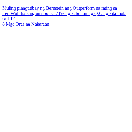
Muling pinagtitibay ng Bernstein ang Outperform na rating sa
TeraWulf habang umabot sa 71% ng kabuuan ng Q2 ang kita mula
sa HPC
8 Mga Oras na Nakaraan