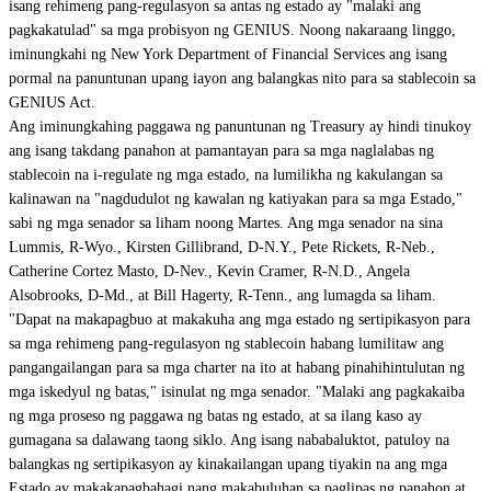
isang rehimeng pang-regulasyon sa antas ng estado ay "malaki ang
pagkakatulad" sa mga probisyon ng GENIUS. Noong nakaraang linggo,
iminungkahi ng New York Department of Financial Services ang isang
pormal na panuntunan upang iayon ang balangkas nito para sa stablecoin sa
GENIUS Act.
Ang iminungkahing paggawa ng panuntunan ng Treasury ay hindi tinukoy
ang isang takdang panahon at pamantayan para sa mga naglalabas ng
stablecoin na i-regulate ng mga estado, na lumilikha ng kakulangan sa
kalinawan na "nagdudulot ng kawalan ng katiyakan para sa mga Estado,"
sabi ng mga senador sa liham noong Martes. Ang mga senador na sina
Lummis, R-Wyo., Kirsten Gillibrand, D-N.Y., Pete Rickets, R-Neb.,
Catherine Cortez Masto, D-Nev., Kevin Cramer, R-N.D., Angela
Alsobrooks, D-Md., at Bill Hagerty, R-Tenn., ang lumagda sa liham.
"Dapat na makapagbuo at makakuha ang mga estado ng sertipikasyon para
sa mga rehimeng pang-regulasyon ng stablecoin habang lumilitaw ang
pangangailangan para sa mga charter na ito at habang pinahihintulutan ng
mga iskedyul ng batas," isinulat ng mga senador. "Malaki ang pagkakaiba
ng mga proseso ng paggawa ng batas ng estado, at sa ilang kaso ay
gumagana sa dalawang taong siklo. Ang isang nababaluktot, patuloy na
balangkas ng sertipikasyon ay kinakailangan upang tiyakin na ang mga
Estado ay makakapagbahagi nang makabuluhan sa paglipas ng panahon at