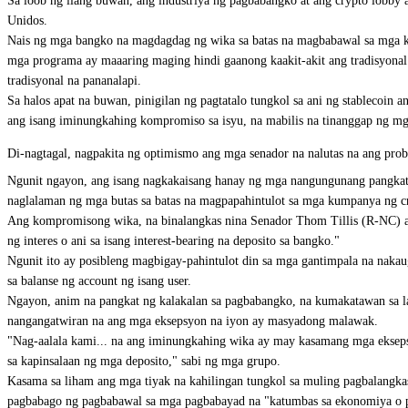
Sa loob ng ilang buwan, ang industriya ng pagbabangko at ang crypto lobby a
Unidos.
Nais ng mga bangko na magdagdag ng wika sa batas na magbabawal sa mga kum
mga programa ay maaaring maging hindi gaanong kaakit-akit ang tradisyonal
tradisyonal na pananalapi.
Sa halos apat na buwan, pinigilan ng pagtatalo tungkol sa ani ng stablecoi
ang isang iminungkahing kompromiso sa isyu, na mabilis na tinanggap ng mga
Di-nagtagal, nagpakita ng optimismo ang mga senador na nalutas na ang probl
Ngunit ngayon, ang isang nagkakaisang hanay ng mga nangungunang pangkat 
naglalaman ng mga butas sa batas na magpapahintulot sa mga kumpanya ng cr
Ang kompromisong wika, na binalangkas nina Senador Thom Tillis (R-NC) a
ng interes o ani sa isang interest-bearing na deposito sa bangko."
Ngunit ito ay posibleng magbigay-pahintulot din sa mga gantimpala na naka
sa balanse ng account ng isang user.
Ngayon, anim na pangkat ng kalakalan sa pagbabangko, na kumakatawan sa l
nangangatwiran na ang mga eksepsyon na iyon ay masyadong malawak.
"Nag-aalala kami... na ang iminungkahing wika ay may kasamang mga ekseps
sa kapinsalaan ng mga deposito," sabi ng mga grupo.
Kasama sa liham ang mga tiyak na kahilingan tungkol sa muling pagbalangka
pagbabago ng pagbabawal sa mga pagbabayad na "katumbas sa ekonomiya o pa