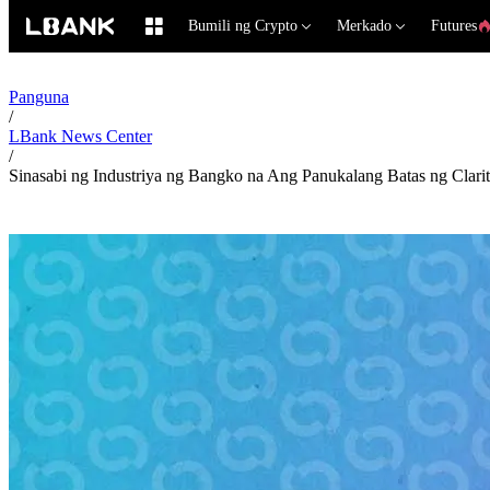
Bumili ng Crypto
Merkado
Futures
Panguna
/
LBank News Center
/
Sinasabi ng Industriya ng Bangko na Ang Panukalang Batas ng Clarit