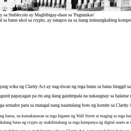
y sa Stablecoin ay Magbibigay-daan sa 'Pagtatakas'
 sa batas ukol sa crypto, ay natapos na sa isang iminungkahing komp
 wika ng Clarity Act ay nag-iiwan ng mga butas sa batas hinggil sa 
gunit papayagan pa rin ang ilang gantimpala na nakaugnay sa balanse 
enador para sa matagal nang naantalang boto ng komite sa Clarity 
ng bansa, na kumakatawan sa mga higante ng Wall Street at maging sa mga b
alang batas ng crypto ay makikinabang sa mga kumpanya ng digital assets at 