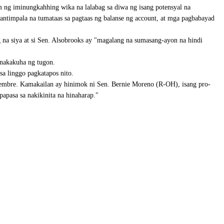
m ng iminungkahhing wika na lalabag sa diwa ng isang potensyal na
timpala na tumataas sa pagtaas ng balanse ng account, at mga pagbabayad
 na siya at si Sen. Alsobrooks ay "magalang na sumasang-ayon na hindi
 nakakuha ng tugon.
sa linggo pagkatapos nito.
embre. Kamakailan ay hinimok ni Sen. Bernie Moreno (R-OH), isang pro-
apasa sa nakikinita na hinaharap."