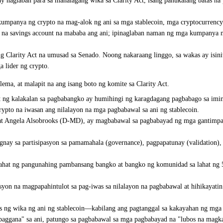
y naglaban para sa mahalagang wika sa Clarity Act, isang panukalang batas na
panya ng crypto na mag-alok ng ani sa mga stablecoin, mga cryptocurrency n
 na savings account na mababa ang ani; ipinaglaban naman ng mga kumpanya n
n ang Clarity Act na umusad sa Senado. Noong nakaraang linggo, sa wakas ay i
 lider ng crypto.
ema, at malapit na ang isang boto ng komite sa Clarity Act.
ng kalakalan sa pagbabangko ay humihingi ng karagdagang pagbabago sa imin
ypto na iwasan ang nilalayon na mga pagbabawal sa ani ng stablecoin.
t Angela Alsobrooks (D-MD), ay magbabawal sa pagbabayad ng mga gantimpala
ugnay sa partisipasyon sa pamamahala (governance), pagpapatunay (validation)
ahat ng pangunahing pambansang bangko at bangko ng komunidad sa lahat ng 5
yon na magpapahintulot sa pag-iwas sa nilalayon na pagbabawal at hihikayat
s ng wika ng ani ng stablecoin—kabilang ang pagtanggal sa kakayahan ng mga
ggana" sa ani, patungo sa pagbabawal sa mga pagbabayad na "lubos na magkat