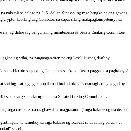
 pormal na magpapahintulot sa karamihan ng aktibidad ng crypto sa Estados
a nakatali sa halaga ng U.S. dollar. Sinasabi ng mga bangko na ang gayong
g crypto, kabilang ang Coinbase, na dapat silang makipagkumpetensya sa
siniwalat ng dalawang pangunahing mambabatas sa Senate Banking Committee
ungkahing wika, na nangangatwiran na ang kasalukuyang draft ay
 sa stablecoin sa paraang "katumbas sa ekonomiya o paggana sa pagbabayad
, at staking—at mga gantimpala na kinakalkula sa pamamagitan ng pagtukoy
0 estado, ang sumulat ng liham sa Senate Banking Committee na
in ang mga customer na maghawak at magparami ng mga balanse ng stablecoin
 gantimpala na tumukoy sa mga balanse ng account sa anumang paraan, at
ulad" sa ani.