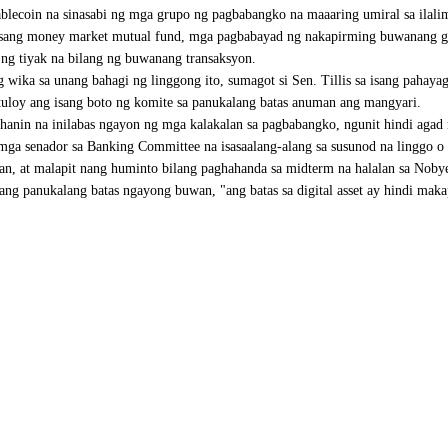
blecoin na sinasabi ng mga grupo ng pagbabangko na maaaring umiral sa ilali
sang money market mutual fund, mga pagbabayad ng nakapirming buwanang gan
 ng tiyak na bilang ng buwanang transaksyon.
ika sa unang bahagi ng linggong ito, sumagot si Sen. Tillis sa isang pahayag
oy ang isang boto ng komite sa panukalang batas anuman ang mangyari.
hanin na inilabas ngayon ng mga kalakalan sa pagbabangko, ngunit hindi agad
mga senador sa Banking Committee na isasaalang-alang sa susunod na linggo o 
n, at malapit nang huminto bilang paghahanda sa midterm na halalan sa Noby
 panukalang batas ngayong buwan, "ang batas sa digital asset ay hindi makap