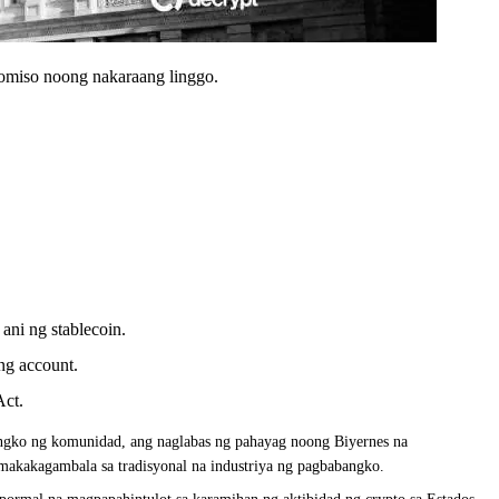
romiso noong nakaraang linggo.
ani ng stablecoin.
ng account.
Act.
angko ng komunidad, ang naglabas ng pahayag noong Biyernes na
makakagambala sa tradisyonal na industriya ng pagbabangko.