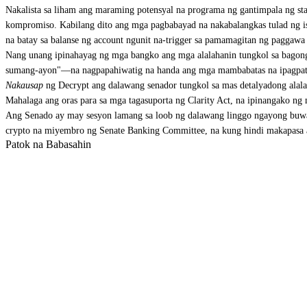
Nakalista sa liham ang maraming potensyal na programa ng gantimpala ng sta
kompromiso. Kabilang dito ang mga pagbabayad na nakabalangkas tulad ng i
na batay sa balanse ng account ngunit na-trigger sa pamamagitan ng paggawa
Nang unang ipinahayag ng mga bangko ang mga alalahanin tungkol sa bagong w
sumang-ayon"—na nagpapahiwatig na handa ang mga mambabatas na ipagpatul
Nakausap
ng Decrypt ang dalawang senador tungkol sa mas detalyadong alala
Mahalaga ang oras para sa mga tagasuporta ng Clarity Act, na ipinangako ng 
Ang Senado ay may sesyon lamang sa loob ng dalawang linggo ngayong buwa
crypto na miyembro ng Senate Banking Committee, na kung hindi makapasa ang
Patok na Babasahin