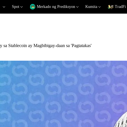
Spot
Merkado ng Prediksyon
Kumita
TradFi
y sa Stablecoin ay Magbibigay-daan sa 'Pagtatakas'