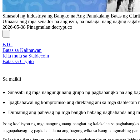
Sinasabi ng Industriya ng Bangko na Ang Panukalang Batas ng Clarit
Umaasa ang mga senador na ang isyu, na matagal nang naging sagabal
2026-05-08
Pinagmulan
:
decrypt.co
BTC
Batas sa Kalinawan
Kita mula sa Stablecoin
Batas sa Crypto
Sa maikli
Sinasabi ng mga nangungunang grupo ng pagbabangko na ang bagong
Ipagbabawal ng kompromiso ang direktang ani sa mga stablecoin n
Dumating ang pahayag ng mga bangko habang naghahanda ang mga s
Isang koalisyon ng mga nangungunang pangkat ng kalakalan sa pagbabangko 
nagpapahayag ng pagkabahala na ang bagong wika sa isang pangunahing panuk