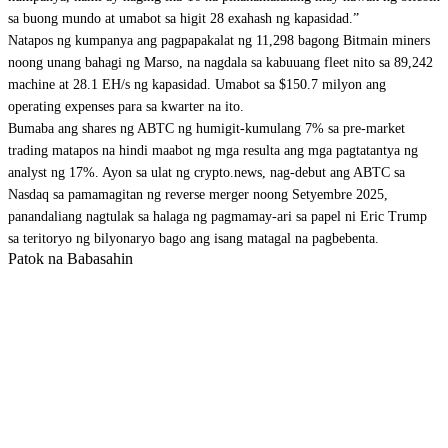
sa buong mundo at umabot sa higit 28 exahash ng kapasidad.”
Natapos ng kumpanya ang pagpapakalat ng 11,298 bagong Bitmain miners
noong unang bahagi ng Marso, na nagdala sa kabuuang fleet nito sa 89,242
machine at 28.1 EH/s ng kapasidad. Umabot sa $150.7 milyon ang
operating expenses para sa kwarter na ito.
Bumaba ang shares ng ABTC ng humigit-kumulang 7% sa pre-market
trading matapos na hindi maabot ng mga resulta ang mga pagtatantya ng
analyst ng 17%. Ayon sa ulat ng crypto.news, nag-debut ang ABTC sa
Nasdaq sa pamamagitan ng reverse merger noong Setyembre 2025,
panandaliang nagtulak sa halaga ng pagmamay-ari sa papel ni Eric Trump
sa teritoryo ng bilyonaryo bago ang isang matagal na pagbebenta.
Patok na Babasahin