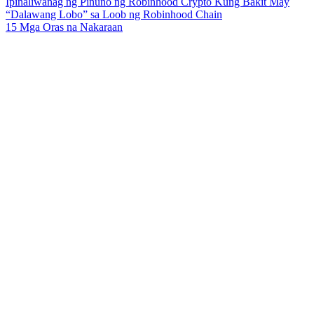
Ipinaliwanag ng Pinuno ng Robinhood Crypto Kung Bakit May
“Dalawang Lobo” sa Loob ng Robinhood Chain
15 Mga Oras na Nakaraan