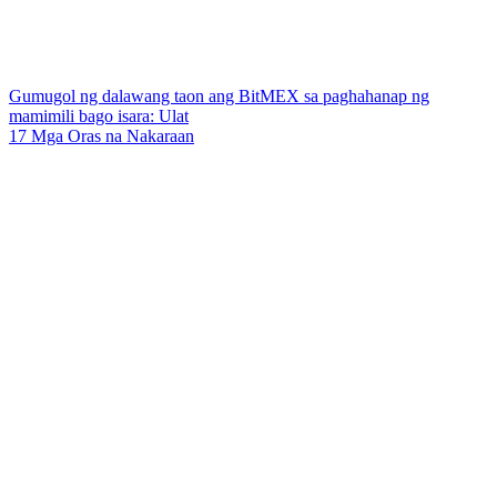
Gumugol ng dalawang taon ang BitMEX sa paghahanap ng
mamimili bago isara: Ulat
17 Mga Oras na Nakaraan