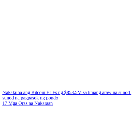
Nakakuha ang Bitcoin ETFs ng $853.5M sa limang araw na sunod-
sunod na pagpasok ng pondo
17 Mga Oras na Nakaraan