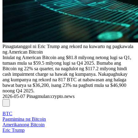
Pinagtatanggol ni Eric Trump ang rekord na kuwarto ng pagkawala
ng American Bitcoin
Iniulat ng American Bitcoin ang $81.8 milyong netong lugi sa Q1,
tumaas mula sa $59.5 milyong lugi sa Q4 2025. Bumaba ang
Bitcoin ng 22% sa quarter, na nagdulot ng $117.2 milyong hindi
cash impairment charge sa hawak ng kumpanya. Nakapaghukay
ang kumpanya ng rekord na 817 BTC at nabawasan ang halaga
bawat barya sa $36,200, isang 23% na pagbuti mula sa $46,900
noong Q4 2025.
2026-05-07
Pinagmulan
:
crypto.news
BTC
Pagmimina ng Bitcoin
Amerikanong Bitcoin
Eric Trump