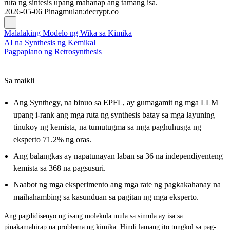
ruta ng sintesis upang mahanap ang tamang isa.
2026-05-06
Pinagmulan
:
decrypt.co
Malalaking Modelo ng Wika sa Kimika
AI na Synthesis ng Kemikal
Pagpaplano ng Retrosynthesis
Sa maikli
Ang Synthegy, na binuo sa EPFL, ay gumagamit ng mga LLM
upang i-rank ang mga ruta ng synthesis batay sa mga layuning
tinukoy ng kemista, na tumutugma sa mga paghuhusga ng
eksperto 71.2% ng oras.
Ang balangkas ay napatunayan laban sa 36 na independiyenteng
kemista sa 368 na pagsusuri.
Naabot ng mga eksperimento ang mga rate ng pagkakahanay na
maihahambing sa kasunduan sa pagitan ng mga eksperto.
Ang pagdidisenyo ng isang molekula mula sa simula ay isa sa
pinakamahirap na problema ng kimika. Hindi lamang ito tungkol sa pag-