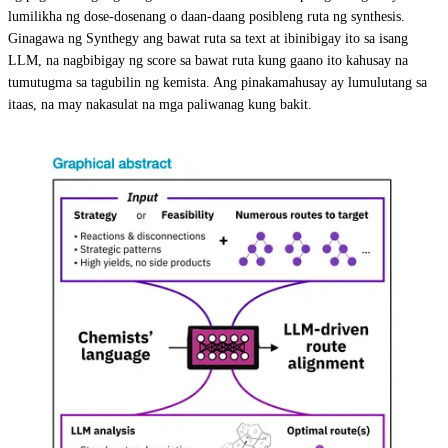
lumilikha ng dose-dosenang o daan-daang posibleng ruta ng synthesis.
Ginagawa ng Synthegy ang bawat ruta sa text at ibinibigay ito sa isang
LLM, na nagbibigay ng score sa bawat ruta kung gaano ito kahusay na
tumutugma sa tagubilin ng kemista. Ang pinakamahusay ay lumulutang sa
itaas, na may nakasulat na mga paliwanag kung bakit.