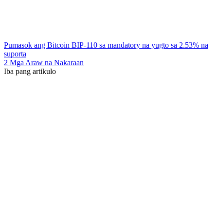
Pumasok ang Bitcoin BIP-110 sa mandatory na yugto sa 2.53% na
suporta
2 Mga Araw na Nakaraan
Iba pang artikulo