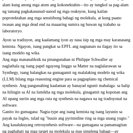
alam kung anong mga atom ang kokonektahin—ito ay tungkol sa pag-alam
ng tamang pagkakasunud-sunod ng mga reaksyon, kung kailan
poprotektahan ang mga sensitibong bahagi ng molekula, at kung paano
iwasan ang mga dead end na maaaring sumira ng buwan ng trabaho sa
laboratoryo.
Ayon sa tradisyon, ang kaalamang iyon ay nasa isip ng mga may karanasang
kemista. Ngayon, isang pangkat sa EPFL ang nagnanais na ilagay ito sa
isang modelo ng wika.
Ang mga mananaliksik na pinangunahan ni Philippe Schwaller ay
naglathala ng isang papel ngayong linggo sa Matter na naglalarawan sa
Synthegy, isang balangkas na gumagamit ng malalaking modelo ng wika
(LLM) bilang mga reasoning engine para sa pagpaplano ng chemical
synthesis. Ang pangunahing kaalaman ay banayad ngunit mahalaga: sa halip
na hilingin sa AI na lumikha ng mga molekula, ginagamit ng koponan ang
AI upang suriin ang mga ruta ng synthesis na nagawa na ng tradisyonal na
software.
Ganito ito gumagana: Nagta-type ang isang kemista ng isang layunin sa
payak na Ingles, tulad ng "buuin ang pyrimidine ring sa mga unang yugto."
Ang kasalukuyang retrosynthesis software—na gumagana sa pamamagitan
ng paghahati ng mga target na molekula sa mas simpleng bahagi—ay