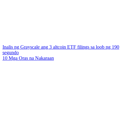
Inalis ng Grayscale ang 3 altcoin ETF filings sa loob ng 190
segundo
10 Mga Oras na Nakaraan