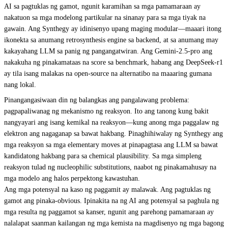
AI sa pagtuklas ng gamot, ngunit karamihan sa mga pamamaraan ay
nakatuon sa mga modelong partikular na sinanay para sa mga tiyak na
gawain. Ang Synthegy ay idinisenyo upang maging modular—maaari itong
ikonekta sa anumang retrosynthesis engine sa backend, at sa anumang may
kakayahang LLM sa panig ng pangangatwiran. Ang Gemini-2.5-pro ang
nakakuha ng pinakamataas na score sa benchmark, habang ang DeepSeek-r1
ay tila isang malakas na open-source na alternatibo na maaaring gumana
nang lokal.
Pinangangasiwaan din ng balangkas ang pangalawang problema:
pagpapaliwanag ng mekanismo ng reaksyon. Ito ang tanong kung bakit
nangyayari ang isang kemikal na reaksyon—kung anong mga paggalaw ng
elektron ang nagaganap sa bawat hakbang. Pinaghihiwalay ng Synthegy ang
mga reaksyon sa mga elementary moves at pinapagtasa ang LLM sa bawat
kandidatong hakbang para sa chemical plausibility. Sa mga simpleng
reaksyon tulad ng nucleophilic substitutions, naabot ng pinakamahusay na
mga modelo ang halos perpektong kawastuhan.
Ang mga potensyal na kaso ng paggamit ay malawak. Ang pagtuklas ng
gamot ang pinaka-obvious. Ipinakita na ng AI ang potensyal sa paghula ng
mga resulta ng paggamot sa kanser, ngunit ang parehong pamamaraan ay
nalalapat saanman kailangan ng mga kemista na magdisenyo ng mga bagong