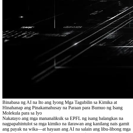
Binabasa ng AI na Ito ang Iyong Mga Tagubilin sa Kimika at
Hinahanap ang Pinakamahusay na Paraan para Bumuo ng Isang
Molekula para sa Iyo
Nakatayo ang mga mananaliksik sa EPFL ng isang balangkas na
nagpapahintulot sa mga kimiko na ilarawan ang kanilang nais gamit
ang payak na wika—at hayaan ang AI na salain ang libu-libong mga