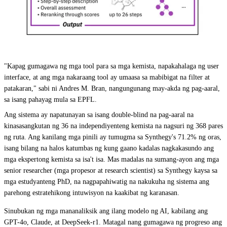
"Kapag gumagawa ng mga tool para sa mga kemista, napakahalaga ng user
interface, at ang mga nakaraang tool ay umaasa sa mabibigat na filter at
patakaran," sabi ni Andres M. Bran, nangungunang may-akda ng pag-aaral,
sa isang pahayag mula sa EPFL.
Ang sistema ay napatunayan sa isang double-blind na pag-aaral na
kinasasangkutan ng 36 na independiyenteng kemista na nagsuri ng 368 pares
ng ruta. Ang kanilang mga pinili ay tumugma sa Synthegy's 71.2% ng oras,
isang bilang na halos katumbas ng kung gaano kadalas nagkakasundo ang
mga ekspertong kemista sa isa't isa. Mas madalas na sumang-ayon ang mga
senior researcher (mga propesor at research scientist) sa Synthegy kaysa sa
mga estudyanteng PhD, na nagpapahiwatig na nakukuha ng sistema ang
parehong estratehikong intuwisyon na kaakibat ng karanasan.
Sinubukan ng mga mananaliksik ang ilang modelo ng AI, kabilang ang
GPT-4o, Claude, at DeepSeek-r1. Matagal nang gumagawa ng progreso ang