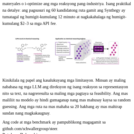
materyales o i-optimize ang mga reaksyong pang-industriya. Isang praktikal
na detalye: ang pagsusuri ng 60 kandidatong ruta gamit ang Synthegy ay
tumatagal ng humigit-kumulang 12 minuto at nagkakahalaga ng humigit-
kumulang $2–3 sa mga API fee.
Kinikilala ng papel ang kasalukuyang mga limitasyon. Minsan ay maling
nababasa ng mga LLM ang direksyon ng isang reaksyon sa representasyon
nito sa text, na nagreresulta sa maling mga pagtaya sa feasibility. Ang mas
maliliit na modelo ay hindi gumaganap nang mas mahusay kaysa sa random
guessing. Ang mga ruta na mas mahaba sa 20 hakbang ay mas mahirap
sundan nang magkakaugnay.
Ang code at mga benchmark ay pampublikong magagamit sa
github.com/schwallergroup/steer.