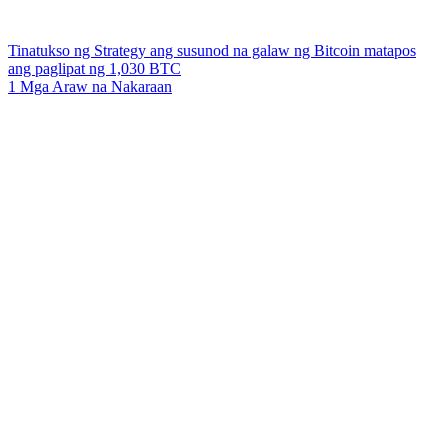
Tinatukso ng Strategy ang susunod na galaw ng Bitcoin matapos
ang paglipat ng 1,030 BTC
1 Mga Araw na Nakaraan