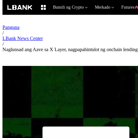
Bumili ng Crypto
Merkado
Futures
Panguna
/
LBank News Center
/
Naglunsad ang Aave sa X Layer, nagpapahintulot ng onchain lendi