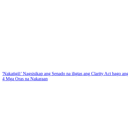
'Nakatigil:' Nagsisikap ang Senado na iligtas ang Clarity Act bago a
4 Mga Oras na Nakaraan