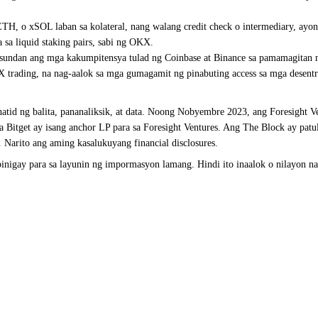
SOL laban sa kolateral, nang walang credit check o intermediary, ayon sa
sa liquid staking pairs, sabi ng OKX.
undan ang mga kakumpitensya tulad ng Coinbase at Binance sa pamamagitan 
trading, na nag-aalok sa mga gumagamit ng pinabuting access sa mga desentr
tid ng balita, pananaliksik, at data. Noong Nobyembre 2023, ang Foresight Ve
 Bitget ay isang anchor LP para sa Foresight Ventures. Ang The Block ay pat
Narito ang aming kasalukuyang financial disclosures.
inigay para sa layunin ng impormasyon lamang. Hindi ito inaalok o nilayon na