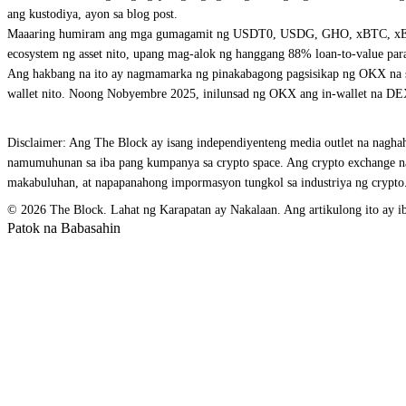
ang kustodiya, ayon sa blog post.
Maaaring humiram ang mga gumagamit ng USDT0, USDG, GHO, xBTC, xETH, o x
ecosystem ng asset nito, upang mag-alok ng hanggang 88% loan-to-value para 
Ang hakbang na ito ay nagmamarka ng pinakabagong pagsisikap ng OKX na s
wallet nito. Noong Nobyembre 2025, inilunsad ng OKX ang in-wallet na DEX 
Disclaimer: Ang The Block ay isang independiyenteng media outlet na naghaha
namumuhunan sa iba pang kumpanya sa crypto space. Ang crypto exchange na
makabuluhan, at napapanahong impormasyon tungkol sa industriya ng crypto. 
© 2026 The Block. Lahat ng Karapatan ay Nakalaan. Ang artikulong ito ay ib
Patok na Babasahin