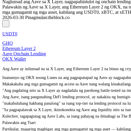
Naglunsad ang Aave sa X Layer, nagpapahintulot ng onchain lendi
Palawakin ng Aave sa X Layer, ang Ethereum Layer 2 ng OKX, na na
mga gumagamit ng mga asset, kabilang ang USDT0, xBTC, at xETH, 
2026-03-30
Pinagmulan
:
theblock.co
USDT0
GHO
Ethereum Layer 2
Aave Onchain Lending
OKX Wallet
Ang Aave ay inilunsad na sa X Layer, ang Ethereum Layer 2 na binuo ng c
Inanunsyo ng OKX noong Lunes na ang pagpapatupad ng Aave ay nagpapahintu
Makakakuha ang mga gumagamit ng access sa Aave nang walang kinakailangan
"Ang pagdating nito sa X Layer ay nagdadala ng parehong battle-tested na im
Ang Aave, isang pangunahing DeFi lending protocol, ay nakakita ng humigi
"makabuluhang hakbang pasulong" sa isang top-tier na lending protocol na l
"Sa pagpapalawak sa X Layer, ikinokonekta ng Aave ang liquidity nito sa is
Kulechov, tagapagtatag ng Aave Labs, sa isang pahayag na ibinahagi sa The B
Palawakin ang Tsart
Partikular, maaaring magbigay ang mga gumagamit ng mga asset — kabil