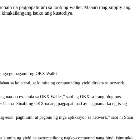
chain na pagpapahiram sa loob ng wallet. Maaari mag-supply ang
inakailangang isuko ang kustodiya.
sa mga gumagamit ng OKX Wallet.
n sa kolateral, at kumita ng compounding yield direkta sa network.
tang naa-access mula sa OKX Wallet," sabi ng OKX sa isang blog post.
 DeFiLlama. Sinabi ng OKX na ang pagpapatupad ay nagmamarka ng isang
ag-earn, paghiram, at pagbuo ng mga aplikasyon sa network," sabi ni Stani
umita ng yield na awtomatikong nagko-compound nang hindi isinusuko