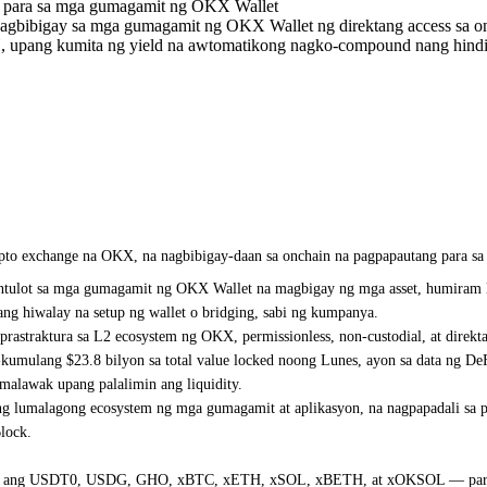
ng para sa mga gumagamit ng OKX Wallet
gbibigay sa mga gumagamit ng OKX Wallet ng direktang access sa on
upang kumita ng yield na awtomatikong nagko-compound nang hindi k
rypto exchange na OKX, na nagbibigay-daan sa onchain na pagpapautang para 
lot sa mga gumagamit ng OKX Wallet na magbigay ng mga asset, humiram laba
g hiwalay na setup ng wallet o bridging, sabi ng kumpanya.
prastraktura sa L2 ecosystem ng OKX, permissionless, non-custodial, at direk
t-kumulang $23.8 bilyon sa total value locked noong Lunes, ayon sa data ng
umalawak upang palalimin ang liquidity.
ang lumalagong ecosystem ng mga gumagamit at aplikasyon, na nagpapadali sa p
lock.
ang ang USDT0, USDG, GHO, xBTC, xETH, xSOL, xBETH, at xOKSOL — para k