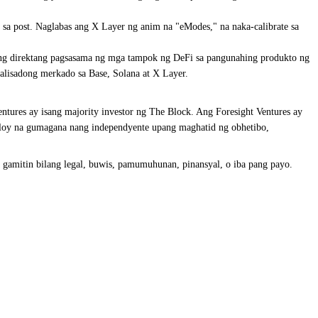
 post. Naglabas ang X Layer ng anim na "eModes," na naka-calibrate sa
ng direktang pagsasama ng mga tampok ng DeFi sa pangunahing produkto ng
alisadong merkado sa Base, Solana at X Layer.
ntures ay isang majority investor ng The Block. Ang Foresight Ventures ay
uloy na gumagana nang independyente upang maghatid ng obhetibo,
 gamitin bilang legal, buwis, pamumuhunan, pinansyal, o iba pang payo.