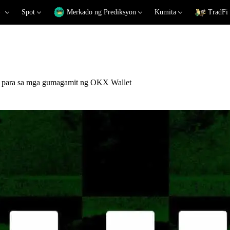
Spot
Merkado ng Prediksyon
Kumita
TradFi
ng para sa mga gumagamit ng OKX Wallet