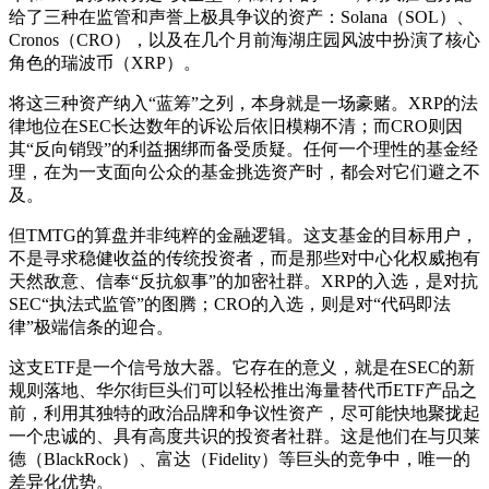
给了三种在监管和声誉上极具争议的资产：Solana（SOL）、
Cronos（CRO），以及在几个月前海湖庄园风波中扮演了核心
角色的瑞波币（XRP）。
将这三种资产纳入“蓝筹”之列，本身就是一场豪赌。XRP的法
律地位在SEC长达数年的诉讼后依旧模糊不清；而CRO则因
其“反向销毁”的利益捆绑而备受质疑。任何一个理性的基金经
理，在为一支面向公众的基金挑选资产时，都会对它们避之不
及。
但TMTG的算盘并非纯粹的金融逻辑。这支基金的目标用户，
不是寻求稳健收益的传统投资者，而是那些对中心化权威抱有
天然敌意、信奉“反抗叙事”的加密社群。XRP的入选，是对抗
SEC“执法式监管”的图腾；CRO的入选，则是对“代码即法
律”极端信条的迎合。
这支ETF是一个信号放大器。它存在的意义，就是在SEC的新
规则落地、华尔街巨头们可以轻松推出海量替代币ETF产品之
前，利用其独特的政治品牌和争议性资产，尽可能快地聚拢起
一个忠诚的、具有高度共识的投资者社群。这是他们在与贝莱
德（BlackRock）、富达（Fidelity）等巨头的竞争中，唯一的
差异化优势。