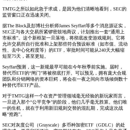
TMTG之所以如此急于求成，是因为他们清晰地看到，SEC的
监管窗口正在迅速关闭。
据The Block及彭博社分析师James Seyffart等多个消息源证实，
SEC正与各大交易所紧锣密鼓地商议，计划推出一套“通用上
市标准”。这个新框架一旦落地，将彻底改变游戏规则。它将
允许交易所自行批准和上架那些符合预设标准（如市值、流动
性、去中心化程度等）的ETF，审批时间可能从240天大幅缩
短至75天，甚至更短。
Seyffart预测，这一新规最早可能在今年秋季前实施。届时，
替代币ETF的“闸门”将被彻底打开。可以预见，拥有庞大合规
团队和分销网络的资本巨鳄，将会在一夜之间向市场倾倒数十
种替代币ETF产品。
对于TMTG这样一个在资产管理领域毫无经验的新玩家而言，
一旦进入那个“公平竞争”的阶段，他们几乎毫无胜算。他们唯
一的生机，就在于利用新旧规则交替的混乱期，完成这次战
略“抢跑”。
SEC对灰度公司（Grayscale）多币种加密ETF（GDLC）的处