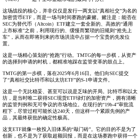
这场战役的核心，并非仅仅是发行一两支以“真相社交”为名的
加密货币ETF，而是一场与时间赛跑的豪赌。赌注是：能否在
SEC为替代币（Altcoin）ETF建立一套全新的、高效的“通用
上市标准”之前，利用现行的、缓慢而繁琐的旧规则“抢先上
车”，从而在即将到来的市场洪流中占据一个宝贵的先发位
置。
这是一场精心策划的“抢跑”行动。TMTG的每一步棋，从资产
的选择到申请的时机，都精准地踩在监管变革的鼓点上。
TMTG的第一步棋，落在2025年6月16日。他们向SEC提交
了“真相社交比特币和以太坊ETF”的S-1申请文件。
这是一个无比稳妥、甚至可以说是乏味的开局。比特币和以太
坊，是当时唯二获得SEC现货ETF绿灯的加密资产，拥有清晰
的监管判例和无可争议的市场地位。在现行的“19b-4”审批流
程下，尽管过程可能长达240天，但这样一个紧跟先例的产
品，其最终获批的确定性极高。
这支ETF就像一枚投入旧体系的“敲门砖”。它的目的不是为了
创新，也不是为了获取超额回报，而是在这场赛跑中获得一个