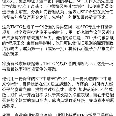
理方式，更是印证了这一窗口期的存在。SEC工作人员先是通
过“授权”批准了该基金，但很快又将其“暂停”，以便由委员会
进行全面审查。分析师们普遍认为，这表明SEC希望在批准任
何复杂的多资产基金之前，先将统一的框架最终确定下来。
这为TMTG创造了一个绝佳的博弈空间：在SEC专注于打磨新
规则、对个案审批犹豫不决的时刻，用一份充满争议但又紧扣
政治脉搏的申请去施加压力。他们的赌注是，在巨头们被新规
的“程序正义”束缚住手脚时，他们可以凭借旧规则的漏洞和政
治影响力，成为第一个（或第一批）将替代币篮子产品推向市
场的玩家。
将所有线索串联起来，TMTG的战略意图清晰无比：这是一场
与监管效率和市场竞争的赛跑。
他们用一份保守的ETF申请来“占位”，用一份激进的ETF申请
来“冲锋”，目标就是在SEC建立起新的、有序的、对所有人都
公平的赛道之前，提前冲过终点线。这支“加密蓝筹ETF”的成
败，或许从一开始就不取决于其长期的净值表现，而在于它能
否在那个短暂的窗口期内，成功点燃政治狂热，完成资本的原
始积累。
然而，商业的现实是冰冷的。现货比特币ETF市场早已是巨头