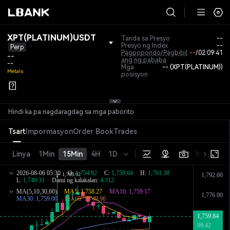
XPT(PLATINUM)USDT
Tanda sa Presyo
--
Presyo ng Index
--
Perp
Pagpopondo/Pagbibil
--
/
02:09:41
--
ang ng pababa
--
Mga
-- (XPT(PLATINUM))
Metals
posisyon
Hindi ka pa nagdaragdag sa mga paborito
Tsart
Impormasyon
Order Book
Trades
Linya
1Min
15Min
4H
1D
Huling pre