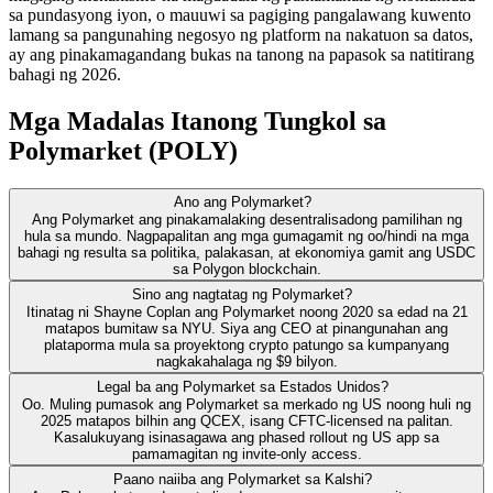
sa pundasyong iyon, o mauuwi sa pagiging pangalawang kuwento
lamang sa pangunahing negosyo ng platform na nakatuon sa datos,
ay ang pinakamagandang bukas na tanong na papasok sa natitirang
bahagi ng 2026.
Mga Madalas Itanong Tungkol sa
Polymarket (POLY)
Ano ang Polymarket?
Ang Polymarket ang pinakamalaking desentralisadong pamilihan ng
hula sa mundo. Nagpapalitan ang mga gumagamit ng oo/hindi na mga
bahagi ng resulta sa politika, palakasan, at ekonomiya gamit ang USDC
sa Polygon blockchain.
Sino ang nagtatag ng Polymarket?
Itinatag ni Shayne Coplan ang Polymarket noong 2020 sa edad na 21
matapos bumitaw sa NYU. Siya ang CEO at pinangunahan ang
plataporma mula sa proyektong crypto patungo sa kumpanyang
nagkakahalaga ng $9 bilyon.
Legal ba ang Polymarket sa Estados Unidos?
Oo. Muling pumasok ang Polymarket sa merkado ng US noong huli ng
2025 matapos bilhin ang QCEX, isang CFTC-licensed na palitan.
Kasalukuyang isinasagawa ang phased rollout ng US app sa
pamamagitan ng invite-only access.
Paano naiiba ang Polymarket sa Kalshi?