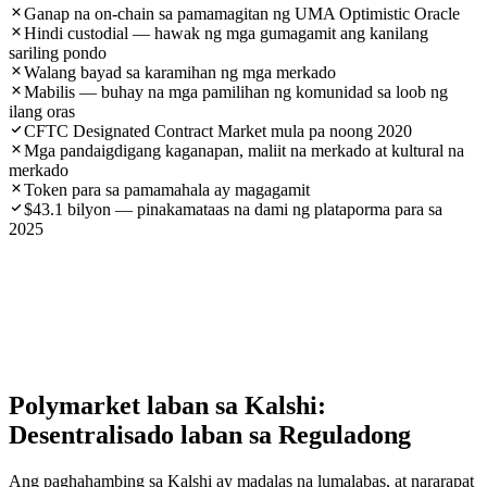
Ganap na on-chain sa pamamagitan ng UMA Optimistic Oracle
Hindi custodial — hawak ng mga gumagamit ang kanilang
sariling pondo
Walang bayad sa karamihan ng mga merkado
Mabilis — buhay na mga pamilihan ng komunidad sa loob ng
ilang oras
CFTC Designated Contract Market mula pa noong 2020
Mga pandaigdigang kaganapan, maliit na merkado at kultural na
merkado
Token para sa pamamahala ay magagamit
$43.1 bilyon — pinakamataas na dami ng plataporma para sa
2025
Polymarket laban sa Kalshi:
Desentralisado laban sa Reguladong
Ang paghahambing sa Kalshi ay madalas na lumalabas, at nararapat