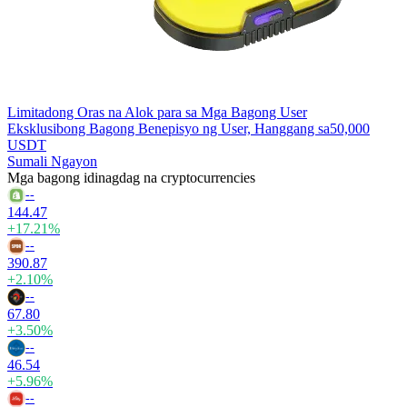
Limitadong Oras na Alok para sa Mga Bagong User
Eksklusibong Bagong Benepisyo ng User, Hanggang sa
50,000
USDT
Sumali Ngayon
Mga bagong idinagdag na cryptocurrencies
--
144.47
+17.21%
--
390.87
+2.10%
--
67.80
+3.50%
--
46.54
+5.96%
--