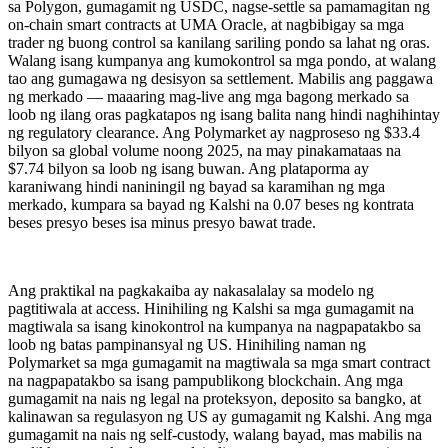
sa Polygon, gumagamit ng USDC, nagse-settle sa pamamagitan ng
on-chain smart contracts at UMA Oracle, at nagbibigay sa mga
trader ng buong control sa kanilang sariling pondo sa lahat ng oras.
Walang isang kumpanya ang kumokontrol sa mga pondo, at walang
tao ang gumagawa ng desisyon sa settlement. Mabilis ang paggawa
ng merkado — maaaring mag-live ang mga bagong merkado sa
loob ng ilang oras pagkatapos ng isang balita nang hindi naghihintay
ng regulatory clearance. Ang Polymarket ay nagproseso ng $33.4
bilyon sa global volume noong 2025, na may pinakamataas na
$7.74 bilyon sa loob ng isang buwan. Ang plataporma ay
karaniwang hindi naniningil ng bayad sa karamihan ng mga
merkado, kumpara sa bayad ng Kalshi na 0.07 beses ng kontrata
beses presyo beses isa minus presyo bawat trade.
Ang praktikal na pagkakaiba ay nakasalalay sa modelo ng
pagtitiwala at access. Hinihiling ng Kalshi sa mga gumagamit na
magtiwala sa isang kinokontrol na kumpanya na nagpapatakbo sa
loob ng batas pampinansyal ng US. Hinihiling naman ng
Polymarket sa mga gumagamit na magtiwala sa mga smart contract
na nagpapatakbo sa isang pampublikong blockchain. Ang mga
gumagamit na nais ng legal na proteksyon, deposito sa bangko, at
kalinawan sa regulasyon ng US ay gumagamit ng Kalshi. Ang mga
gumagamit na nais ng self-custody, walang bayad, mas mabilis na