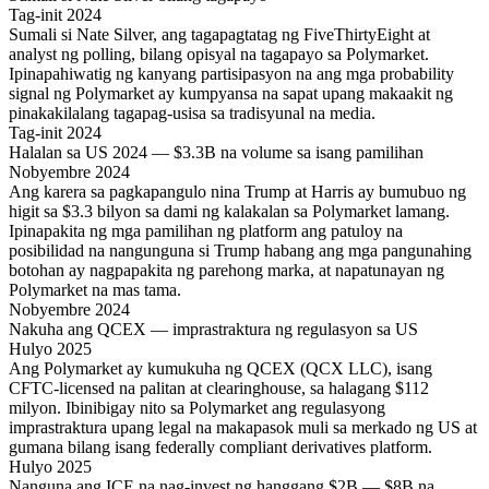
Tag-init 2024
Sumali si Nate Silver, ang tagapagtatag ng FiveThirtyEight at
analyst ng polling, bilang opisyal na tagapayo sa Polymarket.
Ipinapahiwatig ng kanyang partisipasyon na ang mga probability
signal ng Polymarket ay kumpyansa na sapat upang makaakit ng
pinakakilalang tagapag-usisa sa tradisyunal na media.
Tag-init 2024
Halalan sa US 2024 — $3.3B na volume sa isang pamilihan
Nobyembre 2024
Ang karera sa pagkapangulo nina Trump at Harris ay bumubuo ng
higit sa $3.3 bilyon sa dami ng kalakalan sa Polymarket lamang.
Ipinapakita ng mga pamilihan ng platform ang patuloy na
posibilidad na nangunguna si Trump habang ang mga pangunahing
botohan ay nagpapakita ng parehong marka, at napatunayan ng
Polymarket na mas tama.
Nobyembre 2024
Nakuha ang QCEX — imprastraktura ng regulasyon sa US
Hulyo 2025
Ang Polymarket ay kumukuha ng QCEX (QCX LLC), isang
CFTC-licensed na palitan at clearinghouse, sa halagang $112
milyon. Ibinibigay nito sa Polymarket ang regulasyong
imprastraktura upang legal na makapasok muli sa merkado ng US at
gumana bilang isang federally compliant derivatives platform.
Hulyo 2025
Nanguna ang ICE na nag-invest ng hanggang $2B — $8B na