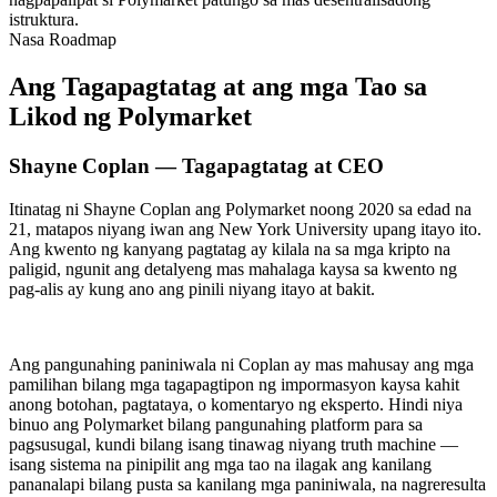
istruktura.
Nasa Roadmap
Ang Tagapagtatag at ang mga Tao sa
Likod ng Polymarket
Shayne Coplan — Tagapagtatag at CEO
Itinatag ni Shayne Coplan ang Polymarket noong 2020 sa edad na
21, matapos niyang iwan ang New York University upang itayo ito.
Ang kwento ng kanyang pagtatag ay kilala na sa mga kripto na
paligid, ngunit ang detalyeng mas mahalaga kaysa sa kwento ng
pag-alis ay kung ano ang pinili niyang itayo at bakit.
Ang pangunahing paniniwala ni Coplan ay mas mahusay ang mga
pamilihan bilang mga tagapagtipon ng impormasyon kaysa kahit
anong botohan, pagtataya, o komentaryo ng eksperto. Hindi niya
binuo ang Polymarket bilang pangunahing platform para sa
pagsusugal, kundi bilang isang tinawag niyang truth machine —
isang sistema na pinipilit ang mga tao na ilagak ang kanilang
pananalapi bilang pusta sa kanilang mga paniniwala, na nagreresulta