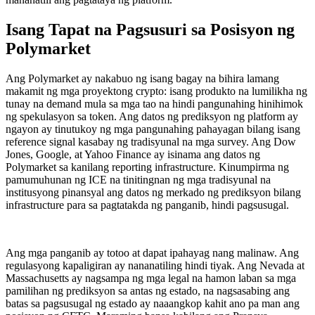
Isang Tapat na Pagsusuri sa Posisyon ng
Polymarket
Ang Polymarket ay nakabuo ng isang bagay na bihira lamang
makamit ng mga proyektong crypto: isang produkto na lumilikha ng
tunay na demand mula sa mga tao na hindi pangunahing hinihimok
ng spekulasyon sa token. Ang datos ng prediksyon ng platform ay
ngayon ay tinutukoy ng mga pangunahing pahayagan bilang isang
reference signal kasabay ng tradisyunal na mga survey. Ang Dow
Jones, Google, at Yahoo Finance ay isinama ang datos ng
Polymarket sa kanilang reporting infrastructure. Kinumpirma ng
pamumuhunan ng ICE na tinitingnan ng mga tradisyunal na
institusyong pinansyal ang datos ng merkado ng prediksyon bilang
infrastructure para sa pagtatakda ng panganib, hindi pagsusugal.
Ang mga panganib ay totoo at dapat ipahayag nang malinaw. Ang
regulasyong kapaligiran ay nananatiling hindi tiyak. Ang Nevada at
Massachusetts ay nagsampa ng mga legal na hamon laban sa mga
pamilihan ng prediksyon sa antas ng estado, na nagsasabing ang
batas sa pagsusugal ng estado ay naaangkop kahit ano pa man ang