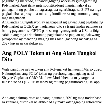
paglikha ng merkado, at pandaigdigang access ay gumagamit ng
Polymarket. Ang ilang mga sopistikadong mangangalakal ay
gumagamit ng pareho at nagsasagawa ng arbitrage sa 3-5% na mga
pagkakaiba sa presyo na minsang lumilitaw sa mga tumutugmang
mga kaganapan.
Ang landas ng regulasyon ay nagpapaliit ng agwat. Ang pagkuha ng
Polymarket sa QCEX ay naglalagay dito sa isang landas patungo sa
buong pagsunod sa CFTC para sa mga gumagamit sa US, na ibig
sabihin ang mga arkitekturang pagkakaiba sa pagitan ng dalawang
plataporma ay maaaring maging mas hindi gaanong mahalaga sa
2027 kaysa sa kasalukuyan.
Ang POLY Token at Ang Alam Tungkol
Dito
Wala pang live native token ang Polymarket hanggang Marso 2026.
Nakumpirma ang POLY token ng parehong tagapagtatag na si
Shayne Coplan at CMO Matthew Modabber, na may target na
ilunsad ito sa Q1 2026 kasabay ng muling paglulunsad ng US app.
Ano ang nakumpirma: ang nangungunang 20% ng mga trader base
sa kanilang historikal na aktibidad ay makakatanggap ng retroactive