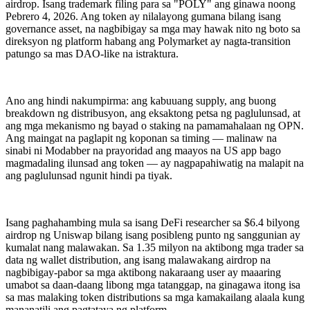
airdrop. Isang trademark filing para sa "POLY" ang ginawa noong
Pebrero 4, 2026. Ang token ay nilalayong gumana bilang isang
governance asset, na nagbibigay sa mga may hawak nito ng boto sa
direksyon ng platform habang ang Polymarket ay nagta-transition
patungo sa mas DAO-like na istraktura.
Ano ang hindi nakumpirma: ang kabuuang supply, ang buong
breakdown ng distribusyon, ang eksaktong petsa ng paglulunsad, at
ang mga mekanismo ng bayad o staking na pamamahalaan ng OPN.
Ang maingat na paglapit ng koponan sa timing — malinaw na
sinabi ni Modabber na prayoridad ang maayos na US app bago
magmadaling ilunsad ang token — ay nagpapahiwatig na malapit na
ang paglulunsad ngunit hindi pa tiyak.
Isang paghahambing mula sa isang DeFi researcher sa $6.4 bilyong
airdrop ng Uniswap bilang isang posibleng punto ng sanggunian ay
kumalat nang malawakan. Sa 1.35 milyon na aktibong mga trader sa
data ng wallet distribution, ang isang malawakang airdrop na
nagbibigay-pabor sa mga aktibong nakaraang user ay maaaring
umabot sa daan-daang libong mga tatanggap, na ginagawa itong isa
sa mas malaking token distributions sa mga kamakailang alaala kung
mananatili ang pagtataya ng platform.