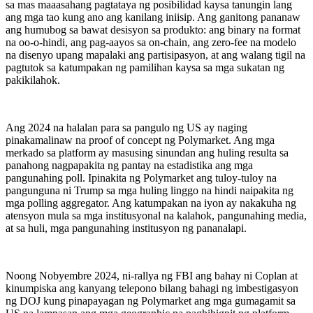
sa mas maaasahang pagtataya ng posibilidad kaysa tanungin lang
ang mga tao kung ano ang kanilang iniisip. Ang ganitong pananaw
ang humubog sa bawat desisyon sa produkto: ang binary na format
na oo-o-hindi, ang pag-aayos sa on-chain, ang zero-fee na modelo
na disenyo upang mapalaki ang partisipasyon, at ang walang tigil na
pagtutok sa katumpakan ng pamilihan kaysa sa mga sukatan ng
pakikilahok.
Ang 2024 na halalan para sa pangulo ng US ay naging
pinakamalinaw na proof of concept ng Polymarket. Ang mga
merkado sa platform ay masusing sinundan ang huling resulta sa
panahong nagpapakita ng pantay na estadistika ang mga
pangunahing poll. Ipinakita ng Polymarket ang tuloy-tuloy na
pangunguna ni Trump sa mga huling linggo na hindi naipakita ng
mga polling aggregator. Ang katumpakan na iyon ay nakakuha ng
atensyon mula sa mga institusyonal na kalahok, pangunahing media,
at sa huli, mga pangunahing institusyon ng pananalapi.
Noong Nobyembre 2024, ni-rallya ng FBI ang bahay ni Coplan at
kinumpiska ang kanyang telepono bilang bahagi ng imbestigasyon
ng DOJ kung pinapayagan ng Polymarket ang mga gumagamit sa