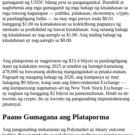
gumagamit ng USDC bilang pera sa pangangalakal. Bumibili at
nagbebenta ang mga gumagamit ng mga bahagi ng kinalabasan sa
mga totoong kaganapan — pulitika, palakasan, ekonomiya, crypto,
at pandaigdigang balita — na may mga presyo mula $0.01
hanggang $1.00 na kumakatawan sa kolektibong pagtataya ng
merkado sa posibilidad ng bawat kinalabasan. Ang tamang bahagi
ng kinalabasan ay nag-aareglo sa $1.00. Ang maling bahagi ng
kinalabasan ay nag-aareglo sa $0.00.
Ang plataporma ay nagproseso ng $33.4 bilyon sa pandaigdigang
dami ng kalakalan noong 2025 at umabot ng humigit-kumulang
478,000 na buwanang aktibong mangangalakal sa pinaka-mataas.
Pagsapit ng maagang bahagi ng 2026, ang kumpanya ay may
halagang $9 bilyon, kung saan ang Intercontinental Exchange —
ang kumpanyang nagmamay-ari ng New York Stock Exchange —
ay naglaan ng hanggang $2 bilyon na pamumuhunan. Hindi na ito
kwento ng crypto. Ito ay kwento ng pangunahing imprastrakturang
pinansyal.
Paano Gumagana ang Plataporma
Ang pangunahing mekanismo ng Polymarket ay binary outcome
trading. Bawat merkado ay nakabatay sa malinaw na tanong na oo o