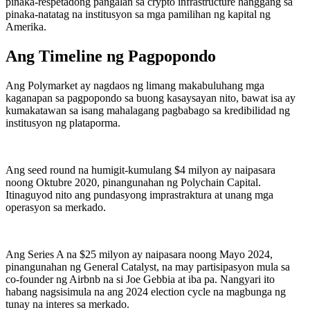
pinaka-respetadong pangalan sa crypto infrastructure hanggang sa
pinaka-natatag na institusyon sa mga pamilihan ng kapital ng
Amerika.
Ang Timeline ng Pagpopondo
Ang Polymarket ay nagdaos ng limang makabuluhang mga
kaganapan sa pagpopondo sa buong kasaysayan nito, bawat isa ay
kumakatawan sa isang mahalagang pagbabago sa kredibilidad ng
institusyon ng plataporma.
Ang seed round na humigit-kumulang $4 milyon ay naipasara
noong Oktubre 2020, pinangunahan ng Polychain Capital.
Itinaguyod nito ang pundasyong imprastraktura at unang mga
operasyon sa merkado.
Ang Series A na $25 milyon ay naipasara noong Mayo 2024,
pinangunahan ng General Catalyst, na may partisipasyon mula sa
co-founder ng Airbnb na si Joe Gebbia at iba pa. Nangyari ito
habang nagsisimula na ang 2024 election cycle na magbunga ng
tunay na interes sa merkado.