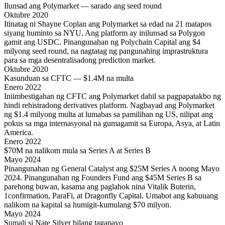
Ilunsad ang Polymarket — sarado ang seed round
Oktubre 2020
Itinatag ni Shayne Coplan ang Polymarket sa edad na 21 matapos
siyang huminto sa NYU. Ang platform ay inilunsad sa Polygon
gamit ang USDC. Pinangunahan ng Polychain Capital ang $4
milyong seed round, na nagtatag ng pangunahing imprastruktura
para sa mga desentralisadong prediction market.
Oktubre 2020
Kasunduan sa CFTC — $1.4M na multa
Enero 2022
Iniimbestigahan ng CFTC ang Polymarket dahil sa pagpapatakbo ng
hindi rehistradong derivatives platform. Nagbayad ang Polymarket
ng $1.4 milyong multa at lumabas sa pamilihan ng US, nilipat ang
pokus sa mga internasyonal na gumagamit sa Europa, Asya, at Latin
America.
Enero 2022
$70M na nalikom mula sa Series A at Series B
Mayo 2024
Pinangunahan ng General Catalyst ang $25M Series A noong Mayo
2024. Pinangunahan ng Founders Fund ang $45M Series B sa
parehong buwan, kasama ang paglahok nina Vitalik Buterin,
1confirmation, ParaFi, at Dragonfly Capital. Umabot ang kabuuang
nalikom na kapital sa humigit-kumulang $70 milyon.
Mayo 2024
Sumali si Nate Silver bilang tagapayo