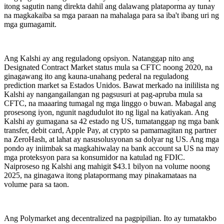
itong sagutin nang direkta dahil ang dalawang plataporma ay tunay
na magkakaiba sa mga paraan na mahalaga para sa iba't ibang uri ng
mga gumagamit.
Ang Kalshi ay ang reguladong opsiyon. Natanggap nito ang
Designated Contract Market status mula sa CFTC noong 2020, na
ginagawang ito ang kauna-unahang pederal na reguladong
prediction market sa Estados Unidos. Bawat merkado na inililista ng
Kalshi ay nangangailangan ng pagsusuri at pag-apruba mula sa
CFTC, na maaaring tumagal ng mga linggo o buwan. Mabagal ang
prosesong iyon, ngunit nagdudulot ito ng ligal na katiyakan. Ang
Kalshi ay gumagana sa 42 estado ng US, tumatanggap ng mga bank
transfer, debit card, Apple Pay, at crypto sa pamamagitan ng partner
na ZeroHash, at lahat ay nasusolusyonan sa dolyar ng US. Ang mga
pondo ay iniimbak sa magkahiwalay na bank account sa US na may
mga proteksyon para sa konsumidor na katulad ng FDIC.
Naiproseso ng Kalshi ang mahigit $43.1 bilyon na volume noong
2025, na ginagawa itong platapormang may pinakamataas na
volume para sa taon.
Ang Polymarket ang decentralized na pagpipilian. Ito ay tumatakbo