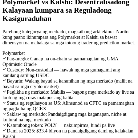
Polymarket vs Kalshi: Desentralisadong
Kalayaan kumpara sa Reguladong
Kasiguraduhan
Parehong kategorya ng merkado, magkaibang arkitektura. Narito
kung paano ikinumpara ang Polymarket at Kalshi sa bawat
dimensyon na mahalaga sa mga totoong trader ng prediction market.
Polymarket
Pag-areglo: Ganap na on-chain sa pamamagitan ng UMA
Optimistic Oracle
Custody: Non-custodial — hawak ng mga gumagamit ang
kanilang sariling USDC
Bayarin: Walang bayad sa karamihan ng mga merkado (maliit na
bayad sa mga crypto market)
Paglikha ng merkado: Mabilis — bagong mga merkado ay live sa
loob ng mga oras matapos ang balita
Status ng regulasyon sa US: Alinsunod sa CFTC sa pamamagitan
ng pagkuha ng QCEX
Saklaw ng merkado: Pandaigdigang mga kaganapan, niche at
kultural na mga merkado
Katutubong token: POLY — nakumpirma, hindi pa live
Dami sa 2025: $33.4 bilyon na pandaigdigang dami ng kalakalan
Kalshi