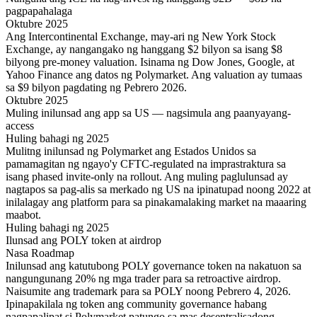
pagpapahalaga
Oktubre 2025
Ang Intercontinental Exchange, may-ari ng New York Stock
Exchange, ay nangangako ng hanggang $2 bilyon sa isang $8
bilyong pre-money valuation. Isinama ng Dow Jones, Google, at
Yahoo Finance ang datos ng Polymarket. Ang valuation ay tumaas
sa $9 bilyon pagdating ng Pebrero 2026.
Oktubre 2025
Muling inilunsad ang app sa US — nagsimula ang paanyayang-
access
Huling bahagi ng 2025
Mulitng inilunsad ng Polymarket ang Estados Unidos sa
pamamagitan ng ngayo'y CFTC-regulated na imprastraktura sa
isang phased invite-only na rollout. Ang muling paglulunsad ay
nagtapos sa pag-alis sa merkado ng US na ipinatupad noong 2022 at
inilalagay ang platform para sa pinakamalaking market na maaaring
maabot.
Huling bahagi ng 2025
Ilunsad ang POLY token at airdrop
Nasa Roadmap
Inilunsad ang katutubong POLY governance token na nakatuon sa
nangungunang 20% ng mga trader para sa retroactive airdrop.
Naisumite ang trademark para sa POLY noong Pebrero 4, 2026.
Ipinapakilala ng token ang community governance habang
nagpapalipat si Polymarket patungo sa mas desentralisadong