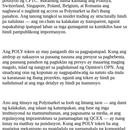
posisyon ng CFTC. Maraming bansa kabilang ang Pransya,
Switzerland, Singapore, Poland, Belgium, at Romania ang
nagbawal o naglimit ng access sa Polymarket sa iba't ibang
panahon. Ang tanong tungkol sa insider trading ay structurally hindi
pa nalulutas — ang on-chain na kalakalan ay transparent, ngunit
napakahirap ipatupad laban sa mga gumagamit na kumikilos base sa
hindi pampublikong impormasyon.
Ang POLY token ay may panganib din sa pagpapatupad. Kung ang
airdrop ay nakaayos sa paraang nauuna ang presyur sa pagbebenta,
ang paunang panahon ng pagtuklas ng presyo ay maaaring maging
magulo, tulad ng nangyari sa paglulunsad ng Opinion's OPN. Ang
sinadyang oras ng koponan ay nagpapahiwatig na natuto sila mula
sa karanasan ng ibang proyekto, ngunit ang token ay hindi pa
nailulunsad at ang mga detalye ay hindi pa inanunsyo.
Ano ang itinayo ng Polymarket sa loob ng limang taon — ang dami
ng kalakalan, ang talaan ng katumpakan, ang base ng mga
institusyonal na mamumuhunan, ang pagsasama sa media, at ang
regulasyong imprastruktura sa pamamagitan ng QCEX — ay isang
tunay na matibay na pundasyon. Kung ang POLY token ba ang
magiging mekanismo na magdadala ng pamamahala ng komunidad