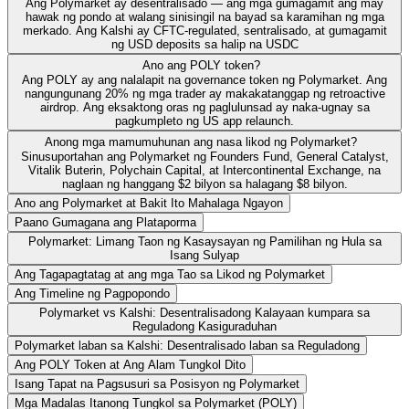
Ang Polymarket ay desentralisado — ang mga gumagamit ang may
hawak ng pondo at walang sinisingil na bayad sa karamihan ng mga
merkado. Ang Kalshi ay CFTC-regulated, sentralisado, at gumagamit
ng USD deposits sa halip na USDC
Ano ang POLY token?
Ang POLY ay ang nalalapit na governance token ng Polymarket. Ang
nangungunang 20% ng mga trader ay makakatanggap ng retroactive
airdrop. Ang eksaktong oras ng paglulunsad ay naka-ugnay sa
pagkumpleto ng US app relaunch.
Anong mga mamumuhunan ang nasa likod ng Polymarket?
Sinusuportahan ang Polymarket ng Founders Fund, General Catalyst,
Vitalik Buterin, Polychain Capital, at Intercontinental Exchange, na
naglaan ng hanggang $2 bilyon sa halagang $8 bilyon.
Ano ang Polymarket at Bakit Ito Mahalaga Ngayon
Paano Gumagana ang Plataporma
Polymarket: Limang Taon ng Kasaysayan ng Pamilihan ng Hula sa
Isang Sulyap
Ang Tagapagtatag at ang mga Tao sa Likod ng Polymarket
Ang Timeline ng Pagpopondo
Polymarket vs Kalshi: Desentralisadong Kalayaan kumpara sa
Reguladong Kasiguraduhan
Polymarket laban sa Kalshi: Desentralisado laban sa Reguladong
Ang POLY Token at Ang Alam Tungkol Dito
Isang Tapat na Pagsusuri sa Posisyon ng Polymarket
Mga Madalas Itanong Tungkol sa Polymarket (POLY)