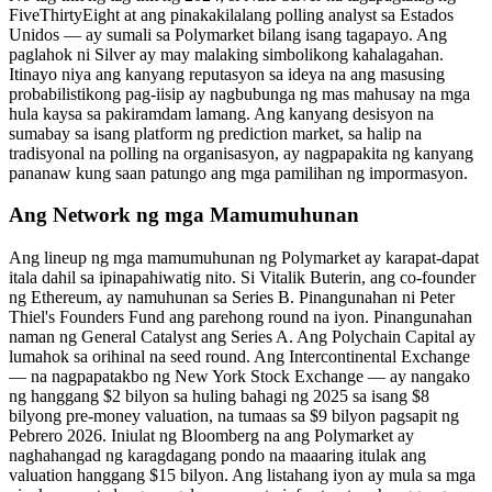
FiveThirtyEight at ang pinakakilalang polling analyst sa Estados
Unidos — ay sumali sa Polymarket bilang isang tagapayo. Ang
paglahok ni Silver ay may malaking simbolikong kahalagahan.
Itinayo niya ang kanyang reputasyon sa ideya na ang masusing
probabilistikong pag-iisip ay nagbubunga ng mas mahusay na mga
hula kaysa sa pakiramdam lamang. Ang kanyang desisyon na
sumabay sa isang platform ng prediction market, sa halip na
tradisyonal na polling na organisasyon, ay nagpapakita ng kanyang
pananaw kung saan patungo ang mga pamilihan ng impormasyon.
Ang Network ng mga Mamumuhunan
Ang lineup ng mga mamumuhunan ng Polymarket ay karapat-dapat
itala dahil sa ipinapahiwatig nito. Si Vitalik Buterin, ang co-founder
ng Ethereum, ay namuhunan sa Series B. Pinangunahan ni Peter
Thiel's Founders Fund ang parehong round na iyon. Pinangunahan
naman ng General Catalyst ang Series A. Ang Polychain Capital ay
lumahok sa orihinal na seed round. Ang Intercontinental Exchange
— na nagpapatakbo ng New York Stock Exchange — ay nangako
ng hanggang $2 bilyon sa huling bahagi ng 2025 sa isang $8
bilyong pre-money valuation, na tumaas sa $9 bilyon pagsapit ng
Pebrero 2026. Iniulat ng Bloomberg na ang Polymarket ay
naghahangad ng karagdagang pondo na maaaring itulak ang
valuation hanggang $15 bilyon. Ang listahang iyon ay mula sa mga