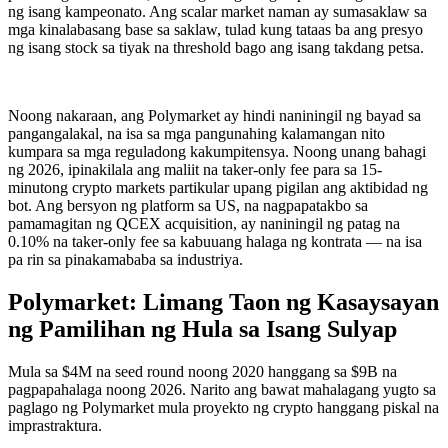
ng isang kampeonato. Ang scalar market naman ay sumasaklaw sa
mga kinalabasang base sa saklaw, tulad kung tataas ba ang presyo
ng isang stock sa tiyak na threshold bago ang isang takdang petsa.
Noong nakaraan, ang Polymarket ay hindi naniningil ng bayad sa
pangangalakal, na isa sa mga pangunahing kalamangan nito
kumpara sa mga reguladong kakumpitensya. Noong unang bahagi
ng 2026, ipinakilala ang maliit na taker-only fee para sa 15-
minutong crypto markets partikular upang pigilan ang aktibidad ng
bot. Ang bersyon ng platform sa US, na nagpapatakbo sa
pamamagitan ng QCEX acquisition, ay naniningil ng patag na
0.10% na taker-only fee sa kabuuang halaga ng kontrata — na isa
pa rin sa pinakamababa sa industriya.
Polymarket: Limang Taon ng Kasaysayan
ng Pamilihan ng Hula sa Isang Sulyap
Mula sa $4M na seed round noong 2020 hanggang sa $9B na
pagpapahalaga noong 2026. Narito ang bawat mahalagang yugto sa
paglago ng Polymarket mula proyekto ng crypto hanggang piskal na
imprastraktura.