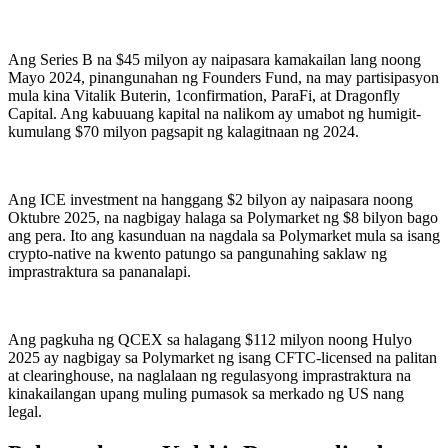
Ang Series B na $45 milyon ay naipasara kamakailan lang noong
Mayo 2024, pinangunahan ng Founders Fund, na may partisipasyon
mula kina Vitalik Buterin, 1confirmation, ParaFi, at Dragonfly
Capital. Ang kabuuang kapital na nalikom ay umabot ng humigit-
kumulang $70 milyon pagsapit ng kalagitnaan ng 2024.
Ang ICE investment na hanggang $2 bilyon ay naipasara noong
Oktubre 2025, na nagbigay halaga sa Polymarket ng $8 bilyon bago
ang pera. Ito ang kasunduan na nagdala sa Polymarket mula sa isang
crypto-native na kwento patungo sa pangunahing saklaw ng
imprastraktura sa pananalapi.
Ang pagkuha ng QCEX sa halagang $112 milyon noong Hulyo
2025 ay nagbigay sa Polymarket ng isang CFTC-licensed na palitan
at clearinghouse, na naglalaan ng regulasyong imprastraktura na
kinakailangan upang muling pumasok sa merkado ng US nang
legal.