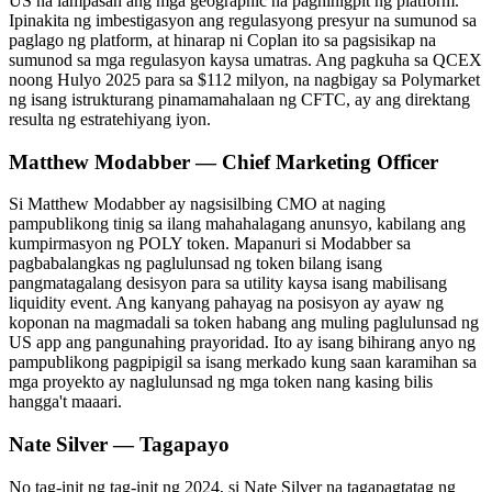
US na lampasan ang mga geographic na paghihigpit ng platform.
Ipinakita ng imbestigasyon ang regulasyong presyur na sumunod sa
paglago ng platform, at hinarap ni Coplan ito sa pagsisikap na
sumunod sa mga regulasyon kaysa umatras. Ang pagkuha sa QCEX
noong Hulyo 2025 para sa $112 milyon, na nagbigay sa Polymarket
ng isang istrukturang pinamamahalaan ng CFTC, ay ang direktang
resulta ng estratehiyang iyon.
Matthew Modabber — Chief Marketing Officer
Si Matthew Modabber ay nagsisilbing CMO at naging
pampublikong tinig sa ilang mahahalagang anunsyo, kabilang ang
kumpirmasyon ng POLY token. Mapanuri si Modabber sa
pagbabalangkas ng paglulunsad ng token bilang isang
pangmatagalang desisyon para sa utility kaysa isang mabilisang
liquidity event. Ang kanyang pahayag na posisyon ay ayaw ng
koponan na magmadali sa token habang ang muling paglulunsad ng
US app ang pangunahing prayoridad. Ito ay isang bihirang anyo ng
pampublikong pagpipigil sa isang merkado kung saan karamihan sa
mga proyekto ay naglulunsad ng mga token nang kasing bilis
hangga't maaari.
Nate Silver — Tagapayo
No tag-init ng tag-init ng 2024, si Nate Silver na tagapagtatag ng