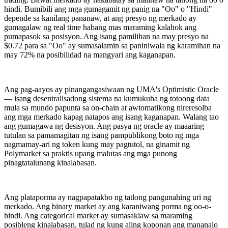
hindi. Bumibili ang mga gumagamit ng panig na "Oo" o "Hindi"
depende sa kanilang pananaw, at ang presyo ng merkado ay
gumagalaw ng real time habang mas maraming kalahok ang
pumapasok sa posisyon. Ang isang pamilihan na may presyo na
$0.72 para sa "Oo" ay sumasalamin sa paniniwala ng karamihan na
may 72% na posibilidad na mangyari ang kaganapan.
Ang pag-aayos ay pinangangasiwaan ng UMA's Optimistic Oracle
— isang desentralisadong sistema na kumukuha ng totoong data
mula sa mundo papunta sa on-chain at awtomatikong nireresolba
ang mga merkado kapag natapos ang isang kaganapan. Walang tao
ang gumagawa ng desisyon. Ang pasya ng oracle ay maaaring
tutulan sa pamamagitan ng isang pampublikong boto ng mga
nagmamay-ari ng token kung may pagtutol, na ginamit ng
Polymarket sa praktis upang malutas ang mga punong
pinagtatalunang kinalabasan.
Ang plataporma ay nagpapatakbo ng tatlong pangunahing uri ng
merkado. Ang binary market ay ang karaniwang porma ng oo-o-
hindi. Ang categorical market ay sumasaklaw sa maraming
posibleng kinalabasan, tulad ng kung aling koponan ang mananalo