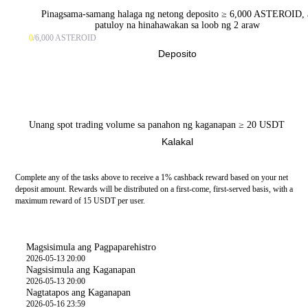
Pinagsama-samang halaga ng netong deposito ≥ 6,000 ASTEROID, 
patuloy na hinahawakan sa loob ng 2 araw
0
/6,000 ASTEROID
Deposito
Unang spot trading volume sa panahon ng kaganapan ≥ 20 USDT
Kalakal
Complete any of the tasks above to receive a 1% cashback reward based on your net
deposit amount. Rewards will be distributed on a first-come, first-served basis, with a
maximum reward of 15 USDT per user.
Oras
Magsisimula ang Pagpaparehistro
2026-05-13 20:00
Nagsisimula ang Kaganapan
2026-05-13 20:00
Nagtatapos ang Kaganapan
2026-05-16 23:59