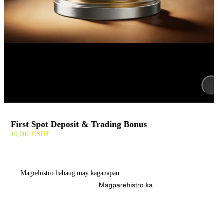
First Spot Deposit & Trading Bonus
10,000 USDT
Magrehistro habang may kaganapan
Magparehistro ka