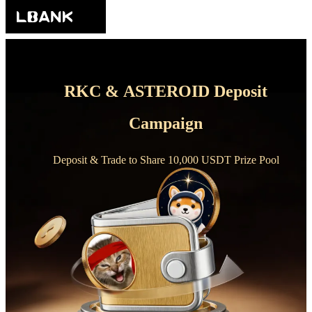
RKC & ASTEROID Deposit
Campaign
Deposit & Trade to Share 10,000 USDT Prize Pool