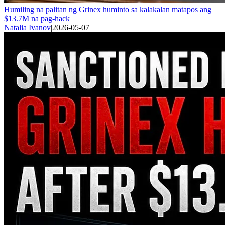
Humiling na palitan ng Grinex huminto sa kalakalan matapos ang
$13.7M na pag-hack
Natalia Ivanov
|
2026-05-07