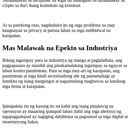
Sumasalamin sa na-update na legal na balangkas na tumatalakay sa
crypto sa iba't ibang konteksto ng kriminal.
At sa parehong oras, nagdudulot ito ng mga problema na may
kaugnayan sa privacy at parusa laban sa mga indibidwal na
karapatan.
Mas Malawak na Epekto sa Industriya
Bilang tagumpay para sa industriya ng manga at paglalathala, ang
pagpapasara ay marahil ang pinakamalaking tagumpay sa ngayon sa
laban kontra pamimirata. Para sa mga may-ari ng karapatan, ang
pamimirata at mga hindi awtorisadong site ng pamamahagi ay
lumikha ng isang bangungot at nagsimulang magbawas sa kanilang
mga benta at karapatan.
Ipinapakita rin ng kasong ito na kahit ang isang pinalawig na
operasyon ay maaaring ipatupad laban dahil ang mga ahensya ng
tagapagpatupad ay nagiging dalubhasa sa pagsunod sa mga digital at
monetaryong bakas.