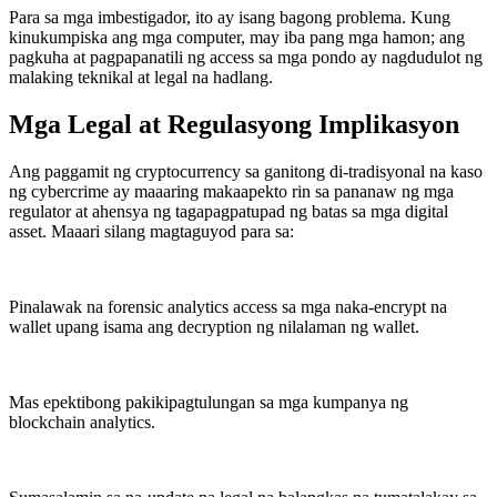
Para sa mga imbestigador, ito ay isang bagong problema. Kung
kinukumpiska ang mga computer, may iba pang mga hamon; ang
pagkuha at pagpapanatili ng access sa mga pondo ay nagdudulot ng
malaking teknikal at legal na hadlang.
Mga Legal at Regulasyong Implikasyon
Ang paggamit ng cryptocurrency sa ganitong di-tradisyonal na kaso
ng cybercrime ay maaaring makaapekto rin sa pananaw ng mga
regulator at ahensya ng tagapagpatupad ng batas sa mga digital
asset. Maaari silang magtaguyod para sa:
Pinalawak na forensic analytics access sa mga naka-encrypt na
wallet upang isama ang decryption ng nilalaman ng wallet.
Mas epektibong pakikipagtulungan sa mga kumpanya ng
blockchain analytics.