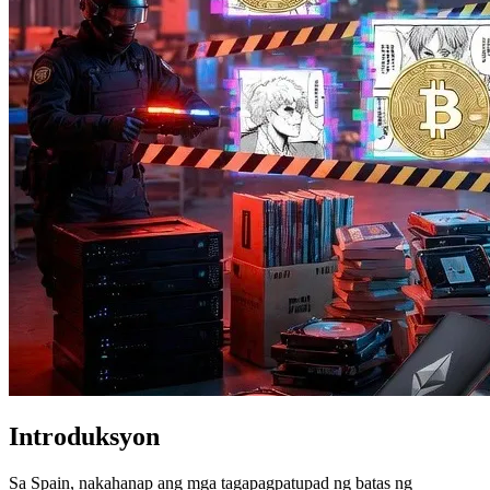
Introduksyon
Sa Spain, nakahanap ang mga tagapagpatupad ng batas ng