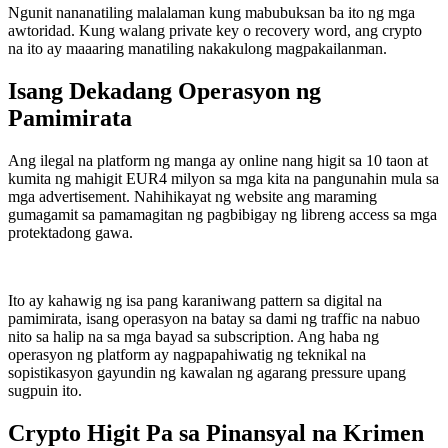
Ngunit nananatiling malalaman kung mabubuksan ba ito ng mga
awtoridad. Kung walang private key o recovery word, ang crypto
na ito ay maaaring manatiling nakakulong magpakailanman.
Isang Dekadang Operasyon ng
Pamimirata
Ang ilegal na platform ng manga ay online nang higit sa 10 taon at
kumita ng mahigit EUR4 milyon sa mga kita na pangunahin mula sa
mga advertisement. Nahihikayat ng website ang maraming
gumagamit sa pamamagitan ng pagbibigay ng libreng access sa mga
protektadong gawa.
Ito ay kahawig ng isa pang karaniwang pattern sa digital na
pamimirata, isang operasyon na batay sa dami ng traffic na nabuo
nito sa halip na sa mga bayad sa subscription. Ang haba ng
operasyon ng platform ay nagpapahiwatig ng teknikal na
sopistikasyon gayundin ng kawalan ng agarang pressure upang
sugpuin ito.
Crypto Higit Pa sa Pinansyal na Krimen