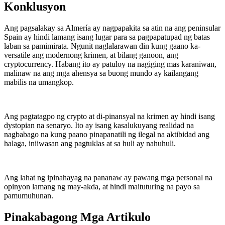
Konklusyon
Ang pagsalakay sa Almería ay nagpapakita sa atin na ang peninsular
Spain ay hindi lamang isang lugar para sa pagpapatupad ng batas
laban sa pamimirata. Ngunit naglalarawan din kung gaano ka-
versatile ang modernong krimen, at bilang ganoon, ang
cryptocurrency. Habang ito ay patuloy na nagiging mas karaniwan,
malinaw na ang mga ahensya sa buong mundo ay kailangang
mabilis na umangkop.
Ang pagtatagpo ng crypto at di-pinansyal na krimen ay hindi isang
dystopian na senaryo. Ito ay isang kasalukuyang realidad na
nagbabago na kung paano pinapanatili ng ilegal na aktibidad ang
halaga, iniiwasan ang pagtuklas at sa huli ay nahuhuli.
Ang lahat ng ipinahayag na pananaw ay pawang mga personal na
opinyon lamang ng may-akda, at hindi maituturing na payo sa
pamumuhunan.
Pinakabagong Mga Artikulo