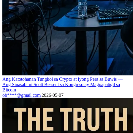
Ang Katotohanan Tungkol sa Crypto at Iyong Pera sa Buwis —
Ang Sinasabi ni Scott Bessent sa Kongreso ay Magpapatigil sa
Bitcoin
ob****@gmail.com
|
2026-05-07