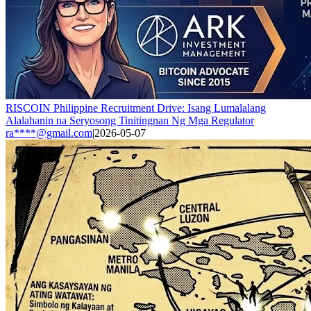
RISCOIN Philippine Recruitment Drive: Isang Lumalalang
Alalahanin na Seryosong Tinitingnan Ng Mga Regulator
ra****@gmail.com
|
2026-05-07