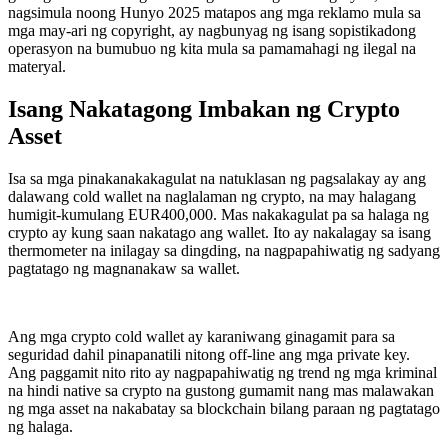
nagsimula noong Hunyo 2025 matapos ang mga reklamo mula sa
mga may-ari ng copyright, ay nagbunyag ng isang sopistikadong
operasyon na bumubuo ng kita mula sa pamamahagi ng ilegal na
materyal.
Isang Nakatagong Imbakan ng Crypto
Asset
Isa sa mga pinakanakakagulat na natuklasan ng pagsalakay ay ang
dalawang cold wallet na naglalaman ng crypto, na may halagang
humigit-kumulang EUR400,000. Mas nakakagulat pa sa halaga ng
crypto ay kung saan nakatago ang wallet. Ito ay nakalagay sa isang
thermometer na inilagay sa dingding, na nagpapahiwatig ng sadyang
pagtatago ng magnanakaw sa wallet.
Ang mga crypto cold wallet ay karaniwang ginagamit para sa
seguridad dahil pinapanatili nitong off-line ang mga private key.
Ang paggamit nito rito ay nagpapahiwatig ng trend ng mga kriminal
na hindi native sa crypto na gustong gumamit nang mas malawakan
ng mga asset na nakabatay sa blockchain bilang paraan ng pagtatago
ng halaga.