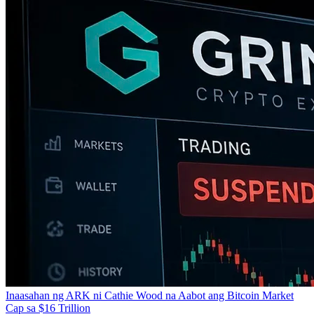
Inaasahan ng ARK ni Cathie Wood na Aabot ang Bitcoin Market
Cap sa $16 Trillion