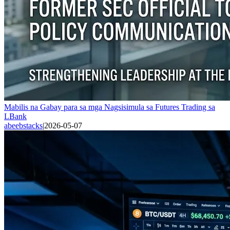
Mabilis na Gabay para sa mga Nagsisimula sa Futures Trading sa
LBank
abeebstacks
|
2026-05-07