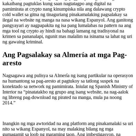
kakaibang pagtuklas kung saan nagtatagpo ang digital na
pamimirata at crypto nang kinumpiska nila ang dalawang crypto
cold wallet sa gitna ng tinaguriang pinakamalaking pagsalakay sa
ilegal na website ng manga na nasa wikang Espanyol. Ang ganitong
pangyayari ay nagpapakita ng isa pang lumalabas na pattern na ang
mga tool ng crypto ay hindi na bahagi lamang ng tradisyonal na
krimen sa pananalapi, ngunit mas malalim na isinama sa lahat ng uri
ng gawaing kriminal.
Ang Pagsalakay sa Almería at mga Pag-
aresto
Nagsagawa ang pulisya sa Almería ng isang partikular na operasyon
na humantong sa pag-aresto at pagtukoy sa tatlong suspek na
konektado sa network ng pamimirata. Iniulat ng Spanish Ministry of
Interior na “pinatatakbo ng grupo ang isang website, na nag-aalok
ng libreng pag-download ng pirated na manga, mula pa noong
2014.”
Inangkin ng mga awtoridad na ang platform ang pinakamalaki sa uri
nito sa wikang Espanyol, na may malaking bilang ng mga
gumagamit sa loob ng maraming taon. Ang imbestigasyon, na