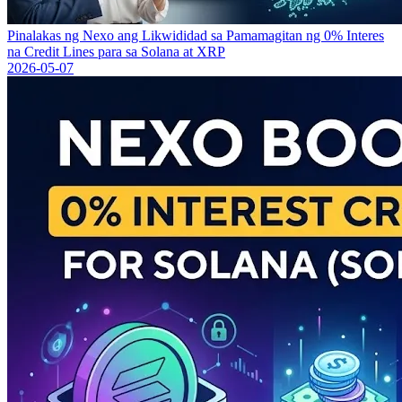
Pinalakas ng Nexo ang Likwididad sa Pamamagitan ng 0% Interes
na Credit Lines para sa Solana at XRP
2026-05-07