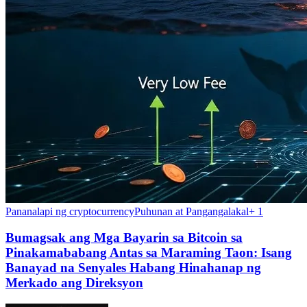
Pananalapi ng cryptocurrency
Puhunan at Pangangalakal
+
1
Bumagsak ang Mga Bayarin sa Bitcoin sa
Pinakamababang Antas sa Maraming Taon: Isang
Banayad na Senyales Habang Hinahanap ng
Merkado ang Direksyon