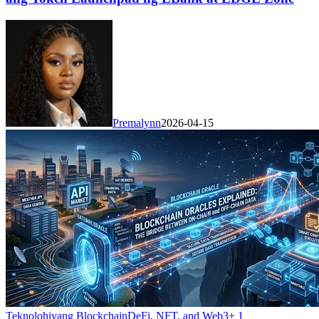
Premalynn
2026-04-15
Teknolohiyang Blockchain
DeFi, NFT, and Web3
+
1