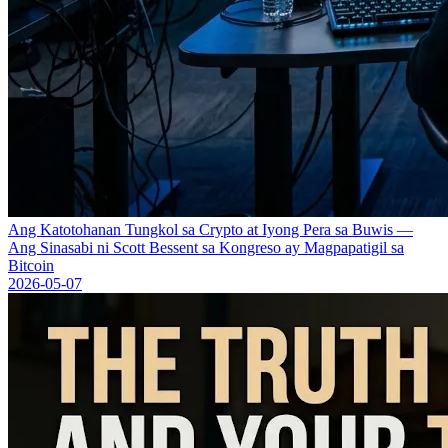
Ang Katotohanan Tungkol sa Crypto at Iyong Pera sa Buwis —
Ang Sinasabi ni Scott Bessent sa Kongreso ay Magpapatigil sa
Bitcoin
2026-05-07