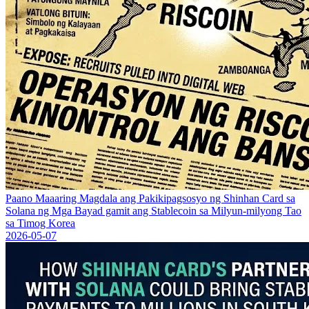
Paano Maaaring Magdala ang Pakikipagsosyo ng Shinhan Card sa
Solana ng Mga Bayad gamit ang Stablecoin sa Milyun-milyong Tao
sa Timog Korea
2026-05-07