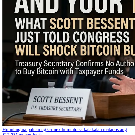
Humiling na palitan ng Grinex huminto sa kalakalan matapos ang
$13.7M na pag-hack