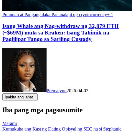
Puhunan at Pangangalakal
Pananalapi ng cryptocurrency
+
1
Isang Whale ang Nag-withdraw ng 32,879 ETH
(~$69M) mula sa Kraken: Isang Tahimik na
Paglilipat Tungo sa Sariling Custody
Premalynn
2026-04-02
Ipakita ang lahat
Iba pang mga pagsusumite
Marami
Kumukuha ang Kast ng Dating Opisyal ng SEC na si Stephanie