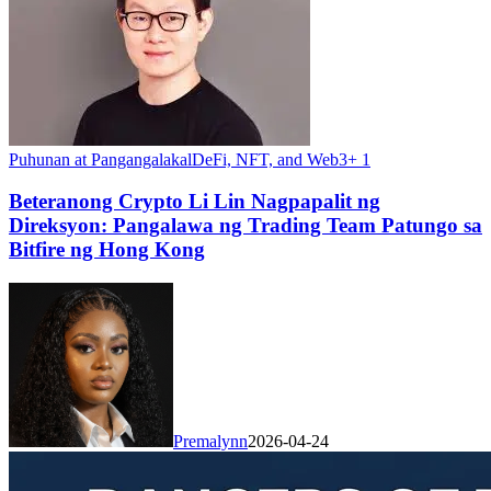
Puhunan at Pangangalakal
DeFi, NFT, and Web3
+
1
Beteranong Crypto Li Lin Nagpapalit ng
Direksyon: Pangalawa ng Trading Team Patungo sa
Bitfire ng Hong Kong
Premalynn
2026-04-24