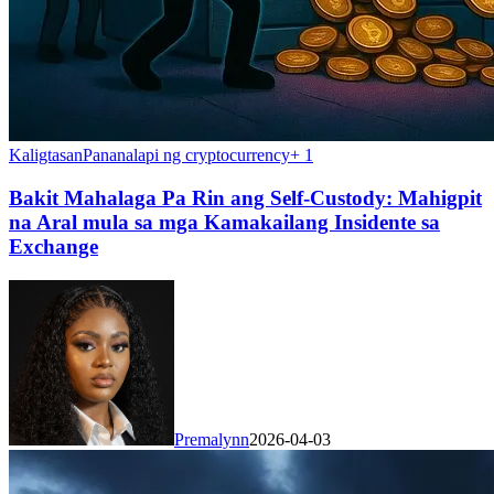
Kaligtasan
Pananalapi ng cryptocurrency
+
1
Bakit Mahalaga Pa Rin ang Self-Custody: Mahigpit
na Aral mula sa mga Kamakailang Insidente sa
Exchange
Premalynn
2026-04-03