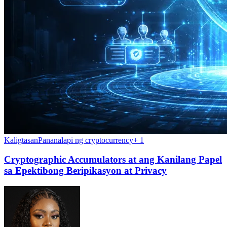
Kaligtasan
Pananalapi ng cryptocurrency
+
1
Cryptographic Accumulators at ang Kanilang Papel
sa Epektibong Beripikasyon at Privacy