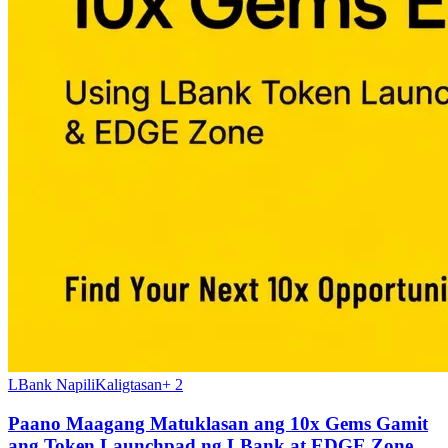
LBank Napili
Kaligtasan
+
2
Paano Maagang Matuklasan ang 10x Gems Gamit
ang Token Launchpad ng LBank at EDGE Zone