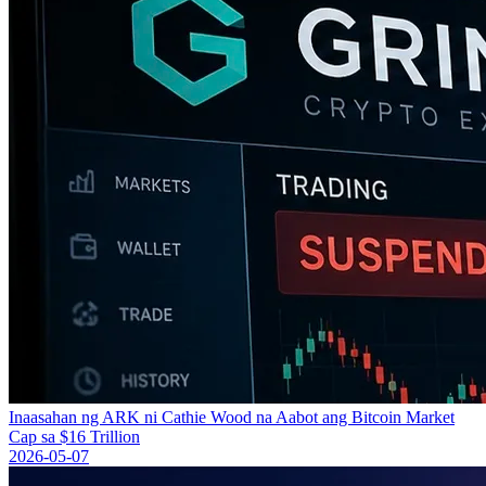
Inaasahan ng ARK ni Cathie Wood na Aabot ang Bitcoin Market
Cap sa $16 Trillion
2026-05-07