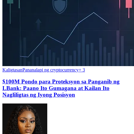
Kaligtasan
Pananalapi ng cryptocurrency
+
3
$100M Pondo para Proteksyon sa Panganib ng
LBank: Paano Ito Gumagana at Kailan Ito
Nagliligtas ng Iyong Posisyon