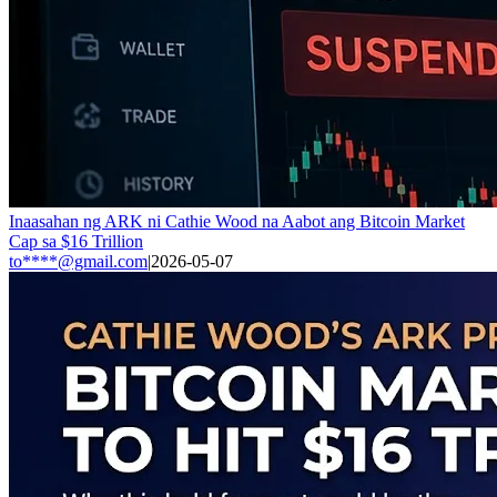
Inaasahan ng ARK ni Cathie Wood na Aabot ang Bitcoin Market
Cap sa $16 Trillion
to****@gmail.com
|
2026-05-07