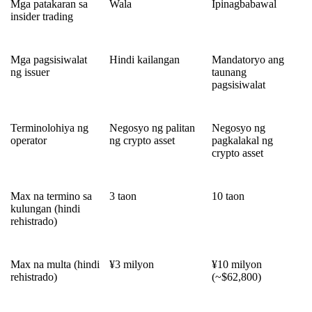
Mga patakaran sa
Wala
Ipinagbabawal
insider trading
Mga pagsisiwalat
Hindi kailangan
Mandatoryo ang
ng issuer
taunang
pagsisiwalat
Terminolohiya ng
Negosyo ng palitan
Negosyo ng
operator
ng crypto asset
pagkalakal ng
crypto asset
Max na termino sa
3 taon
10 taon
kulungan (hindi
rehistrado)
Max na multa (hindi
¥3 milyon
¥10 milyon
rehistrado)
(~$62,800)