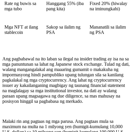
Rate ng buwis sa
Hanggang 55% (iba
Fixed 20% (hiwalay
mga tubo
pang kita)
na iminungkahi)
Mga NFT at ilang
Sakop sa ilalim ng
Mananatili sa ilalim
stablecoin
PSA
ng PSA
Ang pagbabawal na ito laban sa ilegal na insider trading ay isa na sa
mga panuntunan sa lahat ng Japanese stock exchange. Tulad ng dati,
walang mangangalakal ang maaaring gumamit o makakuha ng
impormasyong hindi pampubliko upang tulungan sila sa kanilang
pagkalakal ng mga cryptocurrency. Ang lahat ng cryptocurrency
issuer ay kakailanganing magbigay ng taunang financial statement
na maglalagay sa mga institutional investor, na dati ay walang
paraan upang magsagawa ng due diligence, sa mas mahusay na
posisyon hinggil sa pagbabasa ng merkado.
Malaki rin ang pagtaas ng mga parusa. Ang pagtaas mula sa
maximum na multa na 1 milyong yen (humigit-kumulang 10,000
U.S. dollars) sa 10 milyong yen (humigit-kumulang 100,000 U.S.