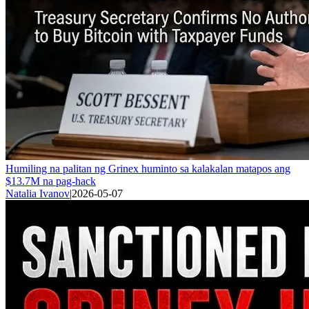
Humiling na palitan ng Grinex huminto sa kalakalan matapos ang
$13.7M na pag-hack
Natalia Ivanov
|
2026-05-07