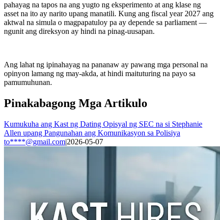
pahayag na tapos na ang yugto ng eksperimento at ang klase ng
asset na ito ay narito upang manatili. Kung ang fiscal year 2027 ang
aktwal na simula o magpapatuloy pa ay depende sa parliament —
ngunit ang direksyon ay hindi na pinag-uusapan.
Ang lahat ng ipinahayag na pananaw ay pawang mga personal na
opinyon lamang ng may-akda, at hindi maituturing na payo sa
pamumuhunan.
Pinakabagong Mga Artikulo
Kumukuha ang Kast ng Dating Opisyal ng SEC na si Stephanie
Allen upang Pangunahan ang Komunikasyon sa Polisiya
to****@gmail.com
|
2026-05-07