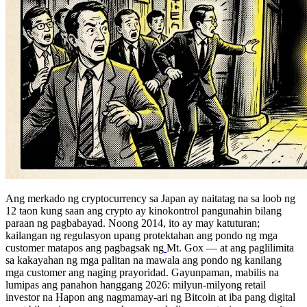
Ang merkado ng cryptocurrency sa Japan ay naitatag na sa loob ng
12 taon kung saan ang crypto ay kinokontrol pangunahin bilang
paraan ng pagbabayad. Noong 2014, ito ay may katuturan;
kailangan ng regulasyon upang protektahan ang pondo ng mga
customer matapos ang pagbagsak ng
Mt. Gox — at ang paglilimita
sa kakayahan ng mga palitan na mawala ang pondo ng kanilang
mga customer ang naging prayoridad. Gayunpaman, mabilis na
lumipas ang panahon hanggang 2026: milyun-milyong retail
investor na Hapon ang nagmamay-ari ng Bitcoin at iba pang digital