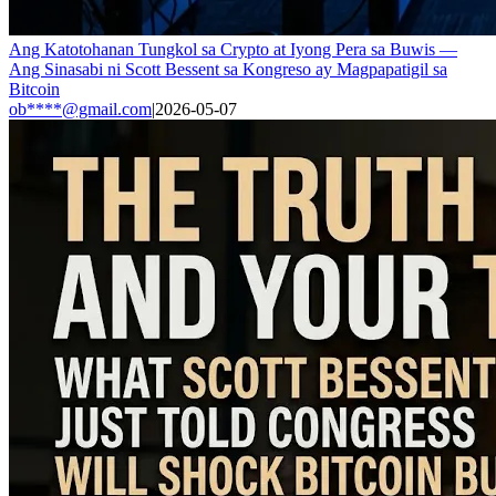
Ang Katotohanan Tungkol sa Crypto at Iyong Pera sa Buwis —
Ang Sinasabi ni Scott Bessent sa Kongreso ay Magpapatigil sa
Bitcoin
ob****@gmail.com
|
2026-05-07