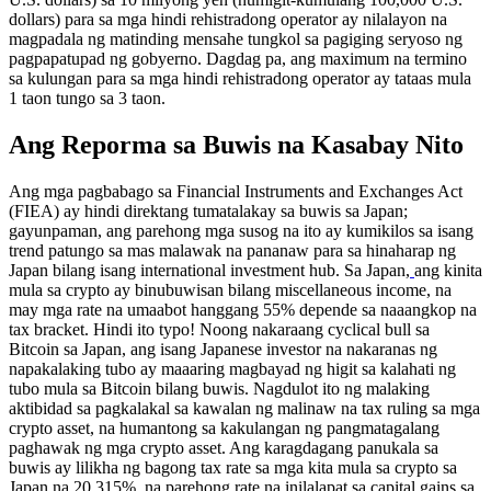
dollars) para sa mga hindi rehistradong operator ay nilalayon na
magpadala ng matinding mensahe tungkol sa pagiging seryoso ng
pagpapatupad ng gobyerno. Dagdag pa, ang maximum na termino
sa kulungan para sa mga hindi rehistradong operator ay tataas mula
1 taon tungo sa 3 taon.
Ang Reporma sa Buwis na Kasabay Nito
Ang mga pagbabago sa Financial Instruments and Exchanges Act
(FIEA) ay hindi direktang tumatalakay sa buwis sa Japan;
gayunpaman, ang parehong mga susog na ito ay kumikilos sa isang
trend patungo sa mas malawak na pananaw para sa hinaharap ng
Japan bilang isang international investment hub. Sa Japan,
ang kinita
mula sa crypto ay binubuwisan bilang miscellaneous income, na
may mga rate na umaabot hanggang 55% depende sa naaangkop na
tax bracket. Hindi ito typo! Noong nakaraang cyclical bull sa
Bitcoin sa Japan, ang isang Japanese investor na nakaranas ng
napakalaking tubo ay maaaring magbayad ng higit sa kalahati ng
tubo mula sa Bitcoin bilang buwis. Nagdulot ito ng malaking
aktibidad sa pagkalakal sa kawalan ng malinaw na tax ruling sa mga
crypto asset, na humantong sa kakulangan ng pangmatagalang
paghawak ng mga crypto asset. Ang karagdagang panukala sa
buwis ay lilikha ng bagong tax rate sa mga kita mula sa crypto sa
Japan na 20.315%, na parehong rate na inilalapat sa capital gains sa