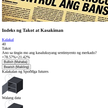
Indeks ng Takot at Kasakiman
Kalakal
40
Takot
Ano sa tingin mo ang kasalukuyang sentimyento ng merkado?
+78.57%
+21.42%
Bullish (Mahaba)
Bearish (Maikling)
Kalakalan ng Spot
Mga futures
Walang data