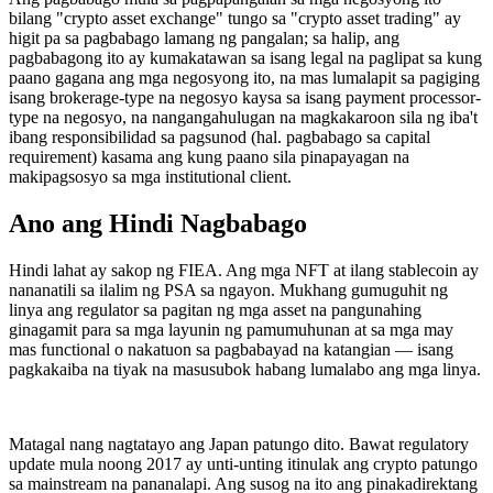
bilang "crypto asset exchange" tungo sa "crypto asset trading" ay
higit pa sa pagbabago lamang ng pangalan; sa halip, ang
pagbabagong ito ay kumakatawan sa isang legal na paglipat sa kung
paano gagana ang mga negosyong ito, na mas lumalapit sa pagiging
isang brokerage-type na negosyo kaysa sa isang payment processor-
type na negosyo, na nangangahulugan na magkakaroon sila ng iba't
ibang responsibilidad sa pagsunod (hal. pagbabago sa capital
requirement) kasama ang kung paano sila pinapayagan na
makipagsosyo sa mga institutional client.
Ano ang Hindi Nagbabago
Hindi lahat ay sakop ng FIEA. Ang mga NFT at ilang stablecoin ay
nananatili sa ilalim ng PSA sa ngayon. Mukhang gumuguhit ng
linya ang regulator sa pagitan ng mga asset na pangunahing
ginagamit para sa mga layunin ng pamumuhunan at sa mga may
mas functional o nakatuon sa pagbabayad na katangian — isang
pagkakaiba na tiyak na masusubok habang lumalabo ang mga linya.
Matagal nang nagtatayo ang Japan patungo dito. Bawat regulatory
update mula noong 2017 ay unti-unting itinulak ang crypto patungo
sa mainstream na pananalapi. Ang susog na ito ang pinakadirektang