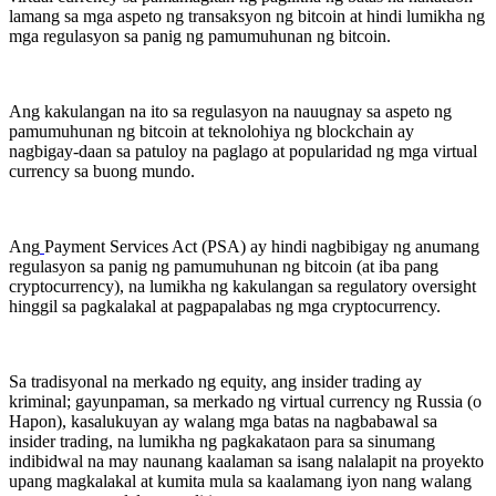
lamang sa mga aspeto ng transaksyon ng bitcoin at hindi lumikha ng
mga regulasyon sa panig ng pamumuhunan ng bitcoin.
Ang kakulangan na ito sa regulasyon na nauugnay sa aspeto ng
pamumuhunan ng bitcoin at teknolohiya ng blockchain ay
nagbigay-daan sa patuloy na paglago at popularidad ng mga virtual
currency sa buong mundo.
Ang
Payment Services Act (PSA) ay hindi nagbibigay ng anumang
regulasyon sa panig ng pamumuhunan ng bitcoin (at iba pang
cryptocurrency), na lumikha ng kakulangan sa regulatory oversight
hinggil sa pagkalakal at pagpapalabas ng mga cryptocurrency.
Sa tradisyonal na merkado ng equity, ang insider trading ay
kriminal; gayunpaman, sa merkado ng virtual currency ng Russia (o
Hapon), kasalukuyan ay walang mga batas na nagbabawal sa
insider trading, na lumikha ng pagkakataon para sa sinumang
indibidwal na may naunang kaalaman sa isang nalalapit na proyekto
upang magkalakal at kumita mula sa kaalamang iyon nang walang