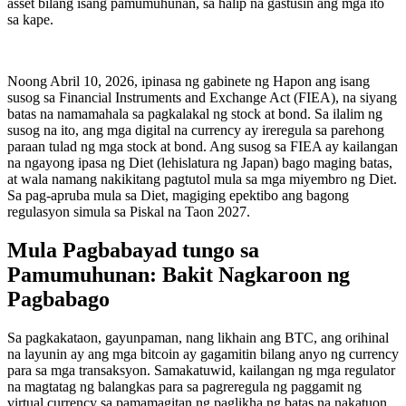
asset bilang isang pamumuhunan, sa halip na gastusin ang mga ito
sa kape.
Noong Abril 10, 2026, ipinasa ng gabinete ng Hapon ang isang
susog sa Financial Instruments and Exchange Act (FIEA), na siyang
batas na namamahala sa pagkalakal ng stock at bond. Sa ilalim ng
susog na ito, ang mga digital na currency ay ireregula sa parehong
paraan tulad ng mga stock at bond. Ang susog sa FIEA ay kailangan
na ngayong ipasa ng Diet (lehislatura ng Japan) bago maging batas,
at wala namang nakikitang pagtutol mula sa mga miyembro ng Diet.
Sa pag-apruba mula sa Diet, magiging epektibo ang bagong
regulasyon simula sa Piskal na Taon 2027.
Mula Pagbabayad tungo sa
Pamumuhunan: Bakit Nagkaroon ng
Pagbabago
Sa pagkakataon, gayunpaman, nang likhain ang BTC, ang orihinal
na layunin ay ang mga bitcoin ay gagamitin bilang anyo ng currency
para sa mga transaksyon. Samakatuwid, kailangan ng mga regulator
na magtatag ng balangkas para sa pagreregula ng paggamit ng
virtual currency sa pamamagitan ng paglikha ng batas na nakatuon