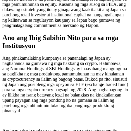
mga pamumuhunan sa equity. Kasama ng mga susog sa FIEA, ang
dalawang estratehiyang ito ay ginagawang kaakit-akit ang Japan sa
parehong retail investor at institutional capital na nangangailangan
ng kalinawan sa regulasyon kaugnay sa Japan bago gumawa ng
pangmatagalang commitment sa merkado ng Hapon.
Ano ang Ibig Sabihin Nito para sa mga
Institusyon
Ang pinakamalaking kumpanya sa pananalapi ng Japan ay
naghahanda na gumawa ng mga hakbang sa crypto. Halimbawa,
ang Nomura Holdings at SBI Holdings ay inaasahang mangunguna
sa paglikha ng mga produktong pamumuhunan na may kinalaman
sa cryptocurrency sa ilalim ng bagong batas. Bukod pa rito, sinusuri
ng Japan ang posibleng mga opsyon sa ETF (exchange-traded fund)
para sa mga cryptocurrency pagsapit ng 2028. Ang pagbabagong ito
ay lilikha ng isang batayang legal na balangkas na kinakailangan
upang payagan ang mga pondong ito na gumana sa ilalim ng
parehong mga alituntunin tulad ng iba pang mga produktong
pinansyal.
Ang pagbabago mula sa pagpapangalan sa mga negosyong ito