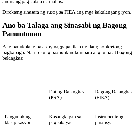
anumang pag-aalala na malitis.
Direktang sinasara ng susog sa FIEA ang mga kakulangang iyon.
Ano ba Talaga ang Sinasabi ng Bagong
Panuntunan
Ang panukalang batas ay nagpapakilala ng ilang konkretong
pagbabago. Narito kung paano ikinukumpara ang luma at bagong
balangkas:
Dating Balangkas
Bagong Balangkas
(PSA)
(FIEA)
Pangunahing
Kasangkapan sa
Instrumentong
klasipikasyon
pagbabayad
pinansyal