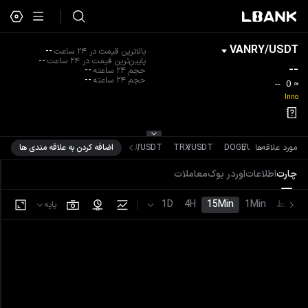
VANRY
/
USDT
بالاترین قیمت در ۲۴ ساعت
--
پایین‌ترین قیمت در ۲۴ ساعت
--
--
حجم ۲۴ ساعته
--
حجم ۲۴ ساعته
--
--
0
≈
Inno
US
/
XRP
مورد علاقه‌ها
USDT
/
DOGE
USDT
/
TRX
USDT
/
SUI
اضافه کردن به علاقه مندی ها
چارت
اطلاعات
اوردر بوک
معاملات
خط
1Min
15Min
4H
1D
پایه