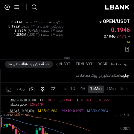
OPEN
/
USDT
بالاترین قیمت در ۲۴ ساعت
0.2141
پایین‌ترین قیمت در ۲۴ ساعت
0.1929
0.1946
حجم ۲۴ ساعته
(OPEN)
8.736M
حجم ۲۴ ساعته
(USDT)
1.820M
0.1946
-8.47%
≈
AI
US
/
XRP
مورد علاقه‌ها
USDT
/
DOGE
USDT
/
TRX
USDT
/
SUI
اضافه کردن به علاقه مندی ها
چارت
اطلاعات
اوردر بوک
معاملات
خط
1Min
15Min
4H
1D
پایه