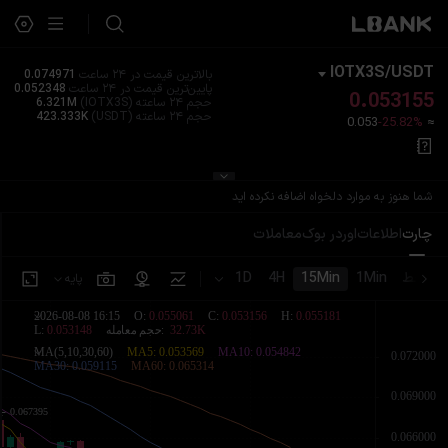
IOTX3S
/
USDT
بالاترین قیمت در ۲۴ ساعت
0.074971
پایین‌ترین قیمت در ۲۴ ساعت
0.052348
0.053155
حجم ۲۴ ساعته
(IOTX3S)
6.321M
حجم ۲۴ ساعته
(USDT)
423.333K
0.053
-25.82%
≈
شما هنوز به موارد دلخواه اضافه نکرده اید
چارت
اطلاعات
اوردر بوک
معاملات
خط
1Min
15Min
4H
1D
پایه