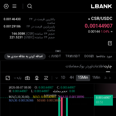
CSR
/
USDC
بالاترین قیمت در ۲۴
0.00146430
ساعت
0.00144907
پایین‌ترین قیمت در ۲۴
0.00129186
ساعت
0.00144
-1.04%
≈
حجم ۲۴ ساعته
(CSR)
166.008K
حجم ۲۴ ساعته
(USDC)
221.5231
US
/
XRP
مورد علاقه‌ها
USDT
/
DOGE
USDT
/
TRX
USDT
/
SUI
اضافه کردن به علاقه مندی ها
چارت
اطلاعات
اوردر بوک
معاملات
خط
1Min
15Min
4H
1D
پایه